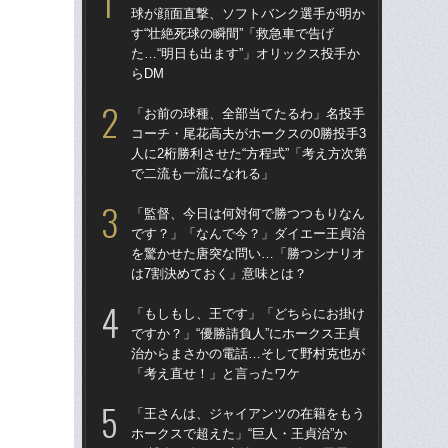
球が顔面直撃、ソフトバンク選手が明か
球
す“壮絶死球の瞬間”「救急車で告げ
す“
た…“明日も出ます”」オリックス投手か
た…
らDM
らD
「お前の球種、全部当てたるわ」名投手
「
コーチ・尾花高夫がホークスの0勝投手3
で
人に2桁勝利させた“方程式”「考え方次第
を
で二流も一流になれる」
は
「監督、今日は何対何で勝つつもりなん
「
です？」「なんで今？」ダイエー王貞治
コー
を驚かせた唐突な問い…「勝つシナリオ
人に
は7割決めておく」意味とは？
で
「もしもし、王です」「どちらにお掛け
「
ですか？」“優勝請負人”にホークス王貞
です
治からまさかの電話…そして野村克也が
治
「考え直せ！」と言ったワケ
「
「王さんは、ジャイアンツの在籍をもう
「
ホークスで超えた」“巨人・王貞治”か
ホー