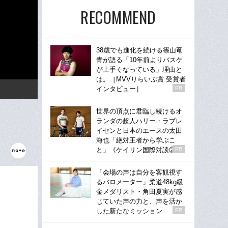
RECOMMEND
38歳でも進化を続ける篠山竜
青が語る「10年前よりバスケ
が上手くなっている」理由と
は。［MVVりらいぶ賞 受賞者
インタビュー］
PR
世界の頂点に君臨し続けるオ
ランダの超人ハリー・ラブレ
イセンと日本のエースの太田
海也「絶対王者から学ぶこ
と」《ケイリン国際対談②》
PR
「会場の声は自分を客観視す
るバロメーター」柔道48kg級
金メダリスト・角田夏実が感
じていた声の力と、声を活か
した新たなミッション
PR