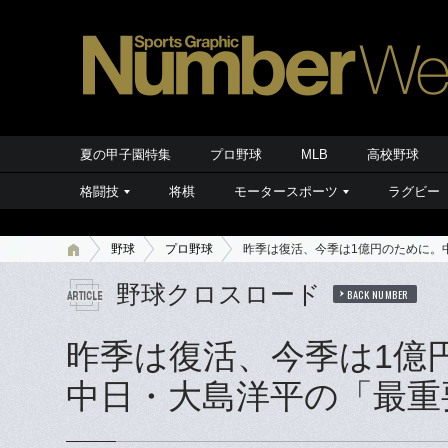
夏の甲子園特集
プロ野球
MLB
高校野球
格闘技
将棋
モータースポーツ
ラグビー
野球
プロ野球
昨季は復活、今季は1億円のために。
野球クロスロード
BACK NUMBER
昨季は復活、今季は1億
中日・大島洋平の「最重