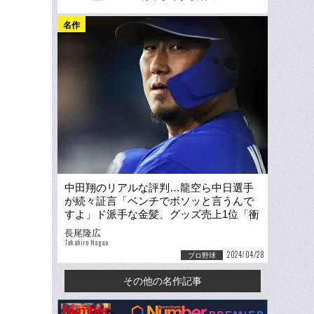
名作
中田翔のリアルな評判…龍空ら中日選手
が続々証言「ベンチでボソッと言うんで
すよ」ド派手な金髪、グッズ売上1位「衝
撃の人気度」
長尾隆広
Takahiro Nagao
2024/04/28
プロ野球
その他の名作記事