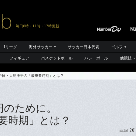
毎日6時・11時・17時更新
Jリーグ
海外サッカー
サッカー日本代表
ゴルフ
フィギュア
バスケットボール
バレーボール
他競技
中日・大島洋平の「最重要時期」とは？
円のために。
要時期」とは？
201
posted