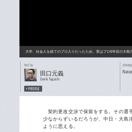
大学、社会人を経てのプロ入りだったため、実はプロ6年目の大島洋
text by
photog
Nanae
田口元義
Genki Taguchi
PROFILE
契約更改交渉で保留をする。その選手
少なからずいるだろうが、中日・大島洋
ように思える。