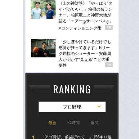
《山の神対談》「やっぱり“タ
イパ”がいい！」箱根の名ラン
ナー、柏原竜二と神野大地が
語る「エアー
サロンパス
」
®
®
×コンディショニング術
PR
「少しぼやけているだけでも
感覚が狂ってきます」Bリー
グ屈指のシューター・安藤周
人が明かす“見える”ことの重
要性
PR
RANKING
プロ野球
最新
24時間
週間
「アゴ骨折、前歯折れて…」156キロ速
「ア