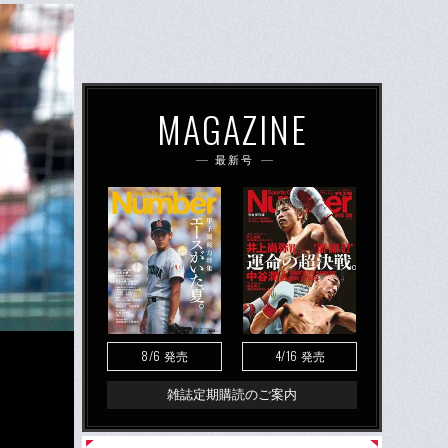
MAGAZINE
最新号
8/6
4/16
発売
発売
雑誌定期購読のご案内