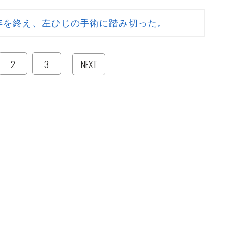
3年を終え、左ひじの手術に踏み切った。
2
3
NEXT