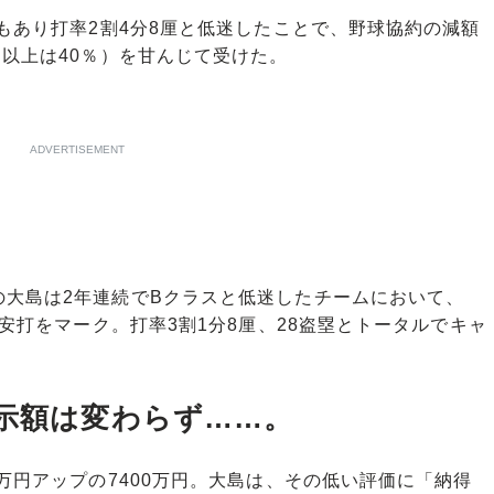
もあり打率2割4分8厘と低迷したことで、野球協約の減額
円以上は40％）を甘んじて受けた。
ADVERTISEMENT
大島は2年連続でBクラスと低迷したチームにおいて、
6安打をマーク。打率3割1分8厘、28盗塁とトータルでキャ
提示額は変わらず……。
万円アップの7400万円。大島は、その低い評価に「納得