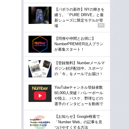
【バボラの新作】NYの輝きを
纏う。「PURE DRIVE」と最
新シューズに限定モデルが登
場
PR
【同僚や仲間とお得に】
NumberPREMIER法人プラン
が募集スタート！
【登録無料】Numberメールマ
ガジン好評配信中。スポーツ
の「今」をメールでお届け！
YouTubeチャンネル登録者数
60,000人突破！バレーボール
や陸上、バスケ、野球などの
選手のインタビューを動画で
【お知らせ】Google検索で
「Number Web」の記事を見
つけやすくする方法