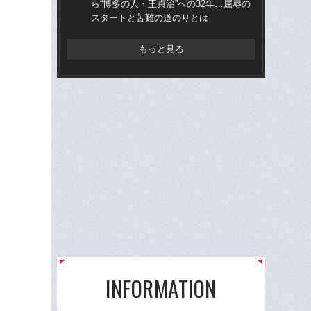
ら“博多の人・王貞治”への32年…屈辱の
ら“
スタートと苦難の道のりとは
ス
もっと見る
INFORMATION