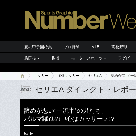
夏の甲子園特集
プロ野球
MLB
高校野球
格闘技
将棋
モータースポーツ
ラグビー
サッカー
海外サッカー
セリエA
諦めが悪い“一
セリエA ダイレクト・レポ
諦めが悪い“一流半”の男たち。
パルマ躍進の中心はカッサーノ!?
text by