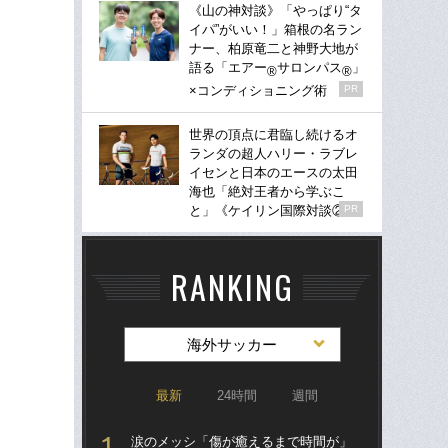
《山の神対談》「やっぱり“タ
イパ”がいい！」箱根の名ラン
ナー、柏原竜二と神野大地が
語る「エアー
サロンパス
」
®
®
×コンディショニング術
PR
世界の頂点に君臨し続けるオ
ランダの超人ハリー・ラブレ
イセンと日本のエースの太田
海也「絶対王者から学ぶこ
と」《ケイリン国際対談②》
PR
RANKING
海外サッカー
最新
24時間
週間
涙のメッシ「傷が癒えるまで時間が」
“ア