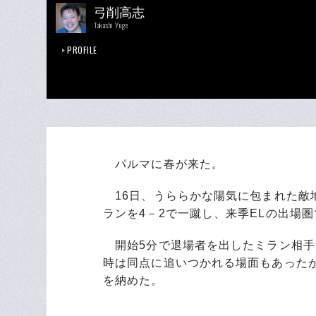
弓削高志
Takashi Yuge
PROFILE
パルマに春が来た。
16日、うららかな陽気に包まれた敵
ランを4－2で一蹴し、来季ELの出場
開始5分で退場者を出したミラン相手
時は同点に追いつかれる場面もあった
を納めた。