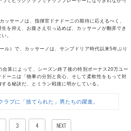
つてビッグクラブでトッププレーヤーになりきれなかっ
カッサーノは、指揮官ドナドーニの期待に応えるべく、
摂生を抑え、お腹さえ引っ込めば、カッサーノが翻弄でき
ない。
ール）で、カッサーノは、サンプドリア時代以来5年ぶり
の合算によって、シーズン終了後の特別ボーナス20万ユー
ナドーニは「物事の分別と良心、そして柔軟性をもって対
御する秘訣だ、とミラン戦後に明かしている。
クラブに「捨てられた」男たちの躍進。
3
4
NEXT