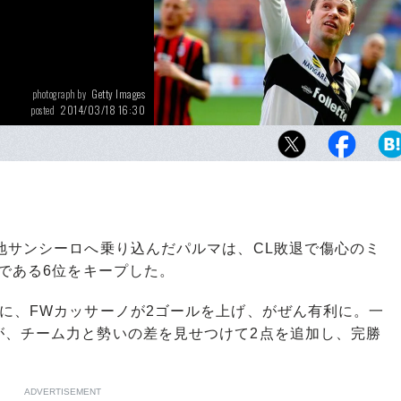
Getty Images
photograph by
2014/03/18 16:30
posted
チームをけん引するカッサーノは、現在11得
グ9位。心身のバランスさえ崩れなければ、そ
きは今もなお衰えていない。
地サンシーロへ乗り込んだパルマは、CL敗退で傷心のミ
圏である6位をキープした。
に、FWカッサーノが2ゴールを上げ、がぜん有利に。一
が、チーム力と勢いの差を見せつけて2点を追加し、完勝
ADVERTISEMENT