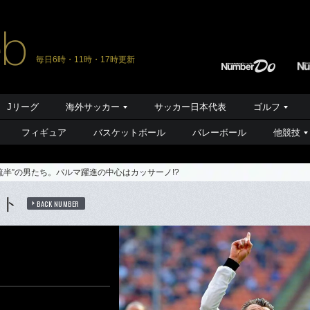
毎日6時・11時・17時更新
Jリーグ
海外サッカー
サッカー日本代表
ゴルフ
フィギュア
バスケットボール
バレーボール
他競技
流半”の男たち。パルマ躍進の中心はカッサーノ!?
ート
BACK NUMBER