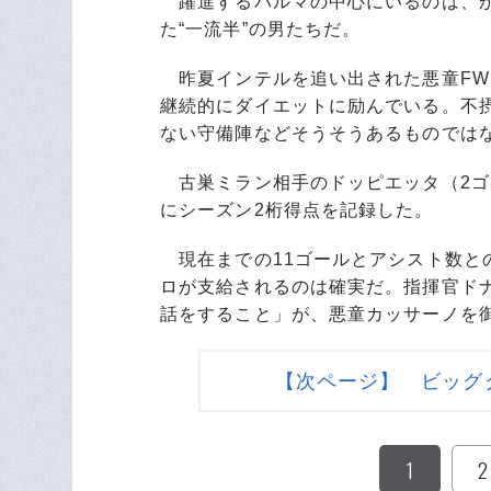
躍進するパルマの中心にいるのは、か
た“一流半”の男たちだ。
昨夏インテルを追い出された悪童FW
継続的にダイエットに励んでいる。不
ない守備陣などそうそうあるものでは
古巣ミラン相手のドッピエッタ（2ゴ
にシーズン2桁得点を記録した。
現在までの11ゴールとアシスト数と
ロが支給されるのは確実だ。指揮官ド
話をすること」が、悪童カッサーノを
【次ページ】 ビッグ
1
2