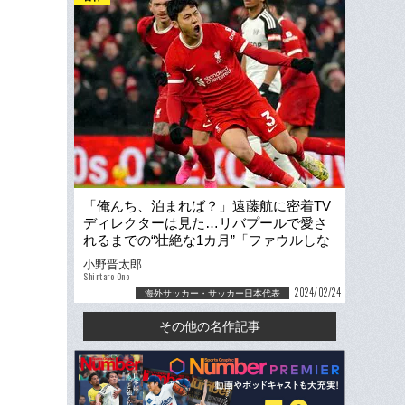
「俺んち、泊まれば？」遠藤航に密着TV
ディレクターは見た…リバプールで愛さ
れるまでの“壮絶な1カ月”「ファウルしな
いとかあり得ない」
小野晋太郎
Shintaro Ono
2024/02/24
海外サッカー・サッカー日本代表
その他の名作記事