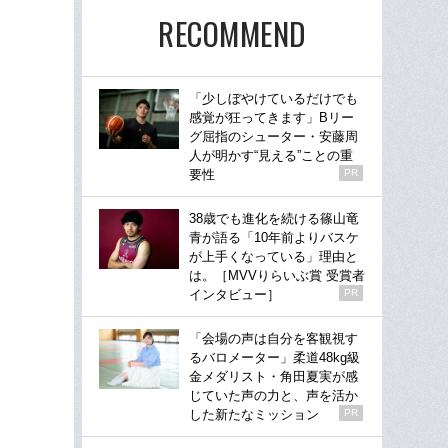
RECOMMEND
「少しぼやけているだけでも
感覚が狂ってきます」Bリー
グ屈指のシューター・安藤周
人が明かす“見える”ことの重
要性
PR
38歳でも進化を続ける篠山竜
青が語る「10年前よりバスケ
が上手くなっている」理由と
は。［MVVりらいぶ賞 受賞者
インタビュー］
PR
「会場の声は自分を客観視す
るバロメーター」柔道48kg級
金メダリスト・角田夏実が感
じていた声の力と、声を活か
した新たなミッション
PR