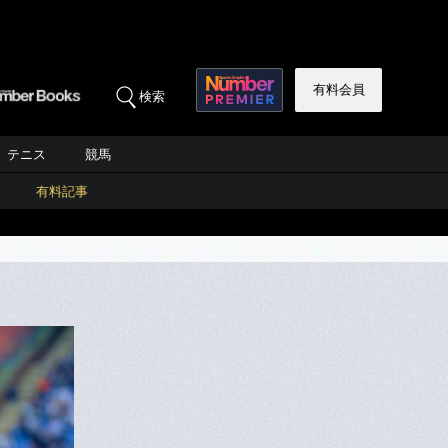
有料会員
検索
テニス
競馬
有料記事