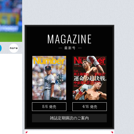
MAGAZINE
最新号
点でランキン
の才能の輝
8/6
4/16
発売
発売
雑誌定期購読のご案内