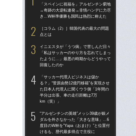
「スペインに祝福を」アルゼンチン窮地
ダ
→奇跡の大逆転連発→非情ハンデに力尽
度目
き…W杯準優勝も国民は熱烈に称えた
け
［コラム（2）］韓国代表の最大の問題
涙
点とは
「
→
イニエスタが「うつ病」で苦しんだ日々
き
「私はサッカーのやり方を忘れてしまっ
たように…」最悪の時期からどうやって
［
回復したのか
点
「サッカー代理人ビジネスは儲か
「
る？」“菅原由勢12億円移籍”を実現させ
記者
た日本人代理人に聞くウラ側「1年間の
律
半分は出張、車の走行距離は7万
も
km（笑）」
「
“アルゼンチンの英雄”メッシ39歳が銀メ
ア
ダルを外さなかった「大きな意味」…6
メデ
度目のW杯を”Yapa（おまけ）”と位置付
バ
けるも、歴代最多得点で主役に