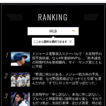
RANKING
MLB
×
ここから競技を選択できます
最新
24時間
週間
ドジャース電撃加入スクーバルで「大谷翔平の
投手負担減」なら4年連続MVPも…「鈴木誠也
の同僚PCAを射程圏内」サイ・ヤング賞ととも
に予想
「野茂に何かがある」メジャー戦力外の予兆…
15年前、なぜ野茂英雄は“ひっそりと引退”を選
んだのか「すでにロッカーは空っぽだった」
大谷翔平が「申し訳ない。本当に申し訳ない」
ブルペンと球宴辞退に謝罪を繰り返し「それで
も打つ気が」先頭打者弾…左ひざ異変、何が起