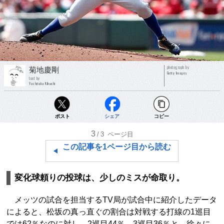
photograph by
菊地慶剛
Getty Images
text by
Yoshitaka Kikuchi
ポスト
シェア
コピー
3
/3
ページ目
この記事を1ページ目から読む
変化球頼りの投球は、少しのミスが命取り。
メッツの試合を担当するTV局が試合中に紹介したデータ
によると、松坂の真っ直ぐの割合は対戦する打線の1巡目
では62％なのに対し、2巡目44％、3巡目36％と、徐々に