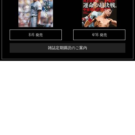
8/6
4/16
発売
発売
雑誌定期購読のご案内