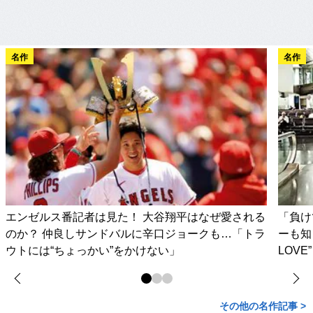
名作
名作
エンゼルス番記者は見た！ 大谷翔平はなぜ愛される
「負け
のか？ 仲良しサンドバルに辛口ジョークも…「トラ
ーも知
ウトには“ちょっかい”をかけない」
LOV
その他の名作記事 >