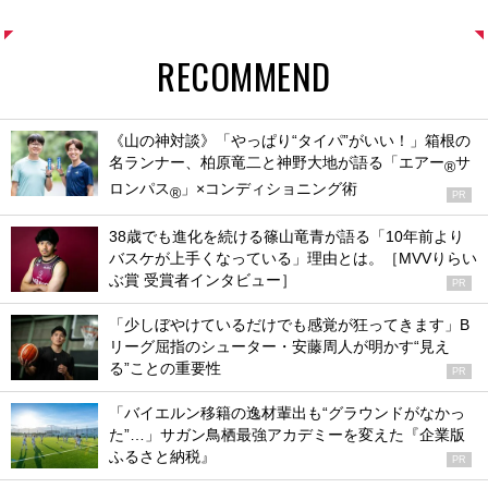
RECOMMEND
《山の神対談》「やっぱり“タイパ”がいい！」箱根の
名ランナー、柏原竜二と神野大地が語る「エアー
サ
®
ロンパス
」×コンディショニング術
®
PR
38歳でも進化を続ける篠山竜青が語る「10年前より
バスケが上手くなっている」理由とは。［MVVりらい
ぶ賞 受賞者インタビュー］
PR
「少しぼやけているだけでも感覚が狂ってきます」B
リーグ屈指のシューター・安藤周人が明かす“見え
る”ことの重要性
PR
「バイエルン移籍の逸材輩出も“グラウンドがなかっ
た”…」サガン鳥栖最強アカデミーを変えた『企業版
ふるさと納税』
PR