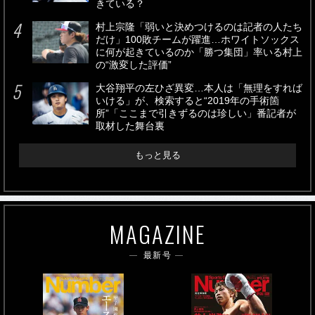
きている？
村上宗隆「弱いと決めつけるのは記者の人たち
だけ」100敗チームが躍進…ホワイトソックス
に何が起きているのか「勝つ集団」率いる村上
の“激変した評価”
大谷翔平の左ひざ異変…本人は「無理をすれば
いける」が、検索すると“2019年の手術箇
所”「ここまで引きずるのは珍しい」番記者が
取材した舞台裏
もっと見る
MAGAZINE
最新号