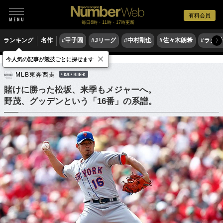
有料会員
毎日6時・11時・17時更新
ランキング
名作
#甲子園
#Jリーグ
#中村剛也
#佐々木朗希
#ラグ
〉
×
今人気の記事が競技ごとに探せます
野球
MLB
MLB東奔西走
BACK NUMBER
賭けに勝った松坂、来季もメジャーへ。
野茂、グッデンという「16番」の系譜。