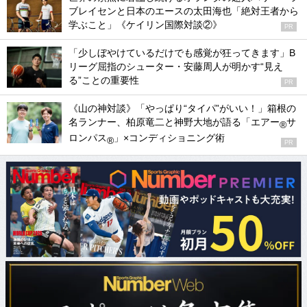
ブレイセンと日本のエースの太田海也「絶対王者から
学ぶこと」《ケイリン国際対談②》
PR
「少しぼやけているだけでも感覚が狂ってきます」B
リーグ屈指のシューター・安藤周人が明かす“見え
る”ことの重要性
PR
《山の神対談》「やっぱり“タイパ”がいい！」箱根の
名ランナー、柏原竜二と神野大地が語る「エアー
サ
®
ロンパス
」×コンディショニング術
®
PR