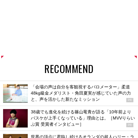
RECOMMEND
「会場の声は自分を客観視するバロメーター」柔道
48kg級金メダリスト・角田夏実が感じていた声の力
と、声を活かした新たなミッション
PR
38歳でも進化を続ける篠山竜青が語る「10年前より
バスケが上手くなっている」理由とは。［MVVりらい
ぶ賞 受賞者インタビュー］
PR
世界の頂点に君臨し続けるオランダの超人ハリー・ラ