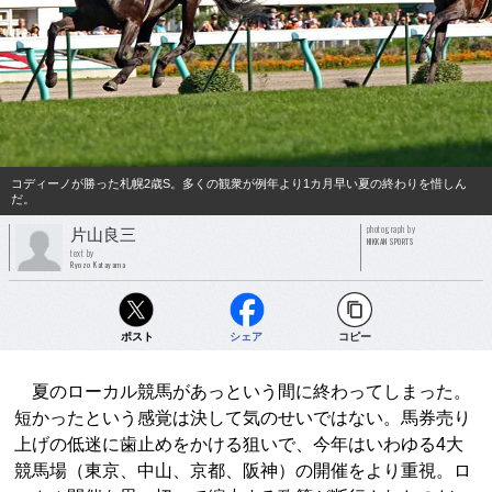
コディーノが勝った札幌2歳S。多くの観衆が例年より1カ月早い夏の終わりを惜しん
だ。
photograph by
片山良三
NIKKAN SPORTS
text by
Ryozo Katayama
ポスト
シェア
コピー
夏のローカル競馬があっという間に終わってしまった。
短かったという感覚は決して気のせいではない。馬券売り
上げの低迷に歯止めをかける狙いで、今年はいわゆる4大
競馬場（東京、中山、京都、阪神）の開催をより重視。ロ