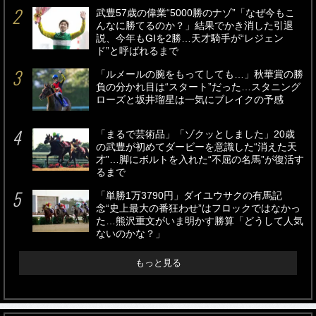
武豊57歳の偉業“5000勝のナゾ”「なぜ今もこ
んなに勝てるのか？」結果でかき消した引退
説、今年もGIを2勝…天才騎手が“レジェン
ド”と呼ばれるまで
「ルメールの腕をもってしても…」秋華賞の勝
負の分かれ目は“スタート”だった…スタニング
ローズと坂井瑠星は一気にブレイクの予感
「まるで芸術品」「ゾクッとしました」20歳
の武豊が初めてダービーを意識した“消えた天
才”…脚にボルトを入れた“不屈の名馬”が復活す
るまで
「単勝1万3790円」ダイユウサクの有馬記
念“史上最大の番狂わせ”はフロックではなかっ
た…熊沢重文がいま明かす勝算「どうして人気
ないのかな？」
もっと見る