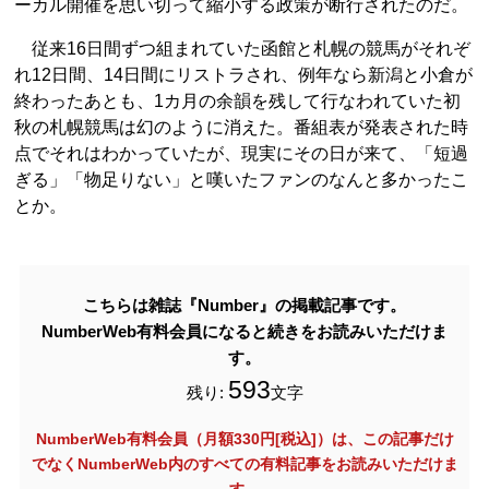
ーカル開催を思い切って縮小する政策が断行されたのだ。
従来16日間ずつ組まれていた函館と札幌の競馬がそれぞ
れ12日間、14日間にリストラされ、例年なら新潟と小倉が
終わったあとも、1カ月の余韻を残して行なわれていた初
秋の札幌競馬は幻のように消えた。番組表が発表された時
点でそれはわかっていたが、現実にその日が来て、「短過
ぎる」「物足りない」と嘆いたファンのなんと多かったこ
とか。
こちらは雑誌『Number』の掲載記事です。
NumberWeb有料会員になると続きをお読みいただけま
す。
593
残り:
文字
NumberWeb有料会員（月額330円[税込]）は、この記事だけ
でなく
NumberWeb内のすべての有料記事をお読みいただけま