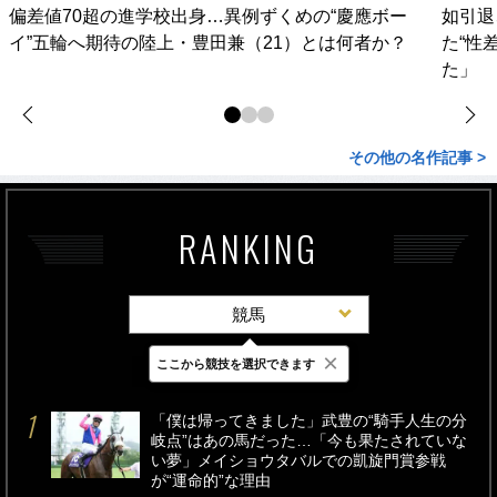
偏差値70超の進学校出身…異例ずくめの“慶應ボー
如引退
イ”五輪へ期待の陸上・豊田兼（21）とは何者か？
た“性
た」
その他の名作記事 >
RANKING
競馬
×
ここから競技を選択できます
最新
24時間
週間
「僕は帰ってきました」武豊の“騎手人生の分
岐点”はあの馬だった…「今も果たされていな
い夢」メイショウタバルでの凱旋門賞参戦
が“運命的”な理由