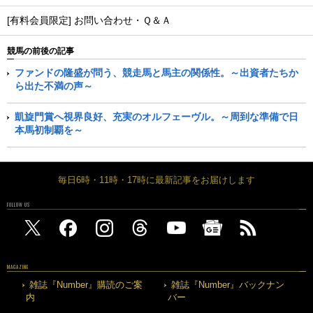
[有料会員限定] お問い合わせ・Ｑ＆Ａ
競馬の前後の記事
ファンドの隆盛が問う、競走馬と馬主の関係性。～出資者たちか
ら出た不満の声～
凱旋門賞へ視界良好、充実のオルフェーヴル。～周到な準備で日
本馬初制覇を～
毎日6時・11時・17時に最新記事をお届けします
FOLLOW US
MAGAZINE
雑誌『Number』購読のご案
雑誌『Number』バックナン
内
バー