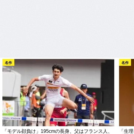
名作
名作
「モデル顔負け」195cmの長身、父はフランス人、
「生理