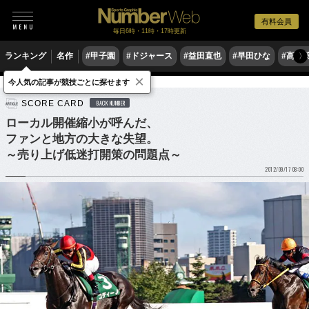
有料会員
毎日6時・11時・17時更新
ランキング
名作
#甲子園
#ドジャース
#益田直也
#早田ひな
#高木
〉
×
今人気の記事が競技ごとに探せます
競馬
SCORE CARD
BACK NUMBER
ローカル開催縮小が呼んだ、
ファンと地方の大きな失望。
～売り上げ低迷打開策の問題点～
2012/09/17 08:00