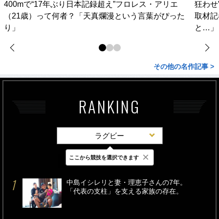
400mで“17年ぶり日本記録超え”フロレス・アリエ
狂わせ
（21歳）って何者？「天真爛漫という言葉がぴった
取材記
り」
と…」
その他の名作記事 >
RANKING
ラグビー
×
ここから競技を選択できます
最新
24時間
週間
中島イシレリと妻・理恵子さんの7年。
「代表の支柱」を支える家族の存在。