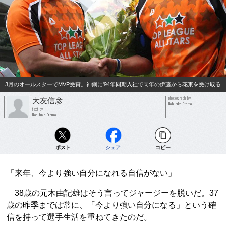
3月のオールスターでMVP受賞。神鋼に'94年同期入社で同年の伊藤から花束を受け取る
photograph by
大友信彦
Nobuhiko Otomo
text by
Nobuhiko Otomo
ポスト
シェア
コピー
「来年、今より強い自分になれる自信がない」
38歳の元木由記雄はそう言ってジャージーを脱いだ。37
歳の昨季までは常に、「今より強い自分になる」という確
信を持って選手生活を重ねてきたのだ。