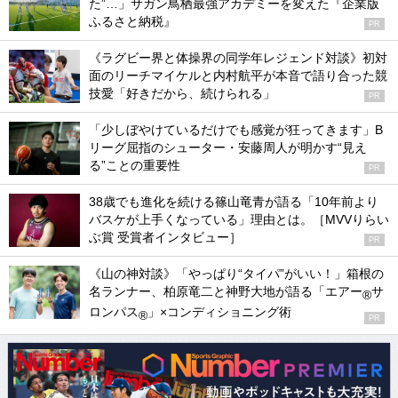
た”…」サガン鳥栖最強アカデミーを変えた『企業版
ふるさと納税』
PR
《ラグビー界と体操界の同学年レジェンド対談》初対
面のリーチマイケルと内村航平が本音で語り合った競
技愛「好きだから、続けられる」
PR
「少しぼやけているだけでも感覚が狂ってきます」B
リーグ屈指のシューター・安藤周人が明かす“見え
る”ことの重要性
PR
38歳でも進化を続ける篠山竜青が語る「10年前より
バスケが上手くなっている」理由とは。［MVVりらい
ぶ賞 受賞者インタビュー］
PR
《山の神対談》「やっぱり“タイパ”がいい！」箱根の
名ランナー、柏原竜二と神野大地が語る「エアー
サ
®
ロンパス
」×コンディショニング術
®
PR