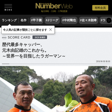
有料会員
毎日6時・11時・17時更新
ランキング
名作
#甲子園
#Jリーグ
#中村剛也
#佐々木朗希
#ラグ
〉
×
今人気の記事が競技ごとに探せます
ラグビー
ラグビー日本代表
SCORE CARD
BACK NUMBER
歴代最多キャッパー、
元木由記雄のこれから。
～世界一を目指したラガーマン～
2010/04/08 06:00