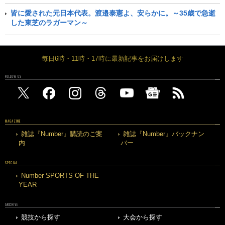
皆に愛された元日本代表。渡邉泰憲よ、安らかに。～35歳で急逝
した東芝のラガーマン～
毎日6時・11時・17時に最新記事をお届けします
FOLLOW US
MAGAZINE
雑誌『Number』購読のご案
雑誌『Number』バックナン
内
バー
SPECIAL
Number SPORTS OF THE
YEAR
ARCHIVE
競技から探す
大会から探す