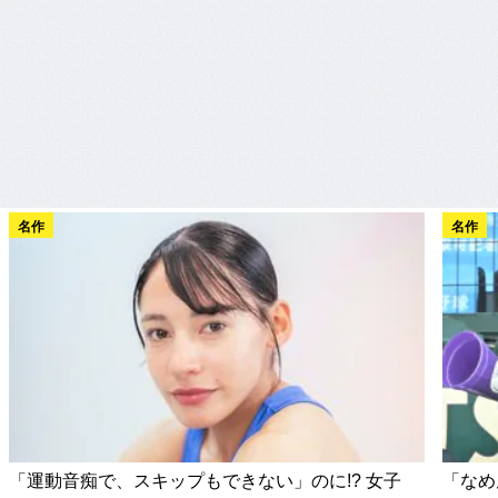
名作
名作
「運動音痴で、スキップもできない」のに!? 女子
「なめ