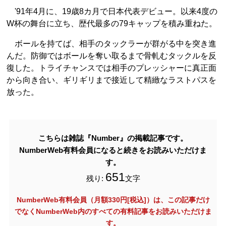
'91年4月に、19歳8カ月で日本代表デビュー。以来4度の
W杯の舞台に立ち、歴代最多の79キャップを積み重ねた。
ボールを持てば、相手のタックラーが群がる中を突き進
んだ。防御ではボールを奪い取るまで骨軋むタックルを反
復した。トライチャンスでは相手のプレッシャーに真正面
から向き合い、ギリギリまで接近して精緻なラストパスを
放った。
こちらは雑誌『Number』の掲載記事です。
NumberWeb有料会員になると続きをお読みいただけま
す。
651
残り:
文字
NumberWeb有料会員（月額330円[税込]）は、この記事だけ
でなく
NumberWeb内のすべての有料記事をお読みいただけま
す。