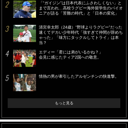
「“ガイジン”は日本代表にふさわしくない」と
まで言われ…高校ラグビー海外留学生のパイオ
ニアが語る「苦難の時代」と「日本の変化」
清宮幸太郎（24歳）“野球よりラグビー”だった
速くてデカい少年時代「強すぎて仲間が辞めち
ゃった」「味方にタックルしてトライ」は本
当？
エディー「君には弟がいるかね？」
会見に感じたティア2国への敬意。
情熱の男が牽引したアルゼンチンの快進撃。
もっと見る