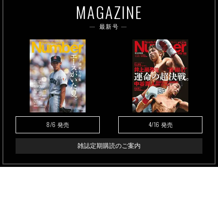
MAGAZINE
最新号
8/6
4/16
発売
発売
雑誌定期購読のご案内