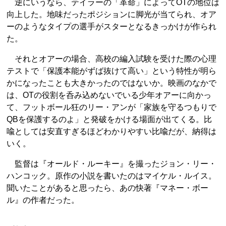
逆にいうなら、テイラーの「革命」によってOTの地位は
向上した。地味だったポジションに脚光が当てられ、オア
ーのようなタイプの選手がスターとなるきっかけが作られ
た。
それとオアーの場合、高校の編入試験を受けた際の心理
テストで「保護本能がずば抜けて高い」という特性が明ら
かになったことも大きかったのではないか。映画のなかで
は、OTの役割を呑み込めないでいる少年オアーに向かっ
て、フットボール狂のリー・アンが「家族を守るつもりで
QBを保護するのよ」と発破をかける場面が出てくる。比
喩としては安直すぎるほどわかりやすい比喩だが、納得は
いく。
監督は『オールド・ルーキー』を撮ったジョン・リー・
ハンコック。原作の小説を書いたのはマイケル・ルイス。
聞いたことがあると思ったら、あの快著『マネー・ボー
ル』の作者だった。