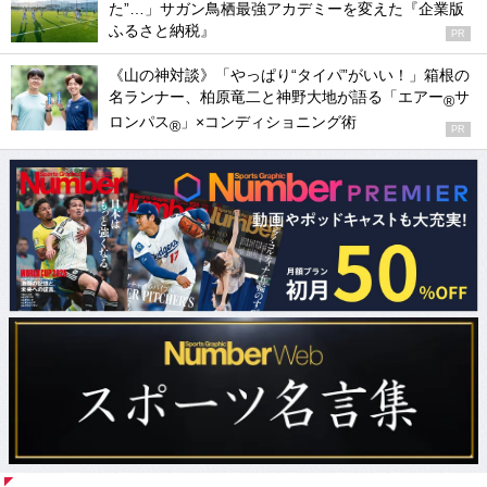
た”…」サガン鳥栖最強アカデミーを変えた『企業版
ふるさと納税』
PR
《山の神対談》「やっぱり“タイパ”がいい！」箱根の
名ランナー、柏原竜二と神野大地が語る「エアー
サ
®
ロンパス
」×コンディショニング術
®
PR