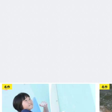
名作
名作