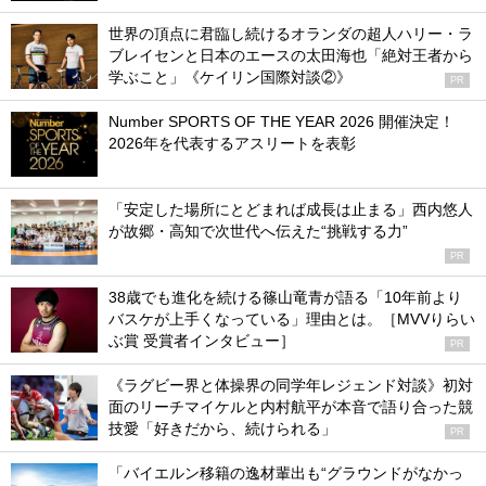
世界の頂点に君臨し続けるオランダの超人ハリー・ラ
ブレイセンと日本のエースの太田海也「絶対王者から
学ぶこと」《ケイリン国際対談②》
PR
Number SPORTS OF THE YEAR 2026 開催決定！
2026年を代表するアスリートを表彰
「安定した場所にとどまれば成長は止まる」西内悠人
が故郷・高知で次世代へ伝えた“挑戦する力”
PR
38歳でも進化を続ける篠山竜青が語る「10年前より
バスケが上手くなっている」理由とは。［MVVりらい
ぶ賞 受賞者インタビュー］
PR
《ラグビー界と体操界の同学年レジェンド対談》初対
面のリーチマイケルと内村航平が本音で語り合った競
技愛「好きだから、続けられる」
PR
「バイエルン移籍の逸材輩出も“グラウンドがなかっ