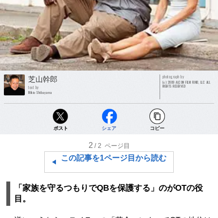
photograph by
芝山幹郎
(c) 2009 ALCON FILM FUND, LLC ALL
RIGHTS RESERVED
text by
Mikio Shibayama
ポスト
シェア
コピー
2
/2
ページ目
この記事を1ページ目から読む
「家族を守るつもりでQBを保護する」のがOTの役
目。