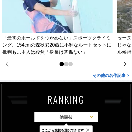
「最初のホールドをつかめない」スポーツクライミ
セーヌ
ング、154cmの森秋彩20歳に不利なルートセットに
じゃな
批判も…本人は毅然「身長は関係ない」
ル候補
その他の名作記事 >
RANKING
他競技
×
ここから競技を選択できます