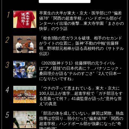
最新
24時間
週間
卒業生の大半が東大・京大・医学部に!? “偏差
値78”「関西の超進学校」ハンドボール部がイ
ンターハイ出場の衝撃…東大寺学園「まさかの
快挙」のウラ話
「校舎3階の窓ガラスを破壊、相手のセカンド
がライトの位置に」阪神“不動の中軸”佐藤輝
明…野球部元相棒が語る高校時代の《サトテル
伝説》
《2020阪神ドラ1》佐藤輝明の元ライバル
は“アノ競技”の日本代表に？…パナソニック・
桑田理介が語る“テルのすごさ”「2人で日本一
になりたいですね」
「ウチの子って恵まれている」東大・京大に
100人以上が進学…超進学校で「ガチ部活をす
る意義って何？」41歳監督が語った“意外な答
え”の真意
「部活の体を成していない」練習は閑散、熱血
指導は空回り…弱小だった“偏差値78”「関西の
超進学校」ハンドボール部が強豪になった“奇
跡の軌跡”