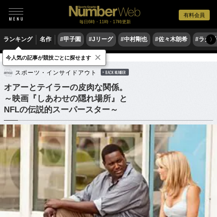
有料会員
毎日6時・11時・17時更新
ランキング
名作
#甲子園
#Jリーグ
#中村剛也
#佐々木朗希
#ラグ
〉
×
今人気の記事が競技ごとに探せます
他競技
アメリカンフットボール
スポーツ・インサイドアウト
BACK NUMBER
オアーとテイラーの皮肉な関係。
～映画『しあわせの隠れ場所』と
NFLの伝説的スーパースター～