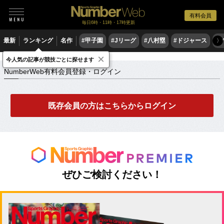
有料会員
毎日6時・11時・17時更新
最新
ランキング
名作
#甲子園
#Jリーグ
#八村塁
#ドジャース
#
〉
×
NumberWeb有料会員登録・ログイン
今人気の記事が競技ごとに探せます
NumberWeb有料会員登録・ログイン
既存会員の方はこちらからログイン
ぜひご検討ください！