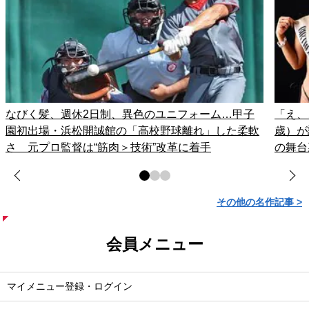
なびく髪、週休2日制、異色のユニフォーム…甲子
「え、
園初出場・浜松開誠館の「高校野球離れ」した柔軟
歳）が
さ 元プロ監督は“筋肉＞技術”改革に着手
の舞台
その他の名作記事 >
会員メニュー
マイメニュー登録・ログイン