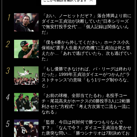
最新
24時間
週間
「おい、ノーヒットだぞ？」落合博満より前に
ダイエー王貞治が決断していた“日本シリーズ
で無安打投手交代”…「個人記録は関係ないん
だ」
「僕を4番から外してください」ホークス小久
保裕紀“選手人生最大の危機”に王貞治は何と答
えたか…「あれで逃げていたら、次も逃げてい
た」
「もし優勝できなければ、パ・リーグは終わり
だった」1999年王貞治ダイエーがつかんだ“ラ
ストチャンス”の意味「もう1リーグ制やろな、
と」
「お前の球種、全部当てたるわ」名投手コー
チ・尾花高夫がホークスの0勝投手3人に2桁勝
利させた“方程式”「考え方次第で二流も一流に
なれる」
「監督、今日は何対何で勝つつもりなんで
す？」「なんで今？」ダイエー王貞治を驚かせ
た唐突な問い…「勝つシナリオは7割決めてお