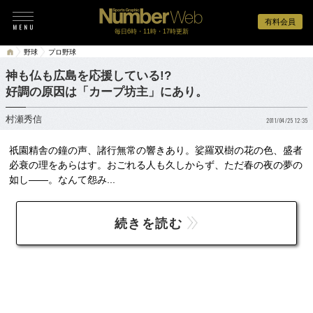
有料会員
毎日6時・11時・17時更新
野球
プロ野球
神も仏も広島を応援している!?
好調の原因は「カープ坊主」にあり。
村瀬秀信
2011/04/25 12:35
祇園精舎の鐘の声、諸行無常の響きあり。娑羅双樹の花の色、盛者
必衰の理をあらはす。おごれる人も久しからず、ただ春の夜の夢の
如し――。なんて怨み...
続きを読む