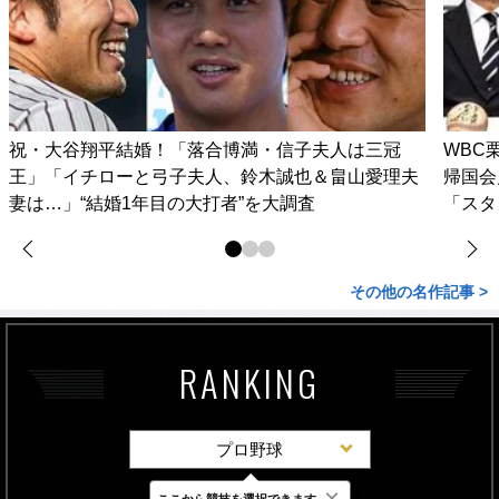
祝・大谷翔平結婚！「落合博満・信子夫人は三冠
WBC
王」「イチローと弓子夫人、鈴木誠也＆畠山愛理夫
帰国会
妻は…」“結婚1年目の大打者”を大調査
「スタ
その他の名作記事 >
RANKING
プロ野球
×
ここから競技を選択できます