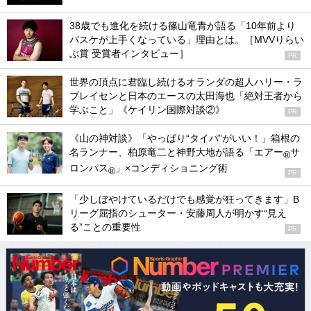
38歳でも進化を続ける篠山竜青が語る「10年前より
バスケが上手くなっている」理由とは。［MVVりらい
ぶ賞 受賞者インタビュー］
PR
世界の頂点に君臨し続けるオランダの超人ハリー・ラ
ブレイセンと日本のエースの太田海也「絶対王者から
学ぶこと」《ケイリン国際対談②》
PR
《山の神対談》「やっぱり“タイパ”がいい！」箱根の
名ランナー、柏原竜二と神野大地が語る「エアー
サ
®
ロンパス
」×コンディショニング術
®
PR
「少しぼやけているだけでも感覚が狂ってきます」B
リーグ屈指のシューター・安藤周人が明かす“見え
る”ことの重要性
PR