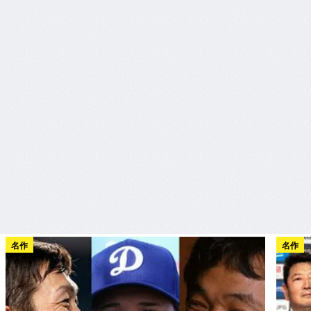
名作
名作