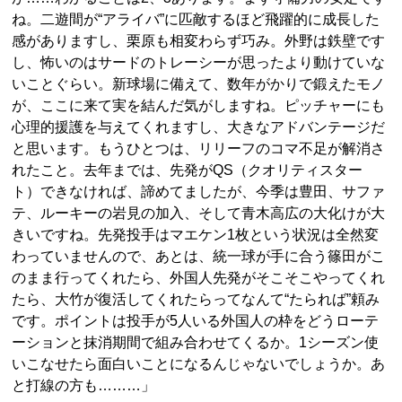
ね。二遊間が“アライバ”に匹敵するほど飛躍的に成長した
感がありますし、栗原も相変わらず巧み。外野は鉄壁です
し、怖いのはサードのトレーシーが思ったより動けていな
いことぐらい。新球場に備えて、数年がかりで鍛えたモノ
が、ここに来て実を結んだ気がしますね。ピッチャーにも
心理的援護を与えてくれますし、大きなアドバンテージだ
と思います。もうひとつは、リリーフのコマ不足が解消さ
れたこと。去年までは、先発がQS（クオリティスター
ト）できなければ、諦めてましたが、今季は豊田、サファ
テ、ルーキーの岩見の加入、そして青木高広の大化けが大
きいですね。先発投手はマエケン1枚という状況は全然変
わっていませんので、あとは、統一球が手に合う篠田がこ
のまま行ってくれたら、外国人先発がそこそこやってくれ
たら、大竹が復活してくれたらってなんて“たられば”頼み
です。ポイントは投手が5人いる外国人の枠をどうローテ
ーションと抹消期間で組み合わせてくるか。1シーズン使
いこなせたら面白いことになるんじゃないでしょうか。あ
と打線の方も………」