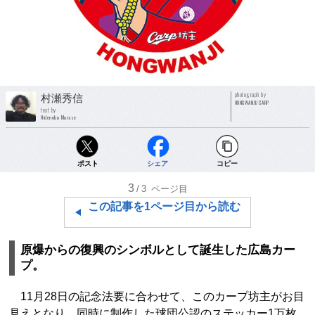
photograph by
村瀬秀信
HONGWANJI/CARP
text by
Hidenobu Murase
ポスト
シェア
コピー
3
/3
ページ目
この記事を1ページ目から読む
原爆からの復興のシンボルとして誕生した広島カー
プ。
11月28日の記念法要に合わせて、このカープ坊主がお目
見えとなり、同時に制作した球団公認のステッカー1万枚