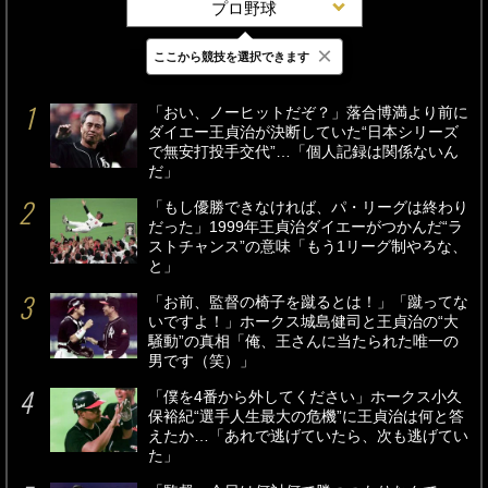
プロ野球
×
ここから競技を選択できます
最新
24時間
週間
「おい、ノーヒットだぞ？」落合博満より前に
ダイエー王貞治が決断していた“日本シリーズ
で無安打投手交代”…「個人記録は関係ないん
だ」
「もし優勝できなければ、パ・リーグは終わり
だった」1999年王貞治ダイエーがつかんだ“ラ
ストチャンス”の意味「もう1リーグ制やろな、
と」
「お前、監督の椅子を蹴るとは！」「蹴ってな
いですよ！」ホークス城島健司と王貞治の“大
騒動”の真相「俺、王さんに当たられた唯一の
男です（笑）」
「僕を4番から外してください」ホークス小久
保裕紀“選手人生最大の危機”に王貞治は何と答
えたか…「あれで逃げていたら、次も逃げてい
た」