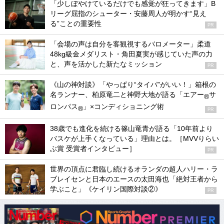
「少しぼやけているだけでも感覚が狂ってきます」B
リーグ屈指のシューター・安藤周人が明かす“見え
る”ことの重要性
PR
「会場の声は自分を客観視するバロメーター」柔道
48kg級金メダリスト・角田夏実が感じていた声の力
と、声を活かした新たなミッション
PR
《山の神対談》「やっぱり“タイパ”がいい！」箱根の
名ランナー、柏原竜二と神野大地が語る「エアー
サ
®
ロンパス
」×コンディショニング術
®
PR
38歳でも進化を続ける篠山竜青が語る「10年前より
バスケが上手くなっている」理由とは。［MVVりらい
ぶ賞 受賞者インタビュー］
PR
世界の頂点に君臨し続けるオランダの超人ハリー・ラ
ブレイセンと日本のエースの太田海也「絶対王者から
学ぶこと」《ケイリン国際対談②》
PR