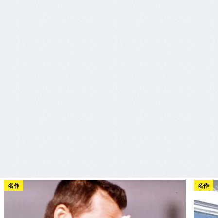
名作
名作