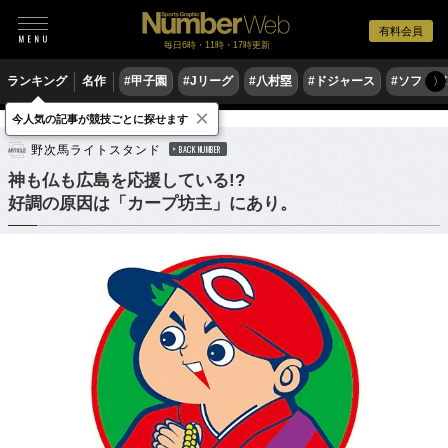
有料会員
毎日6時・11時・17時更新
ランキング
名作
#甲子園
#Jリーグ
#八村塁
#ドジャース
#ソフトバ
〉
×
今人気の記事が競技ごとに探せます
野球
プロ野球
野次馬ライトスタンド
BACK NUMBER
神も仏も広島を応援している!?
好調の原因は「カープ坊主」にあり。