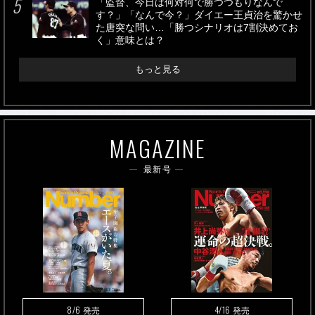
「監督、今日は何対何で勝つつもりなんで
す？」「なんで今？」ダイエー王貞治を驚かせ
た唐突な問い…「勝つシナリオは7割決めてお
く」意味とは？
もっと見る
MAGAZINE
最新号
8/6
4/16
発売
発売