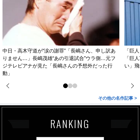
中日・高木守道が“涙の謝罪”「長嶋さん、申し訳あ
「巨人
りません…」長嶋茂雄“あの引退試合”ウラ側…元フ
「巨人
ジテレビアナが見た「長嶋さんの予想外だった行
い」飛
動」
その他の名作記事 >
RANKING