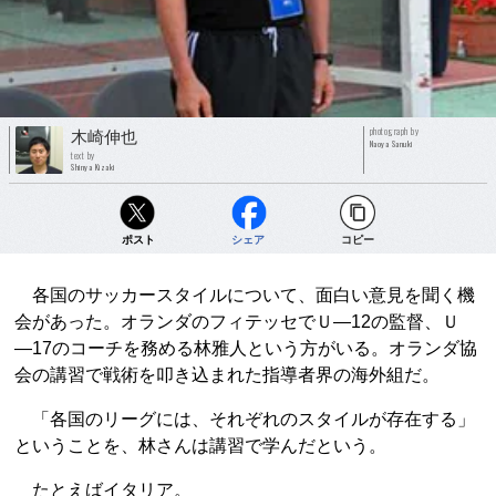
photograph by
木崎伸也
Naoya Sanuki
text by
Shinya Kizaki
ポスト
シェア
コピー
各国のサッカースタイルについて、面白い意見を聞く機
会があった。オランダのフィテッセでＵ―12の監督、Ｕ
―17のコーチを務める林雅人という方がいる。オランダ協
会の講習で戦術を叩き込まれた指導者界の海外組だ。
「各国のリーグには、それぞれのスタイルが存在する」
ということを、林さんは講習で学んだという。
たとえばイタリア。