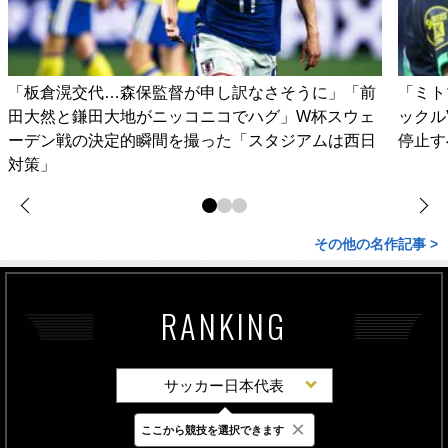
「板倉滉交代…森保監督が申し訳なさそうに」「前
「ミト
田大然と鎌田大地がニッコニコでハグ」W杯スウェ
ックル
ーデン戦の決定的瞬間を撮った「スタジアムは西日
停止す
対策」
その他の名作記事 >
RANKING
サッカー日本代表
×
ここから競技を選択できます
最新
24時間
週間