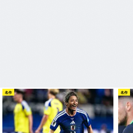
名作
名作