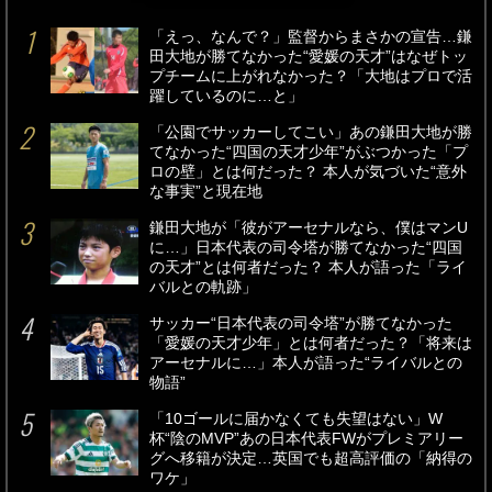
「えっ、なんで？」監督からまさかの宣告…鎌
田大地が勝てなかった“愛媛の天才”はなぜトッ
プチームに上がれなかった？「大地はプロで活
躍しているのに…と」
「公園でサッカーしてこい」あの鎌田大地が勝
てなかった“四国の天才少年”がぶつかった「プ
ロの壁」とは何だった？ 本人が気づいた“意外
な事実”と現在地
鎌田大地が「彼がアーセナルなら、僕はマンU
に…」日本代表の司令塔が勝てなかった“四国
の天才”とは何者だった？ 本人が語った「ライ
バルとの軌跡」
サッカー“日本代表の司令塔”が勝てなかった
「愛媛の天才少年」とは何者だった？「将来は
アーセナルに…」本人が語った“ライバルとの
物語”
「10ゴールに届かなくても失望はない」W
杯“陰のMVP”あの日本代表FWがプレミアリー
グへ移籍が決定…英国でも超高評価の「納得の
ワケ」