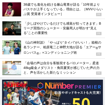
38歳でも進化を続ける篠山竜青が語る「10年前より
バスケが上手くなっている」理由とは。［MVVりらい
ぶ賞 受賞者インタビュー］
PR
「少しぼやけているだけでも感覚が狂ってきます」B
リーグ屈指のシューター・安藤周人が明かす“見え
る”ことの重要性
PR
《山の神対談》「やっぱり“タイパ”がいい！」箱根の
名ランナー、柏原竜二と神野大地が語る「エアー
サ
®
ロンパス
」×コンディショニング術
®
PR
「会場の声は自分を客観視するバロメーター」柔道
48kg級金メダリスト・角田夏実が感じていた声の力
と、声を活かした新たなミッション
PR