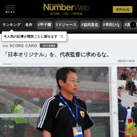
有料会員
毎日6時・11時・17時更新
ランキング
名作
#甲子園
#ドジャース
#益田直也
#早田ひな
#高木
〉
×
今人気の記事が競技ごとに探せます
サッカー
サッカー日本代表
SCORE CARD
BACK NUMBER
「日本オリジナル」を、代表監督に求めるな。
2008/04/17 00:00