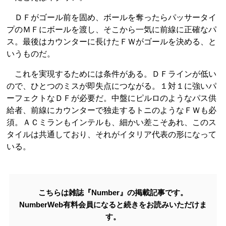
ＤＦがゴール前を固め、ボールを奪ったらパッサータイ
プのＭＦにボールを渡し、そこから一気に前線に正確なパ
ス。最後はカウンターに長けたＦＷがゴールを決める、と
いうものだ。
これを実現するためには条件がある。ＤＦラインが低い
ので、ひとつのミスが即失点につながる。１対１に強いパ
ーフェクトなＤＦが必要だ。中盤にピルロのようなパス供
給者、前線にカウンターで独走するトニのようなＦＷも必
須。ＡＣミランもインテルも、細かい差こそあれ、このス
タイルは共通しており、それがイタリア代表の形になって
いる。
こちらは雑誌『Number』の掲載記事です。
NumberWeb有料会員になると続きをお読みいただけま
す。