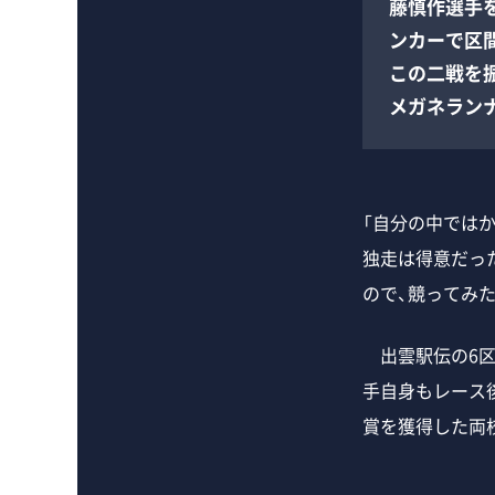
藤慎作選手
ンカーで区
この二戦を
メガネラン
「自分の中では
独走は得意だっ
ので、競ってみ
出雲駅伝の6区
手自身もレース
賞を獲得した両