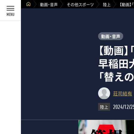
動画・音声
その他スポーツ
陸上
【動画】
動画・音声
【動画
早稲田
「替え
荘司結有
陸上
2024/12/2