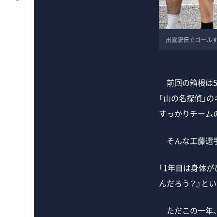
出雲駅伝でゴールする工藤 
前回の箱根は5
「山の名探偵」
すっかりチーム
そんな工藤選手
「1年目は身体
んだろう？』とい
ただこの一年、