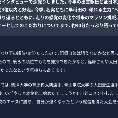
をインタビューで深掘りしました。今年の出雲駅伝と全日本
間3位以内と好走。今季、名実ともに早稲田の“頼れる主力”
振り返るとともに、走りの感覚の変化や将来のマラソン挑戦、
ナーとしてのこだわりについてまで、約40分たっぷり語って
かなり下の順位（8位）だったので、記録自体は狙えないかなと思
たので、後ろの順位でも力を発揮できたかなと。篠原さんや太田
たかったなという気持ちもあります」
では、駒澤大学の篠原倖太朗選手、青山学院大学の太田蒼生選手
後、Xで「やっと本格化し始めたでしょうか！？」とコメントしま
校のエースに勝ち、「自分が強くなったという確信を得た大会だ