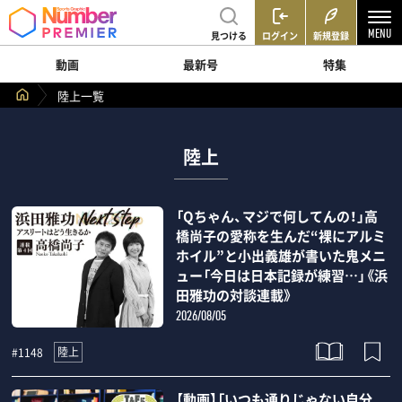
見つける
ログイン
新規登録
動画
最新号
特集
陸上一覧
陸上
「Qちゃん、マジで何してんの！」高
橋尚子の愛称を生んだ“裸にアルミ
ホイル”と小出義雄が書いた鬼メニ
ュー「今日は日本記録が練習…」《浜
田雅功の対談連載》
2026/08/05
陸上
#1148
【動画】「いつも通りじゃない自分