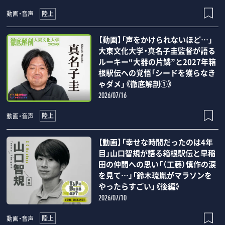
陸上
動画・音声
【動画】「声をかけられないほど…」
大東文化大学・真名子圭監督が語る
ルーキー“大器の片鱗”と2027年箱
根駅伝への覚悟「シードを獲らなき
ゃダメ」《徹底解剖①》
2026/07/16
陸上
動画・音声
【動画】「幸せな時間だったのは4年
目」山口智規が語る箱根駅伝と早稲
田の仲間への思い「（工藤）慎作の涙
を見て…」「鈴木琉胤がマラソンを
やったらすごい」《後編》
2026/07/10
陸上
動画・音声