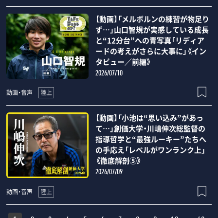
【動画】「メルボルンの練習が物足り
ず…」山口智規が実感している成長
と“12分台”への青写真「リディア
ードの考えがさらに大事に」《イン
タビュー／前編》
2026/07/10
陸上
動画・音声
【動画】「小池は“思い込み”があっ
て…」創価大学・川嶋伸次総監督の
指導哲学と“最強ルーキー”たちへ
の手応え「レベルがワンランク上」
《徹底解剖⑤》
2026/07/09
陸上
動画・音声