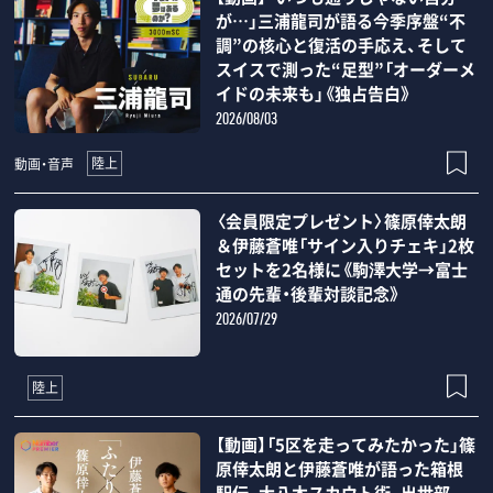
が…」三浦龍司が語る今季序盤“不
調”の核心と復活の手応え、そして
スイスで測った“足型”「オーダーメ
イドの未来も」《独占告白》
2026/08/03
陸上
動画・音声
〈会員限定プレゼント〉篠原倖太朗
＆伊藤蒼唯「サイン入りチェキ」2枚
セットを2名様に《駒澤大学→富士
通の先輩・後輩対談記念》
2026/07/29
陸上
【動画】「5区を走ってみたかった」篠
原倖太朗と伊藤蒼唯が語った箱根