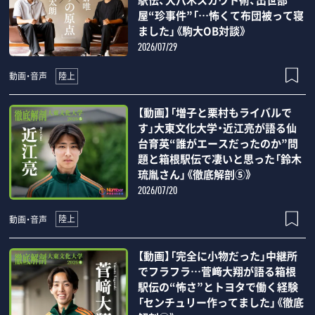
駅伝、大八木スカウト術、出世部
屋“珍事件”「…怖くて布団被って寝
ました」《駒大OB対談》
2026/07/29
陸上
動画・音声
【動画】「増子と栗村もライバルで
す」大東文化大学・近江亮が語る仙
台育英“誰がエースだったのか”問
題と箱根駅伝で凄いと思った「鈴木
琉胤さん」《徹底解剖⑤》
2026/07/20
陸上
動画・音声
【動画】「完全に小物だった」中継所
でフラフラ…菅﨑大翔が語る箱根
駅伝の“怖さ”とトヨタで働く経験
「センチュリー作ってました」《徹底