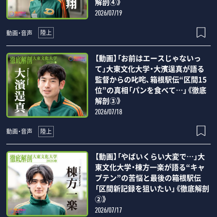
解剖④》
2026/07/19
陸上
動画・音声
【動画】「お前はエースじゃないっ
て」大東文化大学・大濱逞真が語る
監督からの叱咤、箱根駅伝“区間15
位”の真相「パンを食べて…」《徹底
解剖③》
2026/07/18
陸上
動画・音声
【動画】「やばいくらい大変で…」大
東文化大学・棟方一楽が語る“キャ
プテン”の苦悩と最後の箱根駅伝
「区間新記録を狙いたい」《徹底解剖
②》
2026/07/17