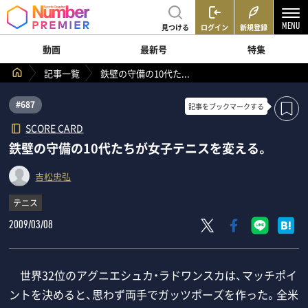
見つける
ログイン
新規登録
動画
最新号
特集
記事一覧
鉄壁の守備の10代た...
#687
記事を
ブックマークする
SCORE CARD
鉄壁の守備の10代たちが女子テニスを変える。
吉松忠弘
テニス
2009/03/08
世界32位のアグニエシュカ・ラドワンスカは、マッチポイ
ントを決めると、思わず両手でガッツポーズを作った。全米