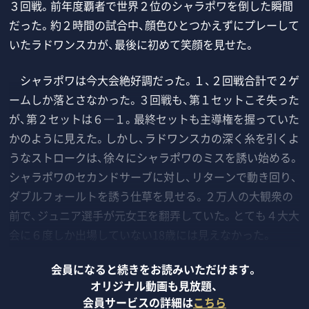
３回戦。前年度覇者で世界２位のシャラポワを倒した瞬間
だった。約２時間の試合中、顔色ひとつかえずにプレーして
いたラドワンスカが、最後に初めて笑顔を見せた。
シャラポワは今大会絶好調だった。１、２回戦合計で２ゲ
ームしか落とさなかった。３回戦も、第１セットこそ失った
が、第２セットは６―１。最終セットも主導権を握っていた
かのように見えた。しかし、ラドワンスカの深く糸を引くよ
うなストロークは、徐々にシャラポワのミスを誘い始める。
シャラポワのセカンドサーブに対し、リターンで動き回り、
ダブルフォールトを誘う仕草を見せる。２万人の大観衆の
前で、ジュニア選手が元女王を翻弄していた。とても４大大
会に６度しか出場していない18歳には見えなかった。
会員になると続きをお読みいただけます。
オリジナル動画も見放題、
会員サービスの詳細は
こちら