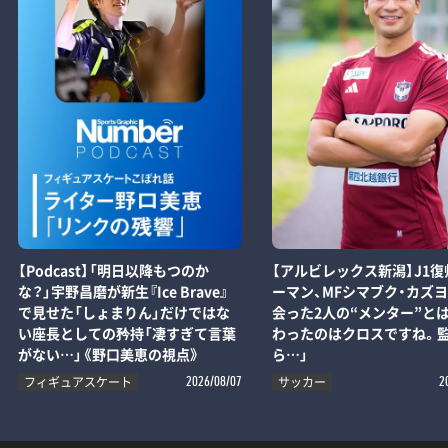
【Podcast】「明日以降もつのか
【アルビレックス新潟】J1復
な？」宇野昌磨が新生『Ice Brave』
ーマン、MFシマブク・カズ
で見せた「しょまりん」だけではな
会った2人の“メンター”とは
い座長としての矜持「凄すぎて言葉
わったのはクロスですね。
がない…」《野口美恵の視点》
ら…」
フィギュアスケート
サッカー
2026/08/07
2