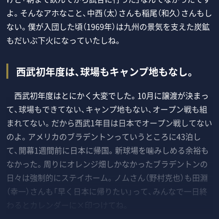
よ。そんなアホなこと、中西（太）さんも稲尾（和久）さんもし
ない。僕が入団した頃（1969年）は九州の景気を支えた炭鉱
もだいぶ下火になっていたしね。
西武初年度は、球場もキャンプ地もなし。
西武初年度はとにかく大変でした。10月に譲渡が決まっ
て、球場もできてない、キャンプ地もない、オープン戦も組
まれてない。だから西武1年目は日本でオープン戦してない
のよ。アメリカのブラデントンっていうところに43泊し
て、開幕1週間前に日本に帰国。新球場を噛みしめる余裕も
なかった。周りにオレンジ畑しかなかったブラデントンの
日々は強制的にステイホーム。ノムさん（野村克也）も田淵
（幸一）さんも「早く日本に帰りたい」って、みんなで一日終
わるとカレンダーに×印つけてね。