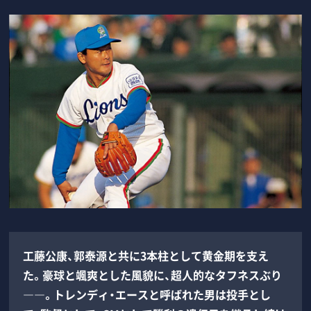
工藤公康、郭泰源と共に3本柱として黄金期を支え
た。豪球と颯爽とした風貌に、超人的なタフネスぶり
――。トレンディ・エースと呼ばれた男は投手とし