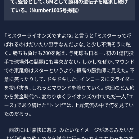
て、監督として、GMとして勝利の遺伝子を継承し続け
ている。（Number1005号掲載）
「ミスターライオンズですよね」と言うと「ミスターって呼
ばれるのはだいたい野手なんだよな」と少し不満そうに呟
く。勝ちも負けも200を超え、与死球も日本一、初の1億円投
手で球場外の話題にも事欠かない。しかしなぜか、マウンド
での東尾修はスターというより、孤高の勝負師に見えた。不
意に笑ったりして、ドキドキした。インコースにスライダー
を投げ抜き、しれっとマウンドを降りていく。球団のどん底
から黄金時代へ、変わりゆくライオンズの中でただ一人「エ
ース」であり続けた“トンビ”は、上昇気流の中で何を見てい
たのだろう。
西鉄には「豪快に遊ぶ」みたいなイメージがあるみたいだ
けど「朝まで飲んでから試合に行った」なんてなかったです