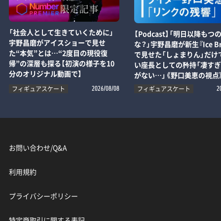
「社会人として生きていくために」
【Podcast】「明日以降もつ
宇野昌磨がアイスショーで見せ
な？」宇野昌磨が新生『Ice Br
た“本気”とは…“2度目の現役復
で見せた「しょまりん」だけ
帰”の深層も探る【初演の様子を10
い座長としての矜持「凄す
分のオリジナル動画で】
がない…」《野口美恵の視点
フィギュアスケート
フィギュアスケート
2026/08/08
2
お問い合わせ/Q&A
利用規約
プライバシーポリシー
特定商取引に関する表記