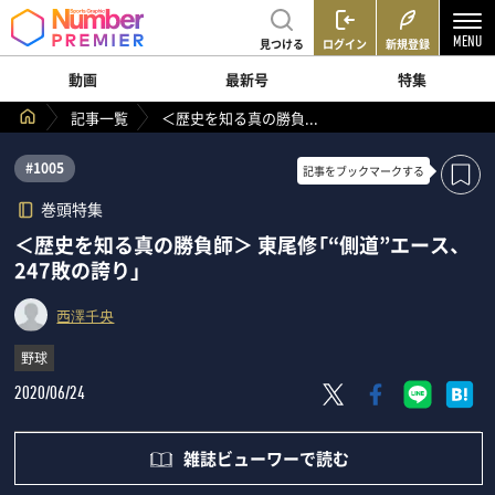
見つける
ログイン
新規登録
動画
最新号
特集
記事一覧
＜歴史を知る真の勝負...
#1005
記事を
ブックマークする
巻頭特集
＜歴史を知る真の勝負師＞ 東尾修「“側道”エース、
247敗の誇り」
西澤千央
野球
2020/06/24
雑誌ビューワーで読む