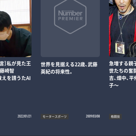
言］私が見た王
急増する親
世界を見据える22歳、武藤
―藤崎智
世たちの奮闘
英紀の将来性。
「教えを請うたAI
吉、畑中、
子～
モータースポーツ
格闘技
2022/01/21
2009/03/08