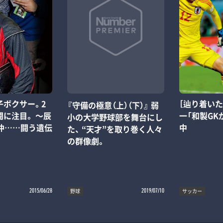
子ボクサー。2
［辿り着い
『守備の極意（上）（下）』 弱
に注目。 ～辰
一「和製GK
小の大学野球部を舞台にし
平仲……闘う遺伝
中
た、 “天才”を取り巻く人々
の群像劇。
野球
サッカー
2015/06/28
2019/07/10