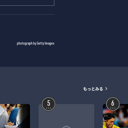
photograph by Getty Images
もっとみる
5
6