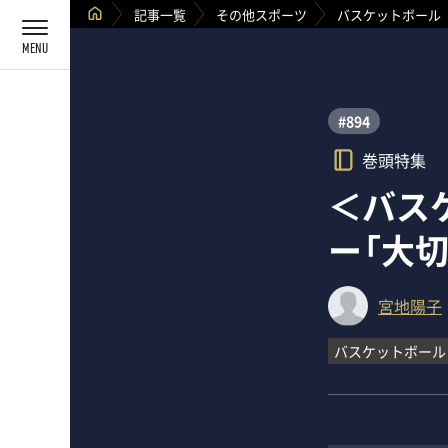
記事一覧
その他スポーツ
バスケットボール
#894
巻頭特集
＜バス
ー「大
宮地陽子
バスケットボール