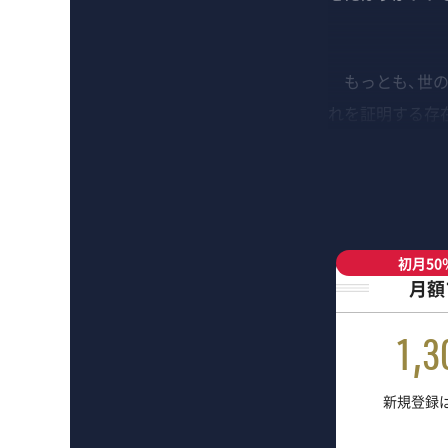
もっとも、世の
れを証明する存
初月50
月額
1,3
新規登録は