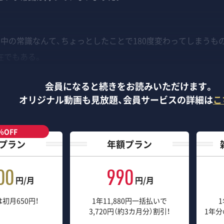
中の常識なんて、ちょっとしたことで180度変わってしまうも
在でもある。
会員になると続きをお読みいただけます。
オリジナル動画も見放題、
会員サービスの詳細は
こ
％OFF
プラン
年額プラン
00
990
円/月
円/月
初月650円！
1年11,880円一括払いで
1
3,720円（約3カ月分）割引！
1年分