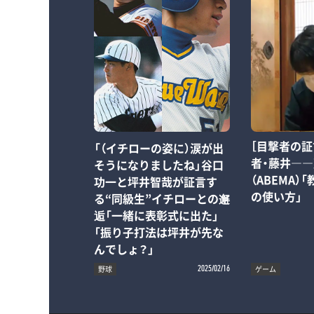
［目撃者の証
「（イチローの姿に）涙が出
者・藤井―
そうになりましたね」谷口
（ABEMA）
功一と坪井智哉が証言す
の使い方」
る“同級生”イチローとの邂
逅「一緒に表彰式に出た」
「振り子打法は坪井が先な
んでしょ？」
野球
ゲーム
2025/02/16