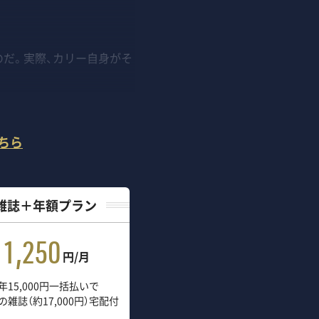
のだ。実際、カリー自身がそ
ちら
雑誌＋年額プラン
1,250
円/月
年15,000円一括払いで
の雑誌（約17,000円）宅配付