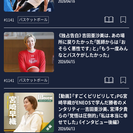
2026/04/16
バスケットボール
#1141
《独占告白》吉田亜沙美は、あの場
所に戻りたかった「医師からは『お
そらく悪性です』と」「もう一度みん
なとバスケがしたかった」
2026/04/15
バスケットボール
#1141
【動画】「すごくピリピリして」PG宮
崎早織がENEOSで学んだ勝者のメ
ンタリティ…吉田亜沙美、宮澤夕貴
らの「覚悟は圧倒的」「私は本当に幸
せでした」《インタビュー後編》
2026/04/13