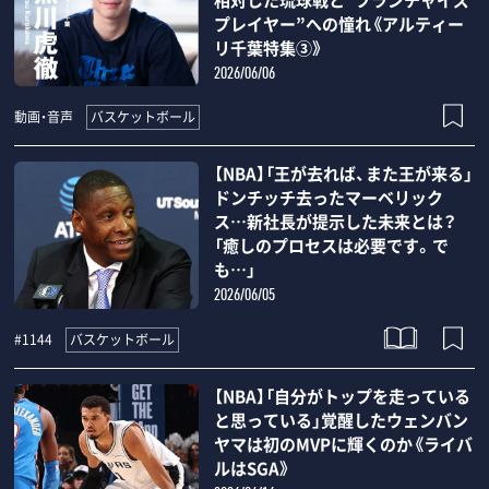
プレイヤー”への憧れ《アルティー
リ千葉特集③》
2026/06/06
バスケットボール
動画・音声
【NBA】「王が去れば、また王が来る」
ドンチッチ去ったマーベリック
ス…新社長が提示した未来とは？
「癒しのプロセスは必要です。で
も…」
2026/06/05
バスケットボール
#1144
【NBA】「自分がトップを走っている
と思っている」覚醒したウェンバン
ヤマは初のMVPに輝くのか《ライバ
ルはSGA》