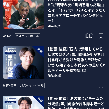
HCが琉球の次に川崎を選んだ理由
とは？「トム・ホーバスとはまったく
異なるアプローチで」《インタビュ
ー》
2026/07/29
バスケットボール
#1148
【動画・後編】「国内で満足している
状態ではダメ」黒川虎徹が明かす河
村勇輝から受けた刺激と“53分の
1”から始まる日本代表への思い《ア
ルティーリ千葉特集③》
2026/06/09
バスケットボール
動画・音声
【動画・前編】「あの試合がチームの
分岐点」黒川虎徹が語る岸本隆一と
相対した琉球戦と“フランチャイズ