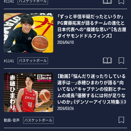
バスケットボール
#1141
「ずっと半信半疑だったというか」
PG齋藤拓実が語るチームの進化と
日本代表への“複雑な思い”【名古屋
ダイヤモンドドルフィンズ】
2026/04/10
バスケットボール
#1141
【動画】「悩んだり迷ったりしている
選手は…」赤穂ひまわりが語る“向
いてない”キャプテンの役割とチー
ムの成長「優勝するには何が足りな
いのか」《デンソーアイリス特集③》
2026/03/26
バスケットボール
動画・音声