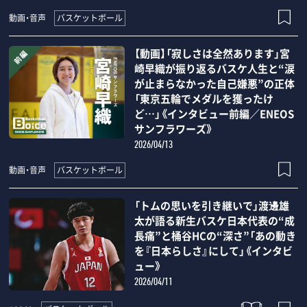
バスケットボール
動画・音声
【動画】「寂しさは全然あります」宮
崎早織が振り返るバスケ人生と“涙
が止まらなかった自己嫌悪”の正体
「東京五輪でメダルを獲ったけ
ど…」《インタビュー前編／ENEOS
サンフラワーズ》
2026/04/13
バスケットボール
動画・音声
「トムの思いを引き継いで」渡邊雄
太が語る新生バスケ日本代表の“成
長痛”と桶谷HCの“深さ”「あの動き
を『日本らしさ』にして」《インタビ
ュー》
2026/04/11