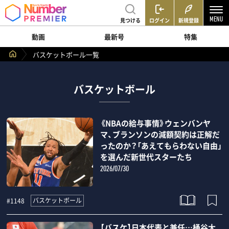
見つける
ログイン
新規登録
動画
最新号
特集
バスケットボール一覧
バスケットボール
《NBAの給与事情》ウェンバンヤ
マ、ブランソンの減額契約は正解だ
ったのか？「あえてもらわない自由」
を選んだ新世代スターたち
2026/07/30
バスケットボール
#1148
【バスケ】日本代表と兼任…桶谷大