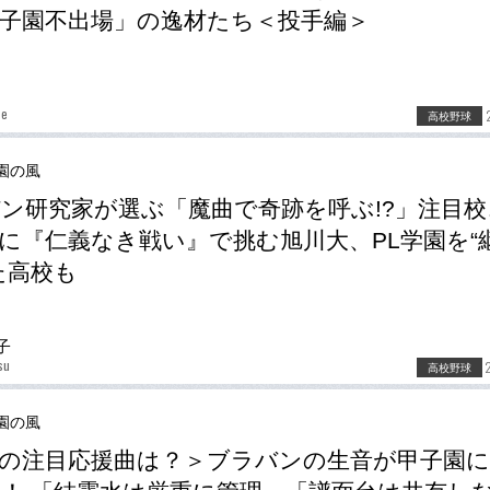
子園不出場」の逸材たち＜投手編＞
be
高校野球
園の風
ン研究家が選ぶ「魔曲で奇跡を呼ぶ!?」注目校
に『仁義なき戦い』で挑む旭川大、PL学園を“
た高校も
子
su
高校野球
園の風
の注目応援曲は？＞ブラバンの生音が甲子園