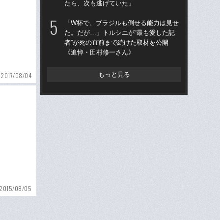
たら、次も逃げていた」
へ？
ブレ
「W杯で、ブラジルも倒せる能力は見せ
た。だが…」トルシエが“最も愛した記
「
者”が死の直前まで続けた取材を公開
です
《追悼・田村修一さん》
治
「
もっと見る
2017/08/04
2015/08/05