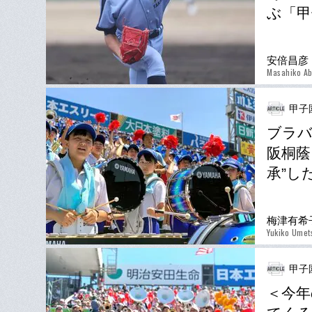
ぶ「甲
安倍昌彦
Masahiko A
甲子
ブラバ
阪桐蔭
承”し
梅津有希
Yukiko Umet
甲子
＜今年