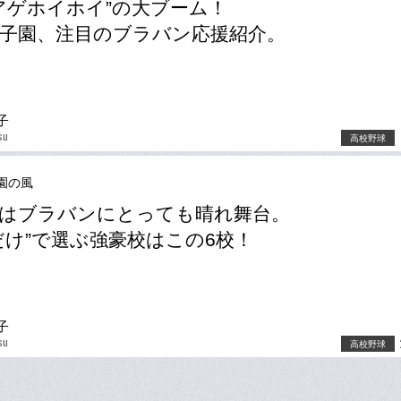
アゲホイホイ”の大ブーム！
子園、注目のブラバン応援紹介。
子
su
高校野球
園の風
はブラバンにとっても晴れ舞台。
だけ”で選ぶ強豪校はこの6校！
子
su
高校野球