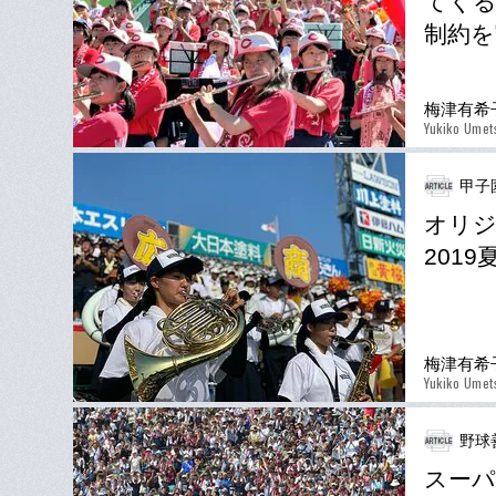
てくる
制約
梅津有希
Yukiko Umet
甲子
オリジ
201
梅津有希
Yukiko Umet
野球
スーパ