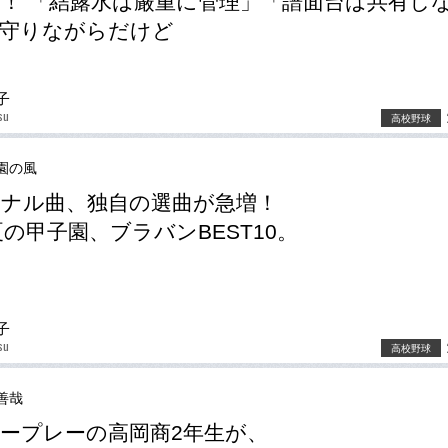
！ 「結露水は厳重に管理」「譜面台は共有し
を守りながらだけど
子
su
高校野球
園の風
ナル曲、独自の選曲が急増！
9夏の甲子園、ブラバンBEST10。
子
su
高校野球
善哉
ープレーの高岡商2年生が、