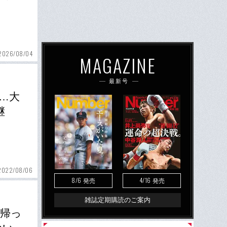
2026/08/04
MAGAZINE
最新号
…大
継
2022/08/06
8/6
4/16
発売
発売
雑誌定期購読のご案内
に帰っ