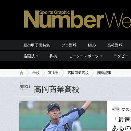
夏の甲子園特集
プロ野球
MLB
高校野球
格闘技
将棋
モータースポーツ
ラグビー
学校
富山県
高岡商業高校
関連記事
高岡商業高校
マス
「最速
あるの