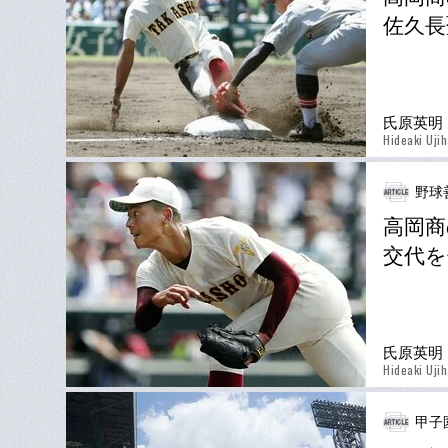
佐久長
氏原英明
Hideaki Uji
野球
高岡商
交代を
氏原英明
Hideaki Uji
甲子