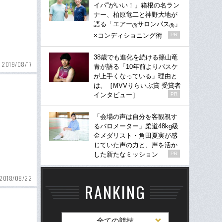
イパ”がいい！」箱根の名ラン
ナー、柏原竜二と神野大地が
語る「エアー
サロンパス
」
®
®
×コンディショニング術
PR
38歳でも進化を続ける篠山竜
2019/08/17
青が語る「10年前よりバスケ
が上手くなっている」理由と
は。［MVVりらいぶ賞 受賞者
インタビュー］
PR
「会場の声は自分を客観視す
るバロメーター」柔道48kg級
金メダリスト・角田夏実が感
じていた声の力と、声を活か
した新たなミッション
PR
2018/08/22
RANKING
全ての競技