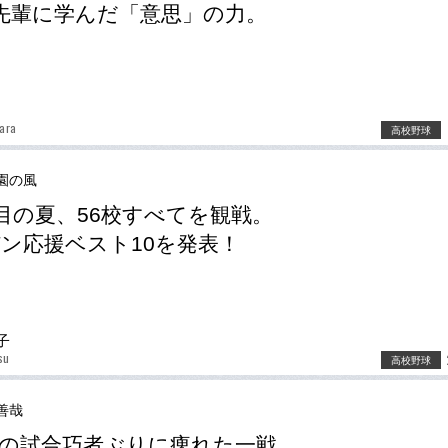
先輩に学んだ「意思」の力。
hara
高校野球
園の風
回目の夏、56校すべてを観戦。
ン応援ベスト10を発表！
子
su
高校野球
善哉
の試合巧者ぶりに痺れた一戦。