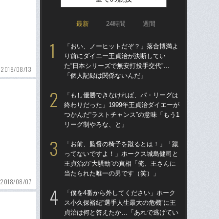
最新
24時間
週間
「おい、ノーヒットだぞ？」落合博満よ
「ア
り前にダイエー王貞治が決断してい
球
た“日本シリーズで無安打投手交代”…
す“
2018/08/13
「個人記録は関係ないんだ」
た…
らD
「もし優勝できなければ、パ・リーグは
終わりだった」1999年王貞治ダイエーが
「
つかんだ“ラストチャンス”の意味「もう1
で
リーグ制やろな、と」
を
は
「お前、監督の椅子を蹴るとは！」「蹴
ってないですよ！」ホークス城島健司と
「
王貞治の“大騒動”の真相「俺、王さんに
コー
当たられた唯一の男です（笑）」
人に
2018/08/07
で
「僕を4番から外してください」ホーク
ス小久保裕紀“選手人生最大の危機”に王
祖父
貞治は何と答えたか…「あれで逃げてい
北