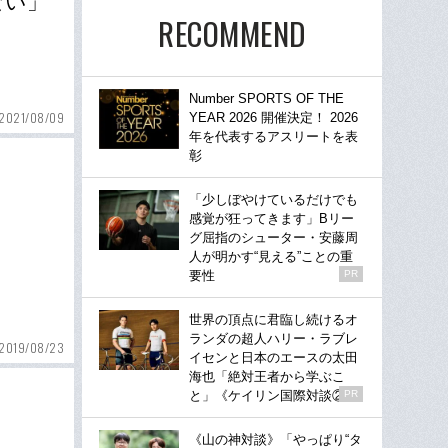
ない」
RECOMMEND
Number SPORTS OF THE
2021/08/09
YEAR 2026 開催決定！ 2026
年を代表するアスリートを表
彰
「少しぼやけているだけでも
感覚が狂ってきます」Bリー
グ屈指のシューター・安藤周
人が明かす“見える”ことの重
要性
PR
世界の頂点に君臨し続けるオ
ランダの超人ハリー・ラブレ
2019/08/23
イセンと日本のエースの太田
海也「絶対王者から学ぶこ
と」《ケイリン国際対談②》
PR
《山の神対談》「やっぱり“タ