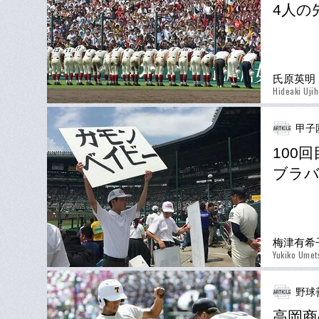
4人の
氏原英明
Hideaki Uji
甲子
100
ブラバ
梅津有希
Yukiko Umet
野球
高岡商