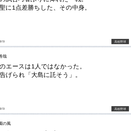
聖に1点差勝ちした、その中身。
hara
高校野球
善哉
のエースは1人ではなかった。
告げられ「大島に託そう」。
hara
高校野球
園の風