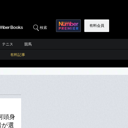
有料会員
検索
テニス
競馬
有料記事
何頭身
者が選