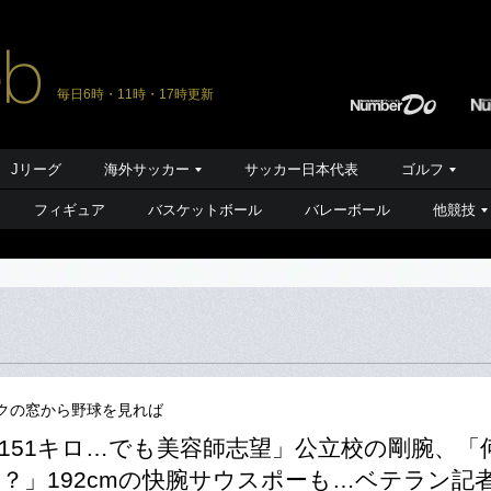
毎日6時・11時・17時更新
Jリーグ
海外サッカー
サッカー日本代表
ゴルフ
フィギュア
バスケットボール
バレーボール
他競技
クの窓から野球を見れば
151キロ…でも美容師志望」公立校の剛腕、「
？」192cmの快腕サウスポーも…ベテラン記