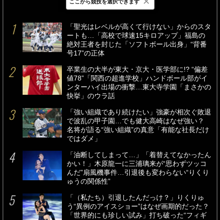
×
ここから競技を選択できます
最新
24時間
週間
「聖光はレベルが高くて行けない」からのスタ
ートも…「高校で球速15キロアップ」福島の
絶対王者を封じた「ソフトボール出身」“背番
号17”の正体
卒業生の大半が東大・京大・医学部に!? “偏差
値78”「関西の超進学校」ハンドボール部がイ
ンターハイ出場の衝撃…東大寺学園「まさかの
快挙」のウラ話
「強い組織であり続けたい」強豪が相次ぐ敗退
で波乱の甲子園…でも健大高崎はなぜ強い？
名将が語る“強い組織”の真意「有能な社長だけ
ではダメ」
「油断してしまって…」「着替えてなかったん
かい！」木原龍一に三浦璃来が“思わずツッコ
んだ”扇風機事件…引退後も変わらない“りくり
ゅうの関係性”
「（私たち）引退したんだっけ？」りくりゅ
う“異例のアイスショー”はなぜ画期的だった？
「世界的にも珍しい試み」打ち破った“フィギ