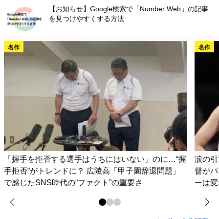
【お知らせ】Google検索で「Number Web」の記事
を見つけやすくする方法
名作
名作
「握手を拒否する選手はうちにはいない」のに…“握
涙の引
手拒否”がトレンドに？ 広陵高「甲子園辞退問題」
督がパ
で感じたSNS時代の“ファクト”の重要さ
ーは変