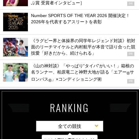
ぶ賞 受賞者インタビュー］
PR
Number SPORTS OF THE YEAR 2026 開催決定！
2026年を代表するアスリートを表彰
《ラグビー界と体操界の同学年レジェンド対談》初対
面のリーチマイケルと内村航平が本音で語り合った競
技愛「好きだから、続けられる」
PR
《山の神対談》「やっぱり“タイパ”がいい！」箱根の
名ランナー、柏原竜二と神野大地が語る「エアー
サ
®
ロンパス
」×コンディショニング術
®
PR
RANKING
全ての競技