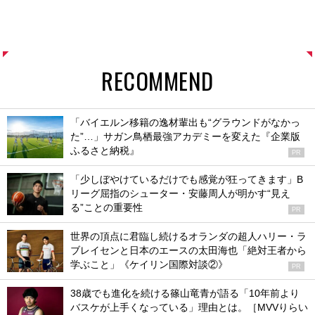
RECOMMEND
「バイエルン移籍の逸材輩出も“グラウンドがなかっ
た”…」サガン鳥栖最強アカデミーを変えた『企業版
ふるさと納税』
PR
「少しぼやけているだけでも感覚が狂ってきます」B
リーグ屈指のシューター・安藤周人が明かす“見え
る”ことの重要性
PR
世界の頂点に君臨し続けるオランダの超人ハリー・ラ
ブレイセンと日本のエースの太田海也「絶対王者から
学ぶこと」《ケイリン国際対談②》
PR
38歳でも進化を続ける篠山竜青が語る「10年前より
バスケが上手くなっている」理由とは。［MVVりらい