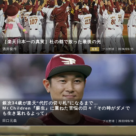
［楽天日本一の真実］杜の都で放った最後の光
2024/09/15
酒井俊作
有料
プロ野球
銀次34歳が楽天“代打の切り札”になるまで…
Mr.Children『蘇生』に重ねた苦悩の日々「その時がダメで
も生き返れるよって」
田口元義
2022/05/16
プロ野球