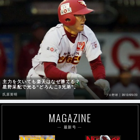
主力を欠いても楽天はなぜ勝てる？
星野采配で光る“どろんこ3兄弟”。
氏原英明
2012/05/23
プロ野球
MAGAZINE
最新号