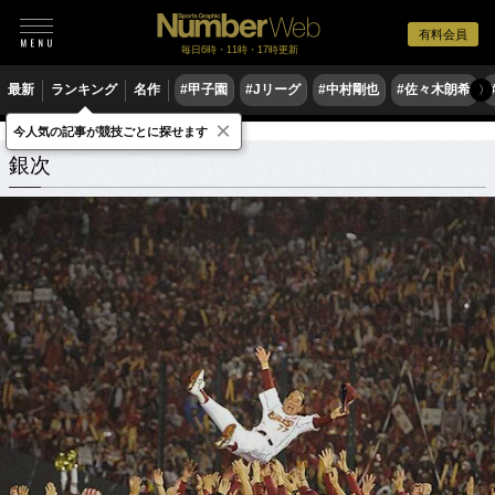
有料会員
毎日6時・11時・17時更新
最新
ランキング
名作
#甲子園
#Jリーグ
#中村剛也
#佐々木朗希
〉
×
今人気の記事が競技ごとに探せます
銀次
関連記事
銀次