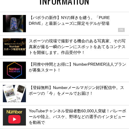
INFORMATION
【バボラの新作】NYの輝きを纏う。「PURE
DRIVE」と最新シューズに限定モデルが登場
PR
スポーツの現場で撮影する機会のある写真家、その写
真家が撮る一瞬のシーンにスポットをあてるコンテス
トを開催します。作品受付中！
【同僚や仲間とお得に】NumberPREMIER法人プラン
が募集スタート！
【登録無料】Numberメールマガジン好評配信中。ス
ポーツの「今」をメールでお届け！
YouTubeチャンネル登録者数60,000人突破！バレーボ
ールや陸上、バスケ、野球などの選手のインタビュー
を動画で