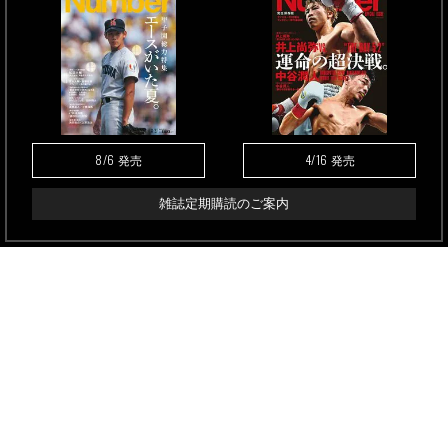
8/6
4/16
発売
発売
雑誌定期購読のご案内