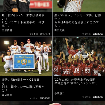
最下位の日ハム、来季は優勝争
楽天vs.巨人、「シリーズ男」は誰
い？
だ？
肝はドラフト下位選手の「伸び
カギは4番の力を引き出すこの“2
率」。
人”。
氏原英明
田口元義
2013/12/18
2013/10/28
プロ野球
プロ野球
楽天、初の日本一へCS突破
'12年に感じた楽天上昇の気配。
も……。
星野監督の“若手”と“バランス”。
則本－田中リレーに潜む不安と
は？
小関順二
田口元義
2013/10/02
プロ野球
2013/10/22
プロ野球