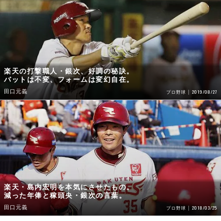
楽天の打撃職人・銀次、好調の秘訣。
バットは不変、フォームは変幻自在。
田口元義
2019/08/27
プロ野球
楽天・島内宏明を本気にさせたもの。
減った年俸と稼頭央・銀次の言葉。
田口元義
2018/03/25
プロ野球