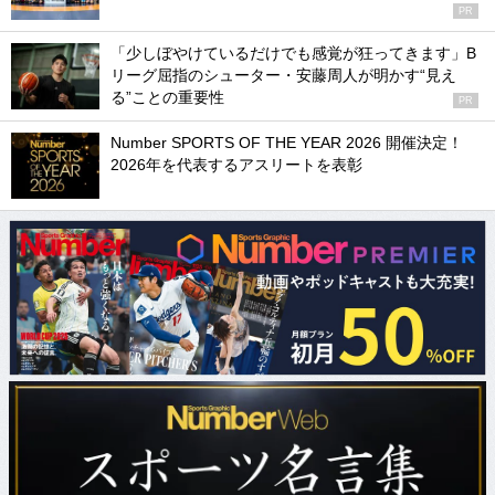
PR
「少しぼやけているだけでも感覚が狂ってきます」B
リーグ屈指のシューター・安藤周人が明かす“見え
る”ことの重要性
PR
Number SPORTS OF THE YEAR 2026 開催決定！
2026年を代表するアスリートを表彰