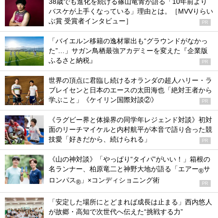
38歳でも進化を続ける篠山竜青が語る「10年前より
バスケが上手くなっている」理由とは。［MVVりらい
ぶ賞 受賞者インタビュー］
PR
「バイエルン移籍の逸材輩出も“グラウンドがなかっ
た”…」サガン鳥栖最強アカデミーを変えた『企業版
ふるさと納税』
PR
世界の頂点に君臨し続けるオランダの超人ハリー・ラ
ブレイセンと日本のエースの太田海也「絶対王者から
学ぶこと」《ケイリン国際対談②》
PR
《ラグビー界と体操界の同学年レジェンド対談》初対
面のリーチマイケルと内村航平が本音で語り合った競
技愛「好きだから、続けられる」
PR
《山の神対談》「やっぱり“タイパ”がいい！」箱根の
名ランナー、柏原竜二と神野大地が語る「エアー
サ
®
ロンパス
」×コンディショニング術
®
PR
「安定した場所にとどまれば成長は止まる」西内悠人
が故郷・高知で次世代へ伝えた“挑戦する力”