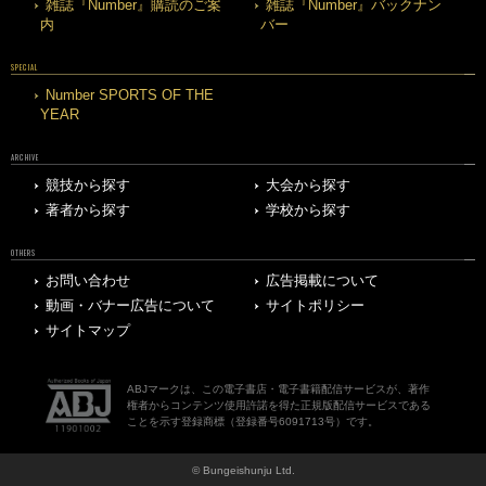
雑誌『Number』購読のご案
雑誌『Number』バックナン
内
バー
SPECIAL
Number SPORTS OF THE
YEAR
ARCHIVE
競技から探す
大会から探す
著者から探す
学校から探す
OTHERS
お問い合わせ
広告掲載について
動画・バナー広告について
サイトポリシー
サイトマップ
ABJマークは、この電子書店・電子書籍配信サービスが、著作
権者からコンテンツ使用許諾を得た正規版配信サービスである
ことを示す登録商標（登録番号6091713号）です。
© Bungeishunju Ltd.