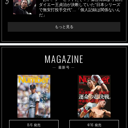
ダイエー王貞治が決断していた“日本シリーズ
で無安打投手交代”…「個人記録は関係ないん
だ」
もっと見る
MAGAZINE
最新号
8/6
4/16
発売
発売