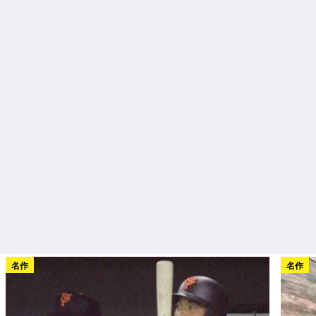
名作
名作