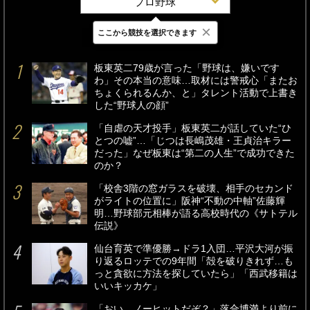
プロ野球
×
ここから競技を選択できます
最新
24時間
週間
板東英二79歳が言った「野球は、嫌いです
わ」その本当の意味…取材には警戒心「またお
ちょくられるんか、と」タレント活動で上書き
した“野球人の顔”
「自虐の天才投手」板東英二が話していた“ひ
とつの嘘”…「じつは長嶋茂雄・王貞治キラー
だった」なぜ板東は“第二の人生”で成功できた
のか？
「校舎3階の窓ガラスを破壊、相手のセカンド
がライトの位置に」阪神“不動の中軸”佐藤輝
明…野球部元相棒が語る高校時代の《サトテル
伝説》
仙台育英で準優勝→ドラ1入団…平沢大河が振
り返るロッテでの9年間「殻を破りきれず…も
っと貪欲に方法を探していたら」「西武移籍は
いいキッカケ」
「おい、ノーヒットだぞ？」落合博満より前に