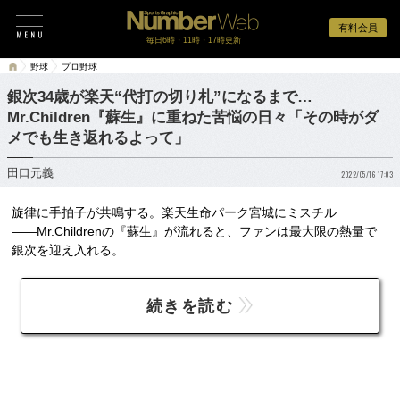
有料会員
毎日6時・11時・17時更新
野球
プロ野球
銀次34歳が楽天“代打の切り札”になるまで…
Mr.Children『蘇生』に重ねた苦悩の日々「その時がダ
メでも生き返れるよって」
田口元義
2022/05/16 17:03
旋律に手拍子が共鳴する。楽天生命パーク宮城にミスチル
――Mr.Childrenの『蘇生』が流れると、ファンは最大限の熱量で
銀次を迎え入れる。...
続きを読む