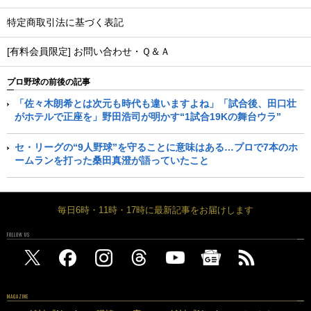
特定商取引法に基づく表記
[有料会員限定] お問い合わせ・Ｑ＆Ａ
プロ野球の前後の記事
「佐々木朗希とは次元も時代も違いますよね」「試合後、田口壮
がホテルで正座を」野田浩司が明かす“1試合19Kの舞台ウラ”
セ・リーグの“9人野球”を守ることに意味はある…プロで7本のホ
ームランを打った桑田真澄が語っていたこと
毎日6時・11時・17時に最新記事をお届けします
FOLLOW US
MAGAZINE