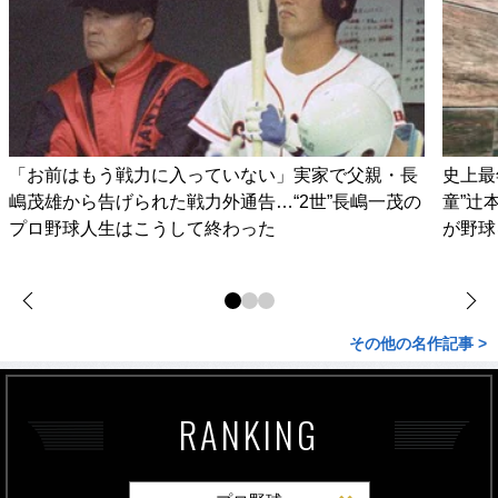
「お前はもう戦力に入っていない」実家で父親・長
史上最
嶋茂雄から告げられた戦力外通告…“2世”長嶋一茂の
童”辻
プロ野球人生はこうして終わった
が野球
その他の名作記事 >
RANKING