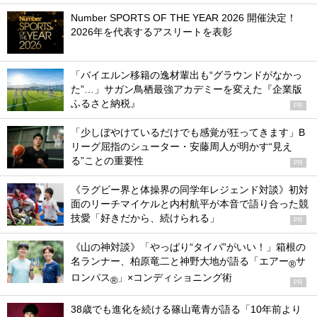
Number SPORTS OF THE YEAR 2026 開催決定！
2026年を代表するアスリートを表彰
「バイエルン移籍の逸材輩出も“グラウンドがなかっ
た”…」サガン鳥栖最強アカデミーを変えた『企業版
ふるさと納税』
PR
「少しぼやけているだけでも感覚が狂ってきます」B
リーグ屈指のシューター・安藤周人が明かす“見え
る”ことの重要性
PR
《ラグビー界と体操界の同学年レジェンド対談》初対
面のリーチマイケルと内村航平が本音で語り合った競
技愛「好きだから、続けられる」
PR
《山の神対談》「やっぱり“タイパ”がいい！」箱根の
名ランナー、柏原竜二と神野大地が語る「エアー
サ
®
ロンパス
」×コンディショニング術
®
PR
38歳でも進化を続ける篠山竜青が語る「10年前より