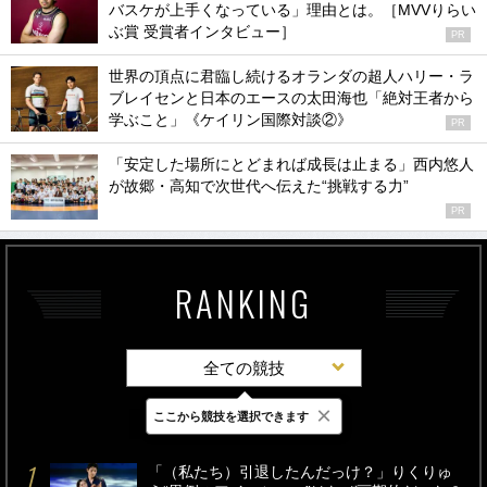
バスケが上手くなっている」理由とは。［MVVりらい
ぶ賞 受賞者インタビュー］
PR
世界の頂点に君臨し続けるオランダの超人ハリー・ラ
ブレイセンと日本のエースの太田海也「絶対王者から
学ぶこと」《ケイリン国際対談②》
PR
「安定した場所にとどまれば成長は止まる」西内悠人
が故郷・高知で次世代へ伝えた“挑戦する力”
PR
RANKING
全ての競技
×
ここから競技を選択できます
最新
24時間
週間
「（私たち）引退したんだっけ？」りくりゅ