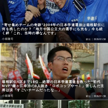
“寄せ集めチームの奇跡”2004年の日本学連選抜は箱根駅伝に
何を残したのか？「地方や国公立大の選手にも光を」今も続
く絆「これ、当時の襷なんです」
小堀隆司
2026/01/30
駅伝
箱根駅伝4区まで16位…絶望の日本学連選抜を救った“初代
MVP”鐘ヶ江幸治の9人抜き「ロボコップやー！」苦しんだ主
将は涙「すごいチームだったな…」
小堀隆司
2026/01/30
駅伝