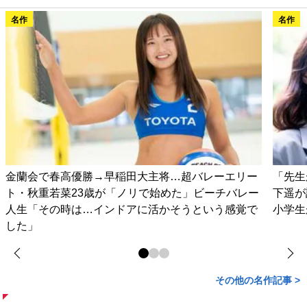
名作
名作
金蘭会で春高優勝→早稲田大主将…超バレーエリー
「先生
ト・秋重若菜23歳が「ノリで始めた」ビーチバレー
下遥が
人生「その時は…インドアに活かそうという感覚で
小学生
した」
その他の名作記事 >