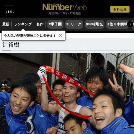
有料会員
毎日6時・11時・17時更新
最新
ランキング
名作
#甲子園
#Jリーグ
#中村剛也
#佐々木朗希
〉
×
今人気の記事が競技ごとに探せます
辻裕樹
関連記事
辻裕樹