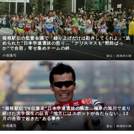
箱根駅伝の監督会議で「繰り上げだけは勘弁してくれよ」“舐
められた”日本学連選抜の怒り…「クリスマスも“野郎ばっ
か”で合宿」寄せ集めチームの絆
小堀隆司
2026/01/30
駅伝
“箱根駅伝で6位激走”日本学連選抜の執念…極寒の旭川で走り
続けた大学院生の証言「地方にはスポットが当たらない」12
月の合宿で起きた“ある事件”
小堀隆司
2026/01/30
駅伝