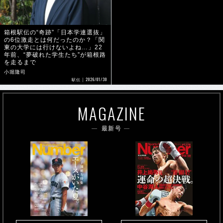
箱根駅伝の“奇跡”「日本学連選抜」
の6位激走とは何だったのか？「関
東の大学には行けないよね…」22
年前、“夢破れた学生たち”が箱根路
を走るまで
小堀隆司
2026/01/30
駅伝
MAGAZINE
最新号