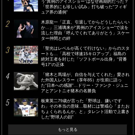
う“異例のアイスショー”はなぜ画期的だった？
「世界的にも珍しい試み」打ち破った“フィギ
ュア界の通例”
木原龍一「正直、引退してからどうしたらいい
か…」三浦璃来が“異例のアイスショー”で涙を
流した理由「呼んでくれてありがとう」スケー
ター仲間との絆
「聖光はレベルが高くて行けない」からのスタ
ートも…「高校で球速15キロアップ」福島の
絶対王者を封じた「ソフトボール出身」“背番
号17”の正体
「猪木と馬場が、自信を与えてくれた」愛され
た外国人レスラー（享年85）が生前に語っ
た“日本への感謝”…ドリー・ファンク・ジュニ
アとアントニオ猪木の名勝負
板東英二79歳が言った「野球は、嫌いです
わ」その本当の意味…取材には警戒心「またお
ちょくられるんか、と」タレント活動で上書き
した“野球人の顔”
もっと見る