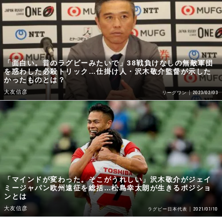
「面白い。昔のラグビーみたいで」38戦負けなしの無敵軍団
を惑わした必殺トリック…仕掛け人・沢木敬介監督が示した
かったものとは？
大友信彦
2023/02/03
リーグワン
「マインドが変わった。そこがうれしい」沢木敬介がジェイ
ミージャパン欧州遠征を総括…松島幸太朗が生きるポジショ
ンとは
大友信彦
2021/07/10
ラグビー日本代表