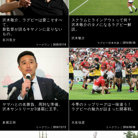
沢木敬介、ラグビーは愛こそすべ
スクラムとラインアウトって何？
て。
沢木敬介のタメになるラグビー解
新監督が語るキヤノンに足りない
説。
もの。
沢木敬介
谷川良介
2019/09/28
ラグビー日本代表
2020/07/14
リーグワン
ヤマハとの名勝負、周到な準備。
今季のトップリーグは一味違う！
沢木サントリーが3連覇に王手。
ラグビーの魅力が詰まった開幕戦。
多羅正崇
大友信彦
2018/12/12
2018/09/06
リーグワン
リーグワン