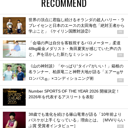
RECOMMEND
世界の頂点に君臨し続けるオランダの超人ハリー・ラ
ブレイセンと日本のエースの太田海也「絶対王者から
学ぶこと」《ケイリン国際対談②》
PR
「会場の声は自分を客観視するバロメーター」柔道
48kg級金メダリスト・角田夏実が感じていた声の力
と、声を活かした新たなミッション
PR
《山の神対談》「やっぱり“タイパ”がいい！」箱根の
名ランナー、柏原竜二と神野大地が語る「エアー
サ
®
ロンパス
」×コンディショニング術
®
PR
Number SPORTS OF THE YEAR 2026 開催決定！
2026年を代表するアスリートを表彰
38歳でも進化を続ける篠山竜青が語る「10年前より
バスケが上手くなっている」理由とは。［MVVりらい
ぶ賞 受賞者インタビュー］
PR