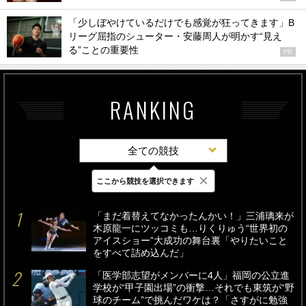
「少しぼやけているだけでも感覚が狂ってきます」B
リーグ屈指のシューター・安藤周人が明かす“見え
る”ことの重要性
PR
RANKING
全ての競技
×
ここから競技を選択できます
最新
24時間
週間
「まだ着替えてなかったんかい！」三浦璃来が
木原龍一にツッコミも…りくりゅう“世界初の
アイスショー”大成功の舞台裏「やりたいこと
をすべて詰め込んだ」
「医学部志望がメンバーに4人」福岡の公立進
学校が“甲子園出場”の衝撃…それでも東筑が“野
球のチーム”で挑んだワケは？「さすがに勉強