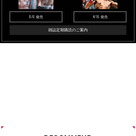
8/6
4/16
発売
発売
雑誌定期購読のご案内