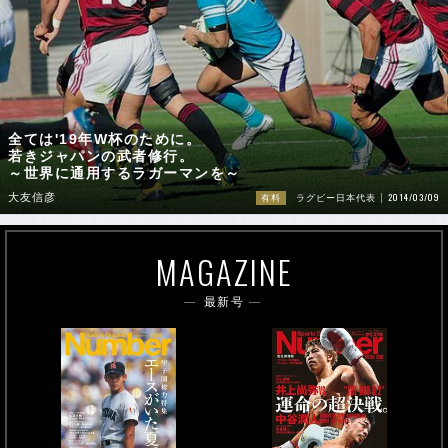
全ては'19年W杯のために。
若きジャパンの武者修行。
～世界に通用するラガーマンを～
2014/03/09
大友信彦
有料
ラグビー日本代表
MAGAZINE
最新号