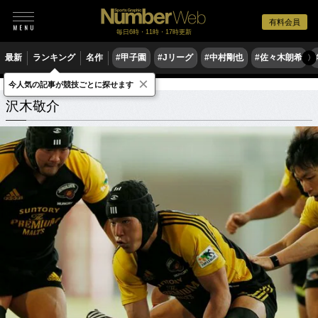
有料会員
毎日6時・11時・17時更新
最新
ランキング
名作
#甲子園
#Jリーグ
#中村剛也
#佐々木朗希
〉
×
今人気の記事が競技ごとに探せます
沢木敬介
関連記事
沢木敬介