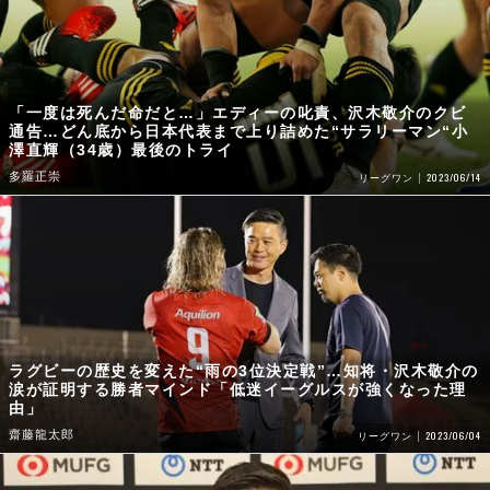
「一度は死んだ命だと…」エディーの叱責、沢木敬介のクビ
通告…どん底から日本代表まで上り詰めた“サラリーマン“小
澤直輝（34歳）最後のトライ
多羅正崇
2023/06/14
リーグワン
ラグビーの歴史を変えた“雨の3位決定戦”…知将・沢木敬介の
涙が証明する勝者マインド「低迷イーグルスが強くなった理
由」
齋藤龍太郎
2023/06/04
リーグワン