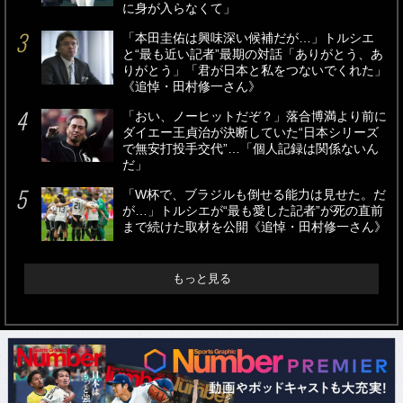
に身が入らなくて」
「本田圭佑は興味深い候補だが…」トルシエ
と“最も近い記者”最期の対話「ありがとう、あ
りがとう」「君が日本と私をつないでくれた」
《追悼・田村修一さん》
「おい、ノーヒットだぞ？」落合博満より前に
ダイエー王貞治が決断していた“日本シリーズ
で無安打投手交代”…「個人記録は関係ないん
だ」
「W杯で、ブラジルも倒せる能力は見せた。だ
が…」トルシエが“最も愛した記者”が死の直前
まで続けた取材を公開《追悼・田村修一さん》
もっと見る