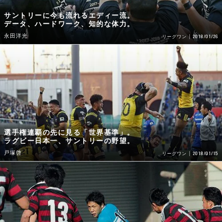
サントリーに今も流れるエディー流。
データ、ハードワーク、知的な体力。
永田洋光
2018/01/26
リーグワン
選手権連覇の先に見る「世界基準」。
ラグビー日本一、サントリーの野望。
戸塚啓
2018/01/15
リーグワン