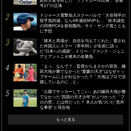
絶対王者を封じた「ソフトボール出身」“背番
号17”の正体
ドジャース電撃加入スクーバルで「大谷翔平の
投手負担減」なら4年連続MVPも…「鈴木誠也
の同僚PCAを射程圏内」サイ・ヤング賞ととも
に予想
「猪木と馬場が、自信を与えてくれた」愛され
た外国人レスラー（享年85）が生前に語っ
た“日本への感謝”…ドリー・ファンク・ジュニ
アとアントニオ猪木の名勝負
「えっ、なんで？」監督からまさかの宣告…鎌
田大地が勝てなかった“愛媛の天才”はなぜトッ
プチームに上がれなかった？「大地はプロで活
躍しているのに…と」
「公園でサッカーしてこい」あの鎌田大地が勝
てなかった“四国の天才少年”がぶつかった「プ
ロの壁」とは何だった？ 本人が気づいた“意外
な事実”と現在地
もっと見る