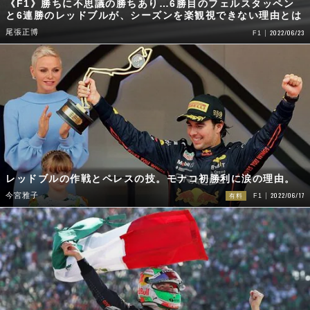
《F1》勝ちに不思議の勝ちあり…6勝目のフェルスタッペン
と6連勝のレッドブルが、シーズンを楽観視できない理由とは
尾張正博
2022/06/23
F1
レッドブルの作戦とペレスの技。モナコ初勝利に涙の理由。
2022/06/17
今宮雅子
有料
F1