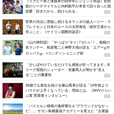
《ラグビー界と体操界の同学年レジェンド対談》初対
面のリーチマイケルと内村航平が本音で語り合った競
技愛「好きだから、続けられる」
PR
世界の頂点に君臨し続けるオランダの超人ハリー・ラ
ブレイセンと日本のエースの太田海也「絶対王者から
学ぶこと」《ケイリン国際対談②》
PR
《山の神対談》「やっぱり“タイパ”がいい！」箱根の
名ランナー、柏原竜二と神野大地が語る「エアー
サ
®
ロンパス
」×コンディショニング術
®
PR
「少しぼやけているだけでも感覚が狂ってきます」B
リーグ屈指のシューター・安藤周人が明かす“見え
る”ことの重要性
PR
38歳でも進化を続ける篠山竜青が語る「10年前より
バスケが上手くなっている」理由とは。［MVVりらい
ぶ賞 受賞者インタビュー］
PR
「バイエルン移籍の逸材輩出も“グラウンドがなかっ
た”…」サガン鳥栖最強アカデミーを変えた『企業版