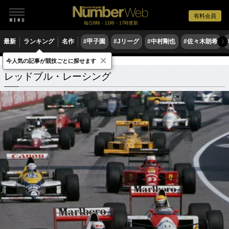
有料会員
毎日6時・11時・17時更新
最新
ランキング
名作
#甲子園
#Jリーグ
#中村剛也
#佐々木朗希
〉
×
今人気の記事が競技ごとに探せます
レッドブル・レーシング
関連記事
レッドブル・レーシング