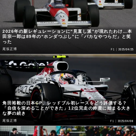
2026年の新レギュレーションに“見直し派”が現れたわけ…本
田宗一郎は89年の“ホンダつぶし”に「バカなやつらだ」と笑
った
尾張正博
2025/04/25
F1
角田裕毅の日本GP、レッドブル初レースをどう評価する？
「自信を深めることができた」12位完走の鈴鹿に始まる大き
な夢の続き
尾張正博
2025/04/08
F1