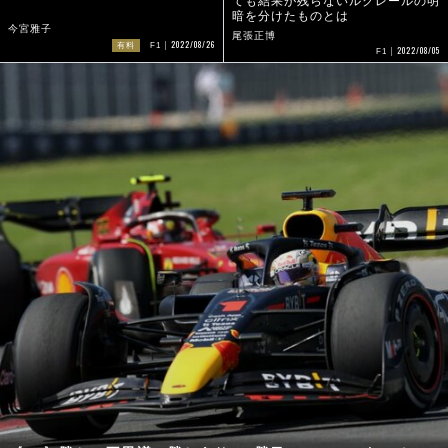
ても結果が残らないルクレールの明
暗を分けたものとは
今宮雅子
尾張正博
2022/08/26
有料
F1
2022/08/05
F1