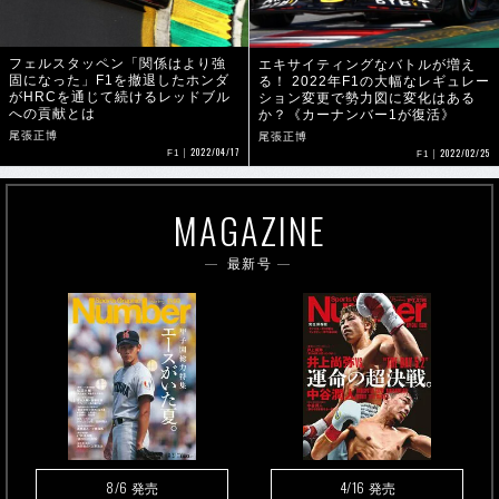
フェルスタッペン「関係はより強
エキサイティングなバトルが増え
固になった」F1を撤退したホンダ
る！ 2022年F1の大幅なレギュレー
がHRCを通じて続けるレッドブル
ション変更で勢力図に変化はある
への貢献とは
か？《カーナンバー1が復活》
尾張正博
尾張正博
2022/04/17
2022/02/25
F1
F1
MAGAZINE
最新号
8/6
4/16
発売
発売