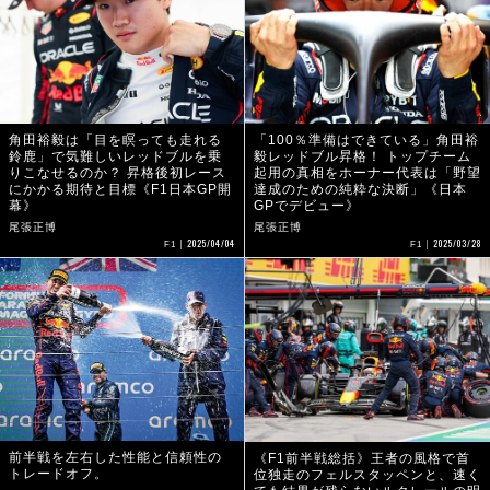
角田裕毅は「目を瞑っても走れる
「100％準備はできている」角田裕
鈴鹿」で気難しいレッドブルを乗
毅レッドブル昇格！ トップチーム
りこなせるのか？ 昇格後初レース
起用の真相をホーナー代表は「野望
にかかる期待と目標《F1日本GP開
達成のための純粋な決断」《日本
幕》
GPでデビュー》
尾張正博
尾張正博
2025/04/04
2025/03/28
F1
F1
前半戦を左右した性能と信頼性の
《F1前半戦総括》王者の風格で首
トレードオフ。
位独走のフェルスタッペンと、速く