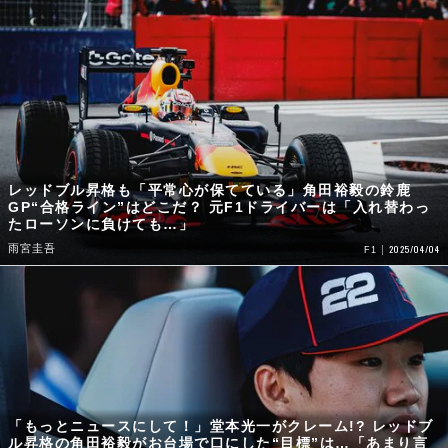
レッドブル昇格も「平常心が保てている」角田裕毅の鈴鹿
GP“合格ライン”はどこだ？ 元F1ドライバーは「入れ替わっ
たローソンに負けても…」
雨宮圭吾
2025/04/04
F1
「もっとニュースにして！」堂本光一がクレーム!? レッドブ
ル昇格の角田裕毅がお台場で口にした“目標”は…「あまり言