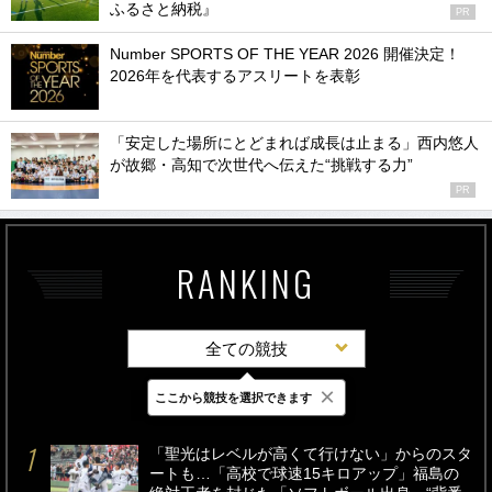
ふるさと納税』
PR
Number SPORTS OF THE YEAR 2026 開催決定！
2026年を代表するアスリートを表彰
「安定した場所にとどまれば成長は止まる」西内悠人
が故郷・高知で次世代へ伝えた“挑戦する力”
PR
RANKING
全ての競技
×
ここから競技を選択できます
最新
24時間
週間
「聖光はレベルが高くて行けない」からのスタ
ートも…「高校で球速15キロアップ」福島の