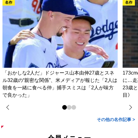
名作
名作
「おかしな2人だ」ドジャース山本由伸27歳とスネ
173
ル32歳の“親密な関係”、米メディアが報じた「2人は
に…走
朝食を一緒に食べる仲」捕手スミスは「2人が味方
23歳
で良かった」
目》
その他の名作記事 >