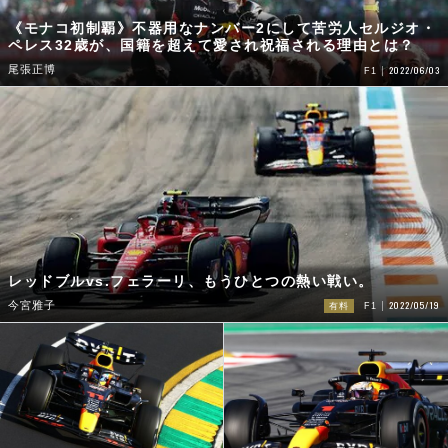
《モナコ初制覇》不器用なナンバー2にして苦労人セルジオ・
ペレス32歳が、国籍を超えて愛され祝福される理由とは？
尾張正博
2022/06/03
F1
レッドブルvs.フェラーリ、もうひとつの熱い戦い。
2022/05/19
今宮雅子
有料
F1