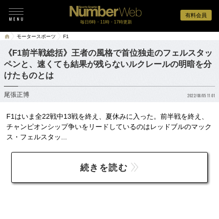
有料会員
毎日6時・11時・17時更新
モータースポーツ
F1
《F1前半戦総括》王者の風格で首位独走のフェルスタッ
ペンと、速くても結果が残らないルクレールの明暗を分
けたものとは
尾張正博
2022/08/05 11:01
F1はいま全22戦中13戦を終え、夏休みに入った。前半戦を終え、
チャンピオンシップ争いをリードしているのはレッドブルのマック
ス・フェルスタッ...
続きを読む