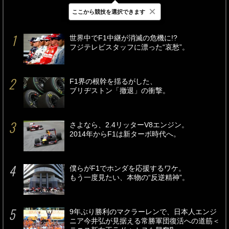
×
ここから競技を選択できます
最新
24時間
週間
世界中でF1中継が消滅の危機に!?
フジテレビスタッフに漂った“哀愁”。
F1界の根幹を揺るがした、
ブリヂストン「撤退」の衝撃。
さよなら、2.4リッターV8エンジン。
2014年からF1は新ターボ時代へ。
僕らがF1でホンダを応援するワケ。
もう一度見たい、本物の“反逆精神”。
9年ぶり勝利のマクラーレンで、日本人エンジ
ニア今井弘が見据える常勝軍団復活への道筋＜