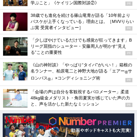
学ぶこと」《ケイリン国際対談②》
PR
38歳でも進化を続ける篠山竜青が語る「10年前より
バスケが上手くなっている」理由とは。［MVVりらい
ぶ賞 受賞者インタビュー］
PR
「少しぼやけているだけでも感覚が狂ってきます」B
リーグ屈指のシューター・安藤周人が明かす“見え
る”ことの重要性
PR
《山の神対談》「やっぱり“タイパ”がいい！」箱根の
名ランナー、柏原竜二と神野大地が語る「エアー
サ
®
ロンパス
」×コンディショニング術
®
PR
「会場の声は自分を客観視するバロメーター」柔道
48kg級金メダリスト・角田夏実が感じていた声の力
と、声を活かした新たなミッション
PR