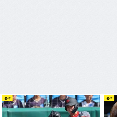
名作
名作