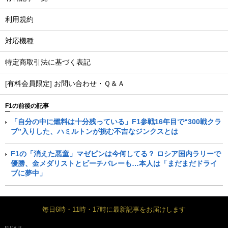
利用規約
対応機種
特定商取引法に基づく表記
[有料会員限定] お問い合わせ・Ｑ＆Ａ
F1の前後の記事
「自分の中に燃料は十分残っている」F1参戦16年目で“300戦クラ
ブ”入りした、ハミルトンが挑む不吉なジンクスとは
F1の「消えた悪童」マゼピンは今何してる？ ロシア国内ラリーで
優勝、金メダリストとビーチバレーも…本人は「まだまだドライ
ブに夢中」
毎日6時・11時・17時に最新記事をお届けします
FOLLOW US