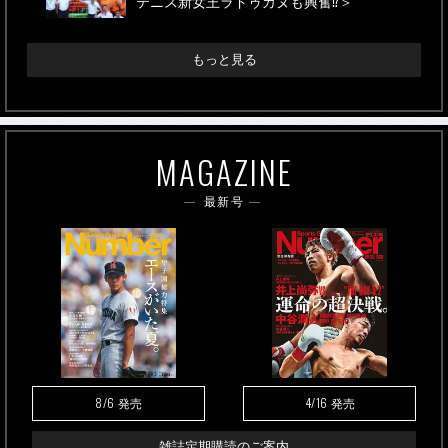
テニス新女王ラドゥカヌも興奮⁉＞
もっと見る
MAGAZINE
最新号
8/6
4/16
発売
発売
雑誌定期購読のご案内