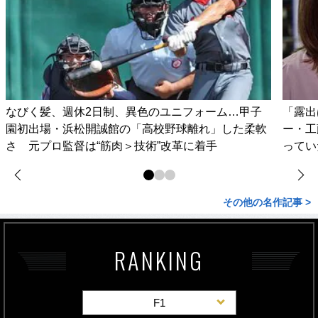
なびく髪、週休2日制、異色のユニフォーム…甲子
「露出
園初出場・浜松開誠館の「高校野球離れ」した柔軟
ー・工
さ 元プロ監督は“筋肉＞技術”改革に着手
ってい
その他の名作記事 >
RANKING
F1