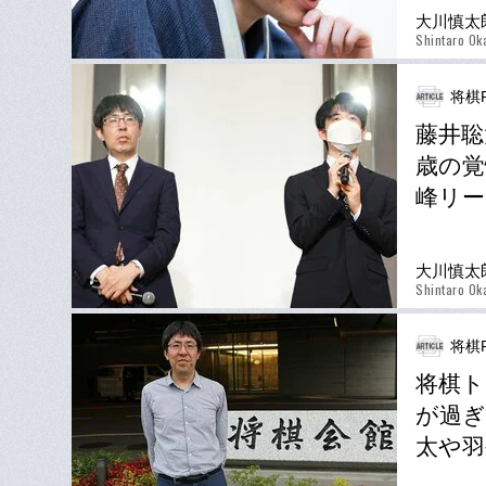
大川慎太
Shintaro Ok
将棋P
藤井聡
歳の覚
峰リ
大川慎太
Shintaro Ok
将棋P
将棋ト
が過ぎ
太や羽