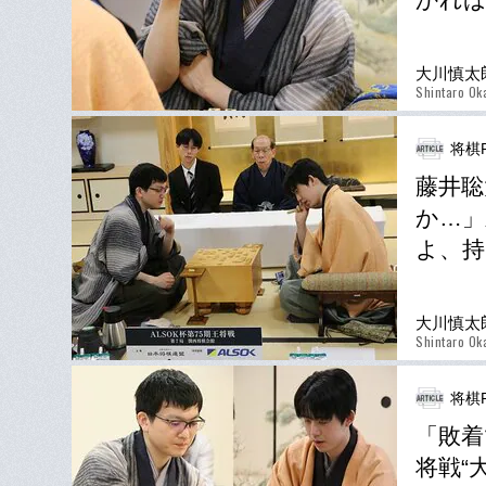
大川慎太
Shintaro Ok
将棋P
藤井聡
か…」
よ、持
大川慎太
Shintaro Ok
将棋P
「敗着
将戦“