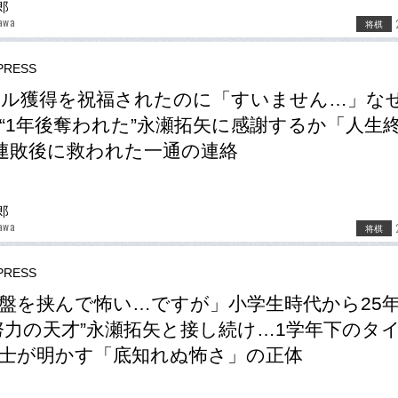
郎
awa
将棋
RESS
ル獲得を祝福されたのに「すいません…」な
“1年後奪われた”永瀬拓矢に感謝するか「人生
連敗後に救われた一通の連絡
郎
awa
将棋
RESS
盤を挟んで怖い…ですが」小学生時代から25
努力の天才”永瀬拓矢と接し続け…1学年下のタ
士が明かす「底知れぬ怖さ」の正体