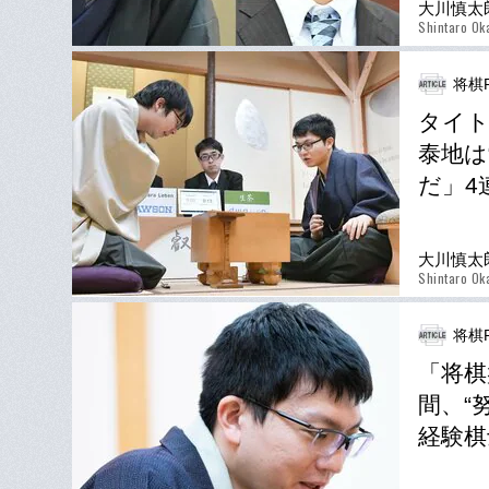
大川慎太
Shintaro Ok
将棋P
タイト
泰地は
だ」4
大川慎太
Shintaro Ok
将棋P
「将棋
間、“
経験棋