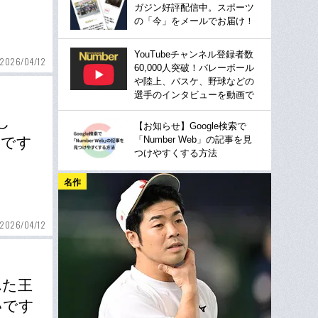
ガジン好評配信中。スポーツ
の「今」をメールでお届け！
YouTubeチャンネル登録者数
2026/04/12
60,000人突破！バレーボール
や陸上、バスケ、野球などの
選手のインタビューを動画で
し
【お知らせ】Google検索で
「Number Web」の記事を見
れです
つけやすくする方法
名作
2026/04/12
れた王
いです