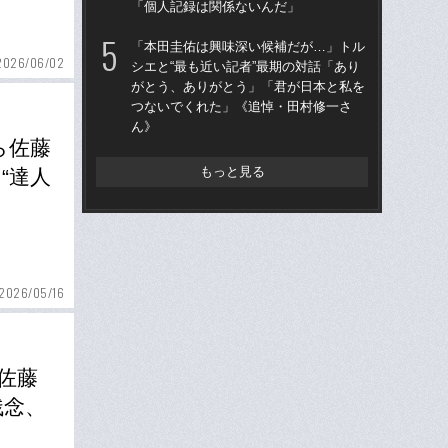
「個人記録は関係ないんだ」
王貞
当
「本田圭佑は興味深い候補だが…」トル
2026/06/02
シエと“最も近い記者”最期の対話「あり
「
がとう、ありがとう」「君が日本と私を
で
つないでくれた」《追悼・田村修一さ
を
ん》
は
ら佐藤
もっと見る
“達人
2026/05/16
佐藤
残念、