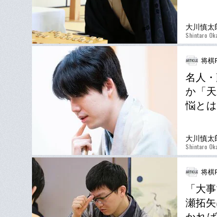
大川慎太
Shintaro Ok
将棋P
名人・
か「天
悩とは
大川慎太
Shintaro Ok
将棋P
「大事
瀬拓矢
かれば