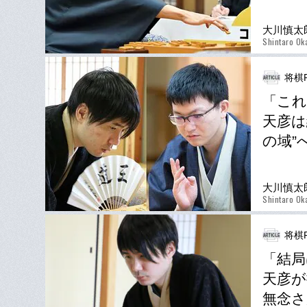
大川慎太
Shintaro Ok
将棋P
「これ
天彦は
の域”
大川慎太
Shintaro Ok
将棋P
「結局
天彦が
無念さ