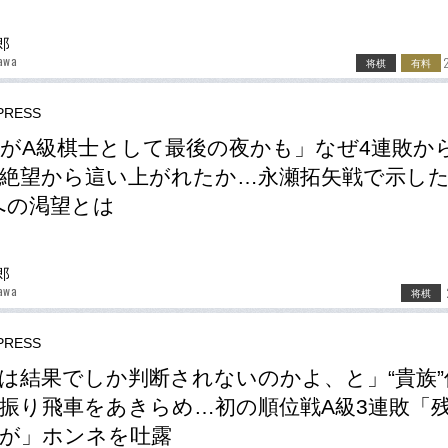
郎
awa
将棋
有料
RESS
がA級棋士として最後の夜かも」なぜ4連敗か
絶望から這い上がれたか…永瀬拓矢戦で示した
への渇望とは
郎
awa
将棋
RESS
は結果でしか判断されないのかよ、と」“貴族”
振り飛車をあきらめ…初の順位戦A級3連敗「
が」ホンネを吐露