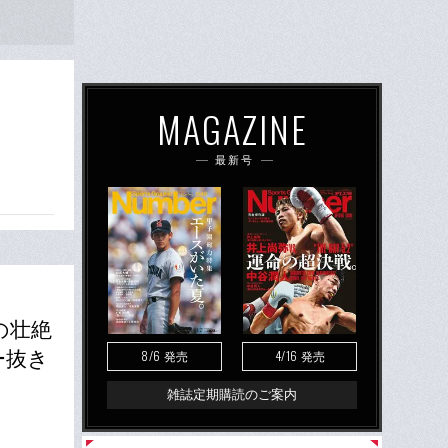
MAGAZINE
最新号
の壮絶
8/6
4/16
ー抜き
発売
発売
雑誌定期購読のご案内