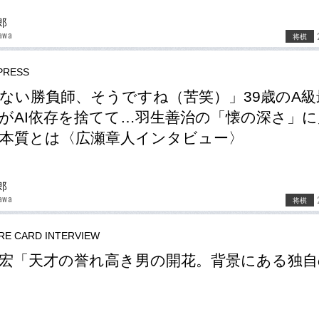
郎
awa
将棋
RESS
ない勝負師、そうですね（苦笑）」39歳のA級
がAI依存を捨てて…羽生善治の「懐の深さ」に
本質とは〈広瀬章人インタビュー〉
郎
awa
将棋
RE CARD INTERVIEW
宏「天才の誉れ高き男の開花。背景にある独自
」