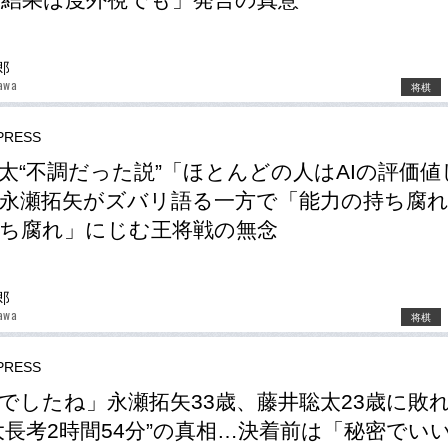
郎
awa
将棋
RESS
太“不調だった説”「ほとんどの人はAIの評価値
永瀬拓矢がズバリ語る一方で「能力の持ち腐
ち腐れ」にじむ王将戦の無念
郎
awa
将棋
RESS
でしたね」永瀬拓矢33歳、藤井聡太23歳に敗
大長考2時間54分”の真相…決着前は「秘密でい