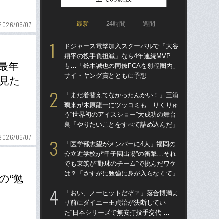
最新
24時間
週間
2026/06/07
ドジャース電撃加入スクーバルで「大谷
「ア
翔平の投手負担減」なら4年連続MVP
球
最年
も…「鈴木誠也の同僚PCAを射程圏内」
す“
サイ・ヤング賞とともに予想
た…
見た
らD
「まだ着替えてなかったんかい！」三浦
璃来が木原龍一にツッコミも…りくりゅ
「
う“世界初のアイスショー”大成功の舞台
り
裏「やりたいことをすべて詰め込んだ」
た“
「
2026/06/07
「医学部志望がメンバーに4人」福岡の
公立進学校が“甲子園出場”の衝撃…それ
「
でも東筑が“野球のチーム”で挑んだワケ
終わ
は？「さすがに勉強に身が入らなくて」
つか
の“勉
リ
「おい、ノーヒットだぞ？」落合博満よ
り前にダイエー王貞治が決断してい
「
た“日本シリーズで無安打投手交代”…
っ