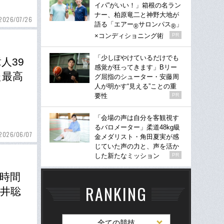
イパ”がいい！」箱根の名ラン
ナー、柏原竜二と神野大地が
2026/07/26
語る「エアー
サロンパス
」
®
®
×コンディショニング術
PR
「少しぼやけているだけでも
人39
感覚が狂ってきます」Bリー
た最高
グ屈指のシューター・安藤周
人が明かす“見える”ことの重
要性
PR
「会場の声は自分を客観視す
るバロメーター」柔道48kg級
2026/06/07
金メダリスト・角田夏実が感
じていた声の力と、声を活か
した新たなミッション
PR
く時間
RANKING
井聡
全ての競技