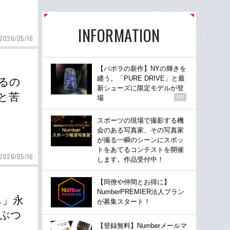
INFORMATION
2026/05/16
【バボラの新作】NYの輝きを
纏う。「PURE DRIVE」と最
いるの
新シューズに限定モデルが登
と苦
場
PR
スポーツの現場で撮影する機
会のある写真家、その写真家
が撮る一瞬のシーンにスポッ
トをあてるコンテストを開催
2026/05/16
します。作品受付中！
【同僚や仲間とお得に】
NumberPREMIER法人プラン
ん」永
が募集スタート！
ぶつ
【登録無料】Numberメールマ