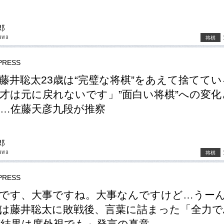
郎
awa
将棋
RESS
藤井聡太23歳は“完璧な将棋”をあえて捨てて
才は元に戻れないです」”面白い将棋”への変化
…佐藤天彦九段が推察
郎
awa
将棋
RESS
です、大事ですね。大事なんですけど…うー
は藤井聡太に敗戦後、言葉に詰まった「全力で
結果は度外視でも」発言の真意