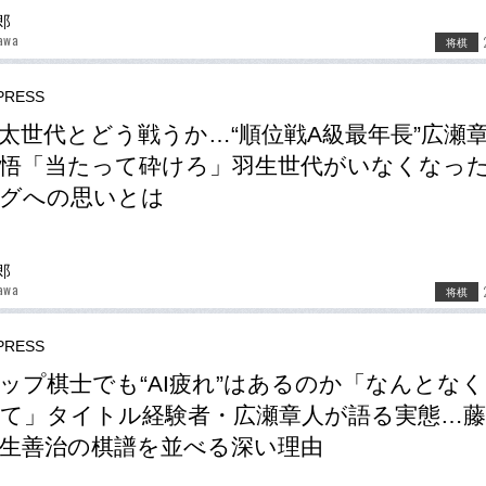
郎
awa
将棋
RESS
太世代とどう戦うか…“順位戦A級最年長”広瀬章
悟「当たって砕けろ」羽生世代がいなくなっ
ーグへの思いとは
郎
awa
将棋
RESS
ップ棋士でも“AI疲れ”はあるのか「なんとな
て」タイトル経験者・広瀬章人が語る実態…藤
生善治の棋譜を並べる深い理由