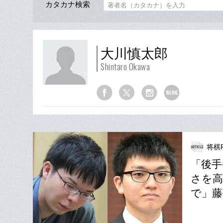
カタカナ検索
大川慎太郎
Shintaro Okawa
将棋P
「後手
さを高
で」藤