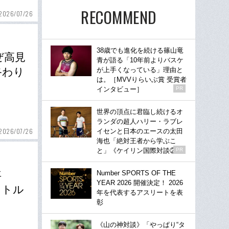
RECOMMEND
2026/07/26
38歳でも進化を続ける篠山竜
ぜ高見
青が語る「10年前よりバスケ
終わり
が上手くなっている」理由と
は。［MVVりらいぶ賞 受賞者
インタビュー］
PR
世界の頂点に君臨し続けるオ
ランダの超人ハリー・ラブレ
2026/07/26
イセンと日本のエースの太田
海也「絶対王者から学ぶこ
と」《ケイリン国際対談②》
PR
年
Number SPORTS OF THE
YEAR 2026 開催決定！ 2026
イトル
年を代表するアスリートを表
彰
《山の神対談》「やっぱり“タ