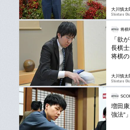
大川慎太
Shintaro Ok
将棋P
「欲が
長棋士
将棋の
大川慎太
Shintaro Ok
SCO
増田康
強法”