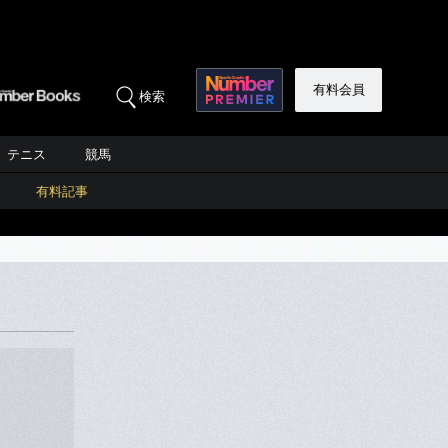
有料会員
検索
テニス
競馬
有料記事