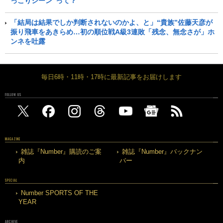
っこりシーン”って？
「結局は結果でしか判断されないのかよ、と」“貴族”佐藤天彦が
振り飛車をあきらめ…初の順位戦A級3連敗「残念、無念さが」ホ
ンネを吐露
毎日6時・11時・17時に最新記事をお届けします
FOLLOW US
MAGAZINE
雑誌『Number』購読のご案
雑誌『Number』バックナン
内
バー
SPECIAL
Number SPORTS OF THE
YEAR
ARCHIVE