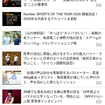
る”ことの重要性
PR
Number SPORTS OF THE YEAR 2026 開催決定！
2026年を代表するアスリートを表彰
《山の神対談》「やっぱり“タイパ”がいい！」箱根の
名ランナー、柏原竜二と神野大地が語る「エアー
サ
®
ロンパス
」×コンディショニング術
®
PR
世界の頂点に君臨し続けるオランダの超人ハリー・ラ
ブレイセンと日本のエースの太田海也「絶対王者から
学ぶこと」《ケイリン国際対談②》
PR
「会場の声は自分を客観視するバロメーター」柔道
48kg級金メダリスト・角田夏実が感じていた声の力
と、声を活かした新たなミッション
PR
38歳でも進化を続ける篠山竜青が語る「10年前より
バスケが上手くなっている」理由とは。［MVVりらい
ぶ賞 受賞者インタビュー］
PR