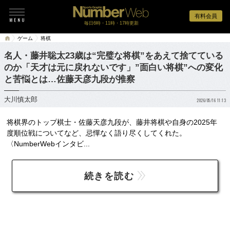
有料会員
毎日6時・11時・17時更新
ゲーム
将棋
名人・藤井聡太23歳は“完璧な将棋”をあえて捨てている
のか「天才は元に戻れないです」”面白い将棋”への変化
と苦悩とは…佐藤天彦九段が推察
大川慎太郎
2026/05/16 11:13
将棋界のトップ棋士・佐藤天彦九段が、藤井将棋や自身の2025年
度順位戦についてなど、忌憚なく語り尽くしてくれた。
〈NumberWebインタビ...
続きを読む