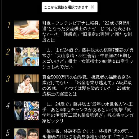
×
ここから競技を選択できます
最新
24時間
週間
引退→フジテレビアナに転身、“22歳で突然引
退”となった女流棋士のナゼ…じつは公表され
なかった「降級点」“旧規定の実態”と新たな制
度とは
「ま、まだ24歳で」藤井聡太の棋聖7連覇の“異
常さ”「大山康晴・羽生善治・中原誠の16期も
スゴいけど」棋士・女流棋士の結婚＆出産ラッ
シュもめでたい
賞金5000万円の白玲戦、挑戦者の福間香奈34
歳だけでない…「出産を乗り越えて」A級昇級
の39歳、「かつては髪を染めていた」23歳女
流棋士の躍進とは
「に、24歳で」藤井聡太“最年少永世名人”へ王
手…あと4年もチャンスがあるという衝撃「同
学年の伊藤匠二冠も勝負強過ぎ」観る将マンガ
家ビックリ
「後手番、体調不良ですよ」将棋界“虎の穴”…
永瀬研の壮絶さを高見泰地が明かす「でもキー