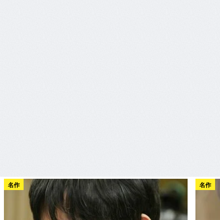
名作
名作