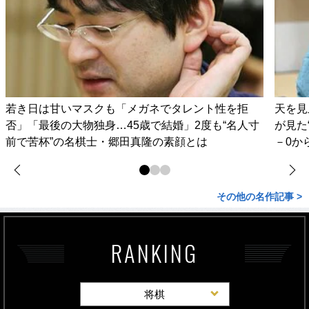
若き日は甘いマスクも「メガネでタレント性を拒
天を見
否」「最後の大物独身…45歳で結婚」2度も“名人寸
が見た
前で苦杯”の名棋士・郷田真隆の素顔とは
－0か
その他の名作記事 >
RANKING
将棋