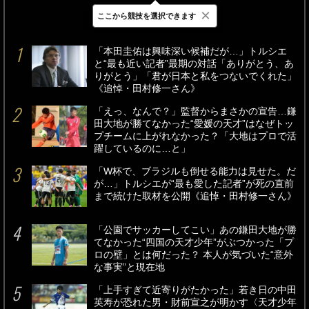
×
ここから競技を選択できます
最新
24時間
週間
「本田圭佑は興味深い候補だが…」トルシエ
と“最も近い記者”最期の対話「ありがとう、あ
りがとう」「君が日本と私をつないでくれた」
《追悼・田村修一さん》
「えっ、なんで？」監督からまさかの宣告…鎌
田大地が勝てなかった“愛媛の天才”はなぜトッ
プチームに上がれなかった？「大地はプロで活
躍しているのに…と」
「W杯で、ブラジルも倒せる能力は見せた。だ
が…」トルシエが“最も愛した記者”が死の直前
まで続けた取材を公開《追悼・田村修一さん》
「公園でサッカーしてこい」あの鎌田大地が勝
てなかった“四国の天才少年”がぶつかった「プ
ロの壁」とは何だった？ 本人が気づいた“意外
な事実”と現在地
「上手すぎて近寄りがたかった」若き日の中田
英寿が恐れた男・財前宣之が明かす〈天才少年