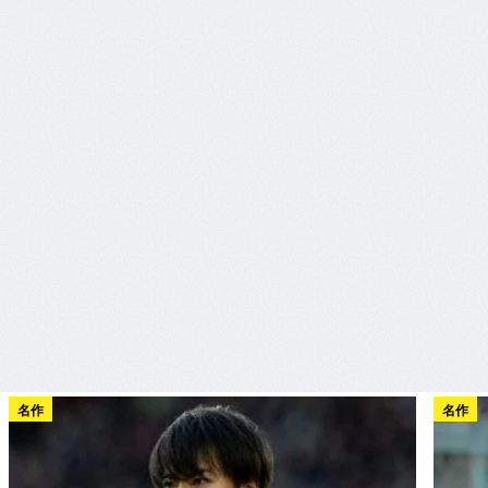
名作
名作