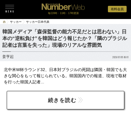
有料会員
毎日6時・11時・17時更新
サッカー
サッカー日本代表
韓国メディア「森保監督の能力不足だとは思わない」日
本の“逆転負け”を韓国はどう報じたか？「隣のブラジル
記者は言葉を失った」現場のリアルな雰囲気
姜亨起
2026/07/05 06:01
北中米W杯ラウンド32、日本対ブラジルの死闘は隣国・韓国でも大
きな関心をもって報じられている。韓国国内での報道、現地で取材
を行った韓国人記者...
続きを読む