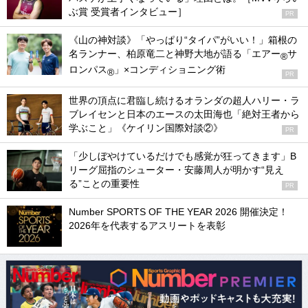
ぶ賞 受賞者インタビュー］
PR
《山の神対談》「やっぱり“タイパ”がいい！」箱根の
名ランナー、柏原竜二と神野大地が語る「エアー
サ
®
ロンパス
」×コンディショニング術
®
PR
世界の頂点に君臨し続けるオランダの超人ハリー・ラ
ブレイセンと日本のエースの太田海也「絶対王者から
学ぶこと」《ケイリン国際対談②》
PR
「少しぼやけているだけでも感覚が狂ってきます」B
リーグ屈指のシューター・安藤周人が明かす“見え
る”ことの重要性
PR
Number SPORTS OF THE YEAR 2026 開催決定！
2026年を代表するアスリートを表彰