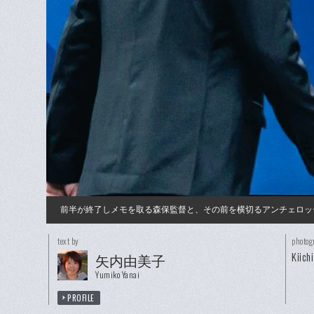
前半が終了しメモを取る森保監督と、その前を横切るアンチェロッ
text by
photog
Kiic
矢内由美子
Yumiko Yanai
PROFILE