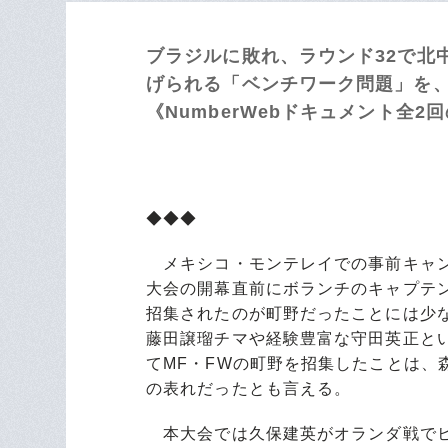
ブラジルに敗れ、ラウンド
32
で北
げられる「ベンチワーク問題」を
《
NumberWeb
ドキュメント全
2
回
◆◆◆
メキシコ・モンテレイでの事前キャン
大会の開幕直前にボランチのキャプテ
招集されたのが町野だったことには少
藤田譲瑠チマや経験豊富な守田英正と
てMF・FWの町野を招集したことは、
の表れだったとも言える。
本大会では久保建英がオランダ戦でヒ