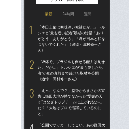
最新
24時間
週間
「本田圭佑は興味深い候補だが…」トル
「
シエと“最も近い記者”最期の対話「あり
シエ
がとう、ありがとう」「君が日本と私を
が
つないでくれた」《追悼・田村修一さ
つ
ん》
ん
「W杯で、ブラジルも倒せる能力は見せ
「
た。だが…」トルシエが“最も愛した記
た。
者”が死の直前まで続けた取材を公開
者”
《追悼・田村修一さん》
《
「えっ、なんで？」監督からまさかの宣
「
告…鎌田大地が勝てなかった“愛媛の天
告…
才”はなぜトップチームに上がれなかっ
才”
た？「大地はプロで活躍しているのに…
た
と」
と
「公園でサッカーしてこい」あの鎌田大
「