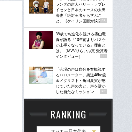
ランダの超人ハリー・ラブレ
イセンと日本のエースの太田
海也「絶対王者から学ぶこ
と」《ケイリン国際対談②》
PR
38歳でも進化を続ける篠山竜
青が語る「10年前よりバスケ
が上手くなっている」理由と
は。［MVVりらいぶ賞 受賞者
インタビュー］
PR
「会場の声は自分を客観視す
るバロメーター」柔道48kg級
金メダリスト・角田夏実が感
じていた声の力と、声を活か
した新たなミッション
PR
RANKING
サッカー日本代表