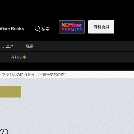
有料会員
検索
テニス
競馬
有料記事
とブラジルの勝敗を分けた“選手交代の差”
の