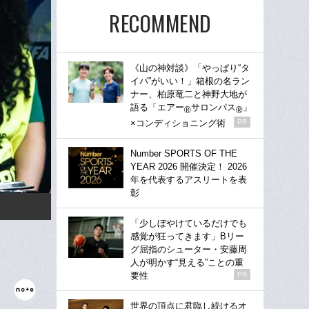
RECOMMEND
《山の神対談》「やっぱり“タ
イパ”がいい！」箱根の名ラン
ナー、柏原竜二と神野大地が
語る「エアー
サロンパス
」
®
®
×コンディショニング術
PR
Number SPORTS OF THE
YEAR 2026 開催決定！ 2026
年を代表するアスリートを表
彰
「少しぼやけているだけでも
感覚が狂ってきます」Bリー
グ屈指のシューター・安藤周
人が明かす“見える”ことの重
要性
PR
世界の頂点に君臨し続けるオ