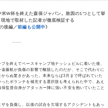
中米
W
杯を終えた森保ジャパン。敗因の
1
つとして挙
、現地で取材した記者が徹底検証する
の後編／
前編も公開中
》
プを終えてベースキャンプ地ナッシュビルに着いた後、
ン遠藤航が負傷の影響で離脱したのだが、そこで代わりに
なからぬ驚きがあった。本来ならば3月まで呼ばれていた
いったボランチを補充する選択肢も考えられた中で、あえ
森保監督自身がアタッカー陣に強い不安を抱いていたこと
ザを負傷し、以後の試合を欠場するアクシデントもあっ