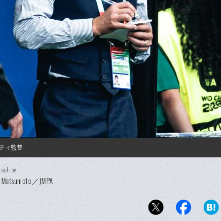
ティ監督
raph by
hi Matsumoto／JMPA