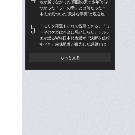
地が勝てなかった“四国の天才少年”がぶ
地が
つかった「プロの壁」とは何だった？
つ
本人が気づいた“意外な事実”と現在地
本人
「モリタ落選もそれで説明できる」「ミ
鎌
トマのケガは本当に悪い知らせ」トルシ
マ
エが語るW杯日本代表選考「決断を信頼
かっ
すべき」森保監督が優先した課題とは
人
もっと見る