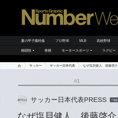
夏の甲子園特集
プロ野球
MLB
高校野球
格闘技
将棋
モータースポーツ
ラグビー
サッカー
サッカー日本代表
なぜ塩貝健人、後藤啓介
#1
サッカー日本代表PRESS
BAC
なぜ塩貝健人、後藤啓介