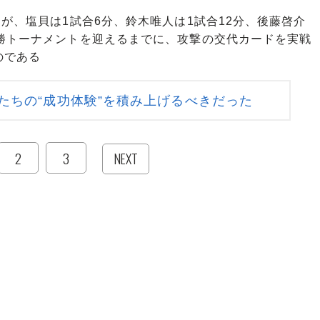
が、塩貝は1試合6分、鈴木唯人は1試合12分、後藤啓介
決勝トーナメントを迎えるまでに、攻撃の交代カードを実戦
のである
たちの“成功体験”を積み上げるべきだった
2
3
NEXT