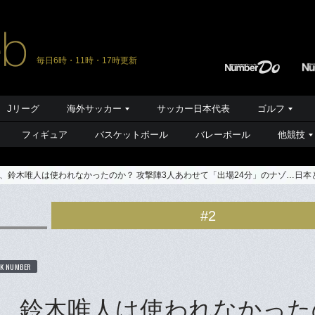
毎日6時・11時・17時更新
Jリーグ
海外サッカー
サッカー日本代表
ゴルフ
フィギュア
バスケットボール
バレーボール
他競技
、鈴木唯人は使われなかったのか？ 攻撃陣3人あわせて「出場24分」のナゾ…日本
#2
K NUMBER
、鈴木唯人は使われなかった