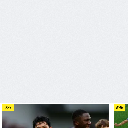
名作
名作