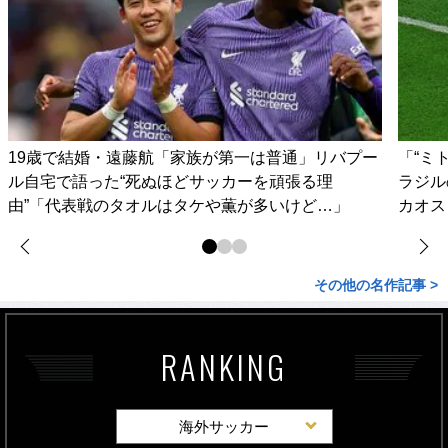
19歳で結婚・遠藤航「家族が第一は普通」リバプー
「“ミ
ル自宅で語った“死ぬほどサッカーを頑張る理
ラジル
由”「代表戦のタオルはタケや薫が多いけど…」
カオス
その他の名作記事 >
RANKING
海外サッカー