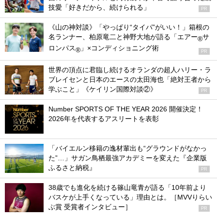
技愛「好きだから、続けられる」
PR
《山の神対談》「やっぱり“タイパ”がいい！」箱根の
名ランナー、柏原竜二と神野大地が語る「エアー
サ
®
ロンパス
」×コンディショニング術
®
PR
世界の頂点に君臨し続けるオランダの超人ハリー・ラ
ブレイセンと日本のエースの太田海也「絶対王者から
学ぶこと」《ケイリン国際対談②》
PR
Number SPORTS OF THE YEAR 2026 開催決定！
2026年を代表するアスリートを表彰
「バイエルン移籍の逸材輩出も“グラウンドがなかっ
た”…」サガン鳥栖最強アカデミーを変えた『企業版
ふるさと納税』
PR
38歳でも進化を続ける篠山竜青が語る「10年前より
バスケが上手くなっている」理由とは。［MVVりらい
ぶ賞 受賞者インタビュー］
PR