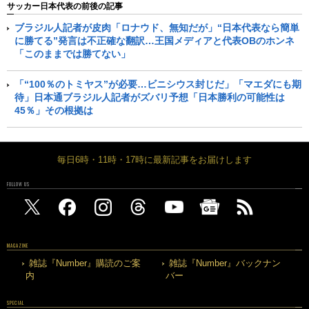
サッカー日本代表の前後の記事
ブラジル人記者が皮肉「ロナウド、無知だが」“日本代表なら簡単
に勝てる”発言は不正確な翻訳…王国メディアと代表OBのホンネ
「このままでは勝てない」
「“100％のトミヤス”が必要…ビニシウス封じだ」「マエダにも期
待」日本通ブラジル人記者がズバリ予想「日本勝利の可能性は
45％」その根拠は
毎日6時・11時・17時に最新記事をお届けします
FOLLOW US
MAGAZINE
雑誌『Number』購読のご案
雑誌『Number』バックナン
内
バー
SPECIAL