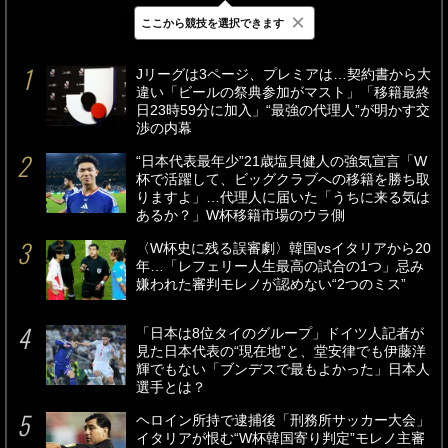
×
ここから競技を選択できます
最新
24時間
週間
Jリーグは3ページ、プレミアは…契約書から大
違い「ビールの祭典参加がマスト」「移籍最終
日23時59分に加入」“最強の代理人”が明かす交
渉の内幕
“日本代表最年少”21歳塩貝健人の強気宣言「W
杯で活躍して、ビッグクラブへの移籍を勝ち取
りますよ」…代理人に届いた「うちに来る気は
あるか？」W杯移籍市場のウラ側
〈W杯史に残る誤審劇〉韓国vsイタリアから20
年…「レフェリー人生最高の試合の1つ」忌み
嫌われた審判モレノが認めない“2つのミス”
「日本は8位タイのグループ」ドイツ人記者が
見た日本代表の“現在地”と、堂安律でも伊藤洋
輝でもない「ブンデスで最もよかった」日本人
選手とは？
ヘロイン所持で逮捕後「刑務所サッカー大会」
イタリアが恨む“W杯韓国寄り判定”モレノ主審