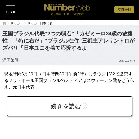
有料会員
毎日6時・11時・17時更新
サッカー
サッカー日本代表
王国ブラジル代表“2つの弱点”「カゼミーロ34歳の敏捷
性」「特に右だ」“ブラジル在住”三都主アレサンドロが
ズバリ「日本ユニを着て応援するよ」
沢田啓明
2026/06/29 11:51
現地時間6月29日（日本時間30日午前2時）にラウンド32で激突す
るフットボール王国ブラジルのメディアはスウェーデン戦をどう伝
え、元日本代表...
続きを読む