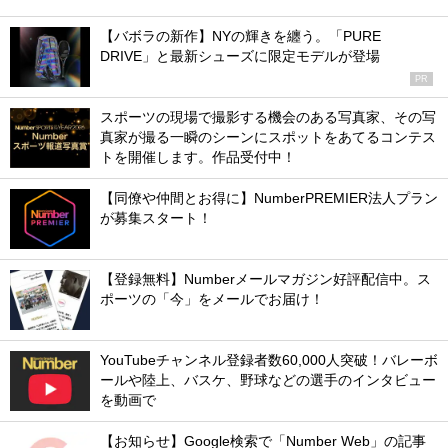
【バボラの新作】NYの輝きを纏う。「PURE
DRIVE」と最新シューズに限定モデルが登場
PR
スポーツの現場で撮影する機会のある写真家、その写
真家が撮る一瞬のシーンにスポットをあてるコンテス
トを開催します。作品受付中！
【同僚や仲間とお得に】NumberPREMIER法人プラン
が募集スタート！
【登録無料】Numberメールマガジン好評配信中。ス
ポーツの「今」をメールでお届け！
YouTubeチャンネル登録者数60,000人突破！バレーボ
ールや陸上、バスケ、野球などの選手のインタビュー
を動画で
【お知らせ】Google検索で「Number Web」の記事