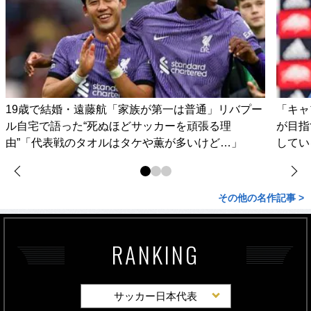
19歳で結婚・遠藤航「家族が第一は普通」リバプー
「キャ
ル自宅で語った“死ぬほどサッカーを頑張る理
が目指
由”「代表戦のタオルはタケや薫が多いけど…」
してい
その他の名作記事 >
RANKING
サッカー日本代表