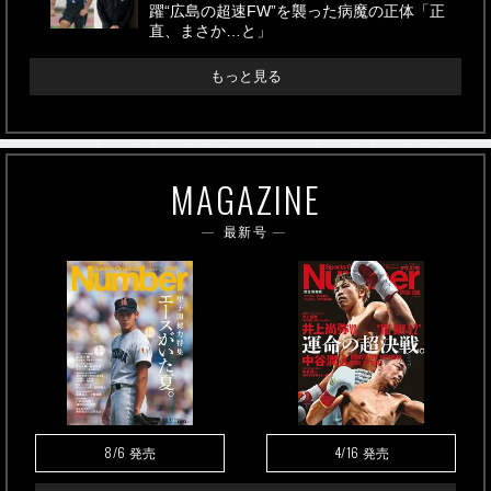
躍“広島の超速FW”を襲った病魔の正体「正
直、まさか…と」
もっと見る
MAGAZINE
最新号
8/6
4/16
発売
発売