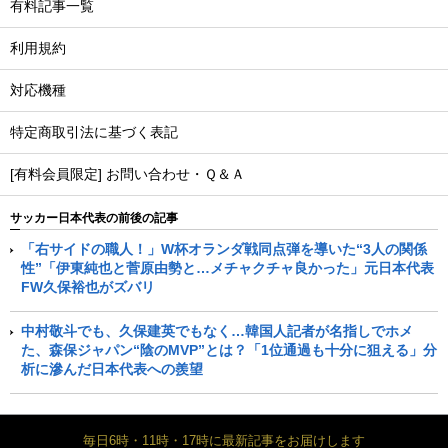
有料記事一覧
利用規約
対応機種
特定商取引法に基づく表記
[有料会員限定] お問い合わせ・Ｑ＆Ａ
サッカー日本代表の前後の記事
「右サイドの職人！」W杯オランダ戦同点弾を導いた“3人の関係
性”「伊東純也と菅原由勢と…メチャクチャ良かった」元日本代表
FW久保裕也がズバリ
中村敬斗でも、久保建英でもなく…韓国人記者が名指しでホメ
た、森保ジャパン“陰のMVP”とは？「1位通過も十分に狙える」分
析に滲んだ日本代表への羨望
毎日6時・11時・17時に最新記事をお届けします