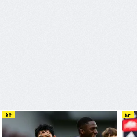
名作
名作