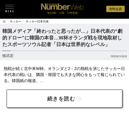
有料会員
毎日6時・11時・17時更新
サッカー
サッカー日本代表
韓国メディア「終わったと思ったが…」日本代表の“劇
的ドロー”に韓国の本音…W杯オランダ戦を現地取材し
たスポーツソウル記者「日本は世界的なレベル」
慎武宏
2026/06/18 06:00
熱戦が続く北中米W杯。オランダと2－2の熱戦を演じたサッカー日
本代表の戦いは、隣国・韓国でも大きな関心をもって報じられてい
る。韓国紙の報道、...
続きを読む