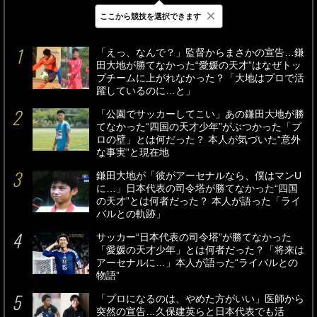
×
ここから競技を選択できます
最新
24時間
週間
「えっ、なんで？」監督からまさかの宣告…鎌
田大地が勝てなかった“愛媛の天才”はなぜトッ
プチームに上がれなかった？「大地はプロで活
躍しているのに…と」
「公園でサッカーしてこい」あの鎌田大地が勝
てなかった“四国の天才少年”がぶつかった「プ
ロの壁」とは何だった？ 本人が気づいた“意外
な事実”と現在地
鎌田大地が「彼がアーセナルなら、僕はマンU
に…」日本代表の司令塔が勝てなかった“四国
の天才”とは何者だった？ 本人が語った「ライ
バルとの軌跡」
サッカー“日本代表の司令塔”が勝てなかった
「愛媛の天才少年」とは何者だった？「将来は
アーセナルに…」本人が語った“ライバルとの
物語”
「プロになるのは、やめた方がいい」医師から
突然の宣告…久保建英らと日本代表でも活