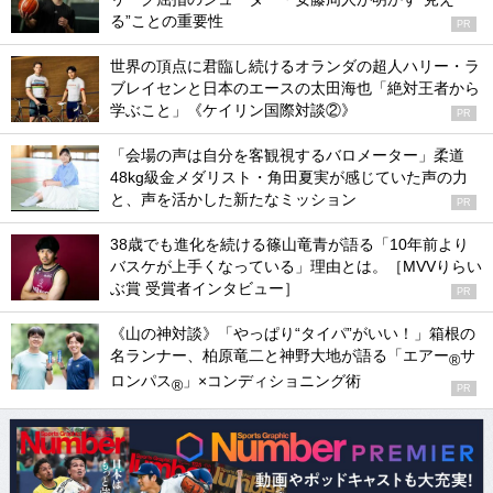
る”ことの重要性
PR
世界の頂点に君臨し続けるオランダの超人ハリー・ラ
ブレイセンと日本のエースの太田海也「絶対王者から
学ぶこと」《ケイリン国際対談②》
PR
「会場の声は自分を客観視するバロメーター」柔道
48kg級金メダリスト・角田夏実が感じていた声の力
と、声を活かした新たなミッション
PR
38歳でも進化を続ける篠山竜青が語る「10年前より
バスケが上手くなっている」理由とは。［MVVりらい
ぶ賞 受賞者インタビュー］
PR
《山の神対談》「やっぱり“タイパ”がいい！」箱根の
名ランナー、柏原竜二と神野大地が語る「エアー
サ
®
ロンパス
」×コンディショニング術
®
PR