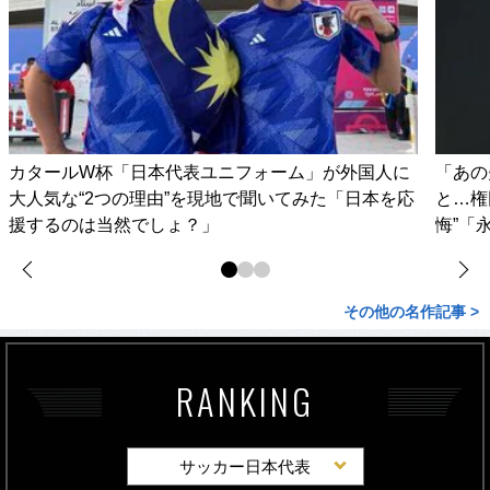
カタールW杯「日本代表ユニフォーム」が外国人に
「あの
大人気な“2つの理由”を現地で聞いてみた「日本を応
と…権
援するのは当然でしょ？」
悔”「
その他の名作記事 >
RANKING
サッカー日本代表