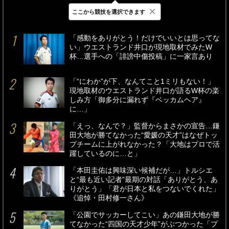
×
ここから競技を選択できます
最新
24時間
週間
「感動をありがとう！だけでいいとは思ってな
い」ウエストランド井口が現地取材でみたW
杯…選手への「誹謗中傷投稿」に一家言あり
「“にわか”が下、なんてこと1ミリもない！」
現地取材のウエストランド井口が語るW杯の楽
しみ方「御多分に漏れず『ベッカムヘア』
に…」
「えっ、なんで？」監督からまさかの宣告…鎌
田大地が勝てなかった“愛媛の天才”はなぜトッ
プチームに上がれなかった？「大地はプロで活
躍しているのに…と」
「本田圭佑は興味深い候補だが…」トルシエ
と“最も近い記者”最期の対話「ありがとう、あ
りがとう」「君が日本と私をつないでくれた」
《追悼・田村修一さん》
「公園でサッカーしてこい」あの鎌田大地が勝
てなかった“四国の天才少年”がぶつかった「プ