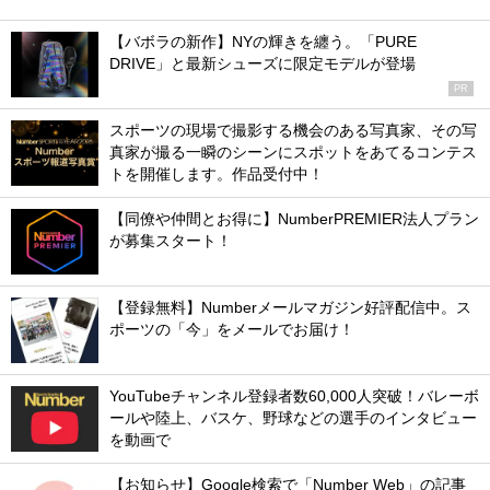
【バボラの新作】NYの輝きを纏う。「PURE
DRIVE」と最新シューズに限定モデルが登場
PR
スポーツの現場で撮影する機会のある写真家、その写
真家が撮る一瞬のシーンにスポットをあてるコンテス
トを開催します。作品受付中！
【同僚や仲間とお得に】NumberPREMIER法人プラン
が募集スタート！
【登録無料】Numberメールマガジン好評配信中。ス
ポーツの「今」をメールでお届け！
YouTubeチャンネル登録者数60,000人突破！バレーボ
ールや陸上、バスケ、野球などの選手のインタビュー
を動画で
【お知らせ】Google検索で「Number Web」の記事