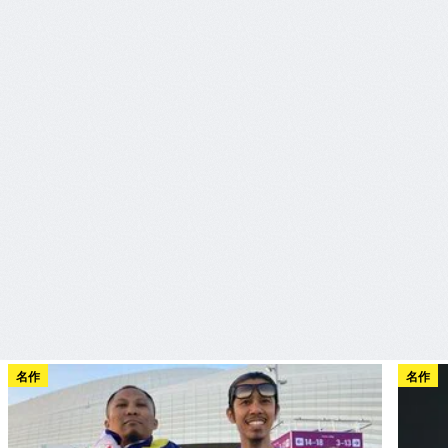
名作
名作