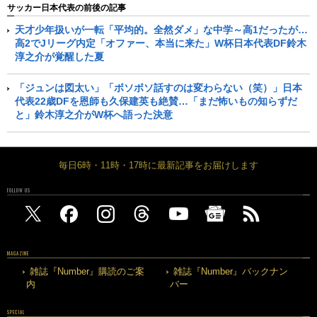
サッカー日本代表の前後の記事
天才少年扱いが一転「平均的。全然ダメ」な中学～高1だったが…
高2でJリーグ内定「オファー、本当に来た」W杯日本代表DF鈴木
淳之介が覚醒した夏
「ジュンは図太い」「ボソボソ話すのは変わらない（笑）」日本
代表22歳DFを恩師も久保建英も絶賛…「まだ怖いもの知らずだ
と」鈴木淳之介がW杯へ語った決意
毎日6時・11時・17時に最新記事をお届けします
FOLLOW US
MAGAZINE
雑誌『Number』購読のご案
雑誌『Number』バックナン
内
バー
SPECIAL