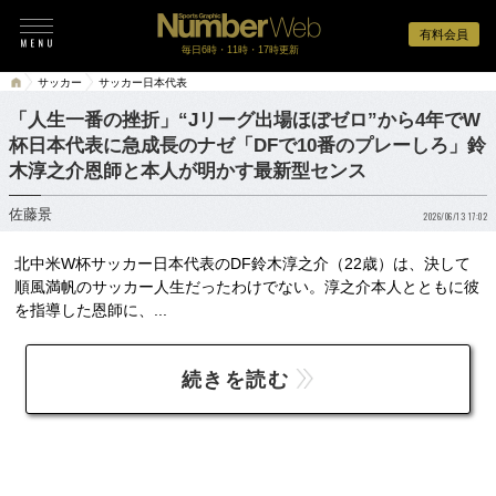
有料会員
毎日6時・11時・17時更新
サッカー
サッカー日本代表
「人生一番の挫折」“Jリーグ出場ほぼゼロ”から4年でW
杯日本代表に急成長のナゼ「DFで10番のプレーしろ」鈴
木淳之介恩師と本人が明かす最新型センス
佐藤景
2026/06/13 17:02
北中米W杯サッカー日本代表のDF鈴木淳之介（22歳）は、決して
順風満帆のサッカー人生だったわけでない。淳之介本人とともに彼
を指導した恩師に、...
続きを読む