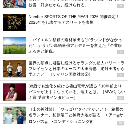
技愛「好きだから、続けられる」
PR
Number SPORTS OF THE YEAR 2026 開催決定！
2026年を代表するアスリートを表彰
「バイエルン移籍の逸材輩出も“グラウンドがなかっ
た”…」サガン鳥栖最強アカデミーを変えた『企業版
ふるさと納税』
PR
世界の頂点に君臨し続けるオランダの超人ハリー・ラ
ブレイセンと日本のエースの太田海也「絶対王者から
学ぶこと」《ケイリン国際対談②》
PR
38歳でも進化を続ける篠山竜青が語る「10年前より
バスケが上手くなっている」理由とは。［MVVりらい
ぶ賞 受賞者インタビュー］
PR
《山の神対談》「やっぱり“タイパ”がいい！」箱根の
名ランナー、柏原竜二と神野大地が語る「エアー
サ
®
ロンパス
」×コンディショニング術
®
PR