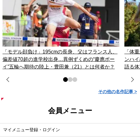
「モデル顔負け」195cmの長身、父はフランス人、
「体重
偏差値70超の進学校出身…異例ずくめの“慶應ボー
ンハイ
イ”五輪へ期待の陸上・豊田兼（21）とは何者か？
語る体
その他の名作記事 >
会員メニュー
マイメニュー登録・ログイン