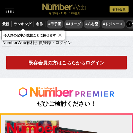
有料会員
毎日6時・11時・17時更新
最新
ランキング
名作
#甲子園
#Jリーグ
#八村塁
#ドジャース
#
〉
×
NumberWeb有料会員登録・ログイン
今人気の記事が競技ごとに探せます
NumberWeb有料会員登録・ログイン
既存会員の方はこちらからログイン
ぜひご検討ください！