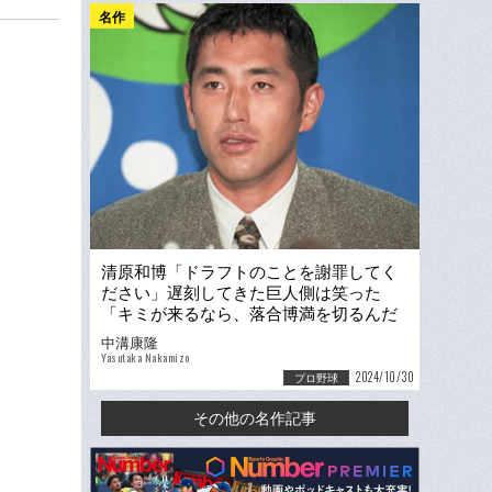
名作
清原和博「ドラフトのことを謝罪してく
ださい」遅刻してきた巨人側は笑った
「キミが来るなら、落合博満を切るんだ
よ」…FA移籍「落合vs清原」騒動
中溝康隆
Yasutaka Nakamizo
2024/10/30
プロ野球
その他の名作記事