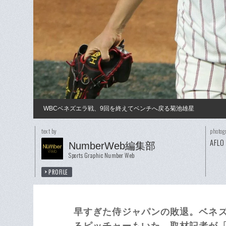
WBCベネズエラ戦、9回を終えてベンチへ戻る菊池雄星
text by
photog
AFLO
NumberWeb編集部
Sports Graphic Number Web
PROFILE
早すぎた侍ジャパンの敗退。ベネ
るピッチャーもいた。取材記者が