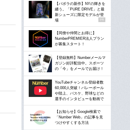
【バボラの新作】NYの輝きを
纏う。「PURE DRIVE」と最
新シューズに限定モデルが登
場
PR
【同僚や仲間とお得に】
NumberPREMIER法人プラン
が募集スタート！
【登録無料】Numberメールマ
ガジン好評配信中。スポーツ
の「今」をメールでお届け！
YouTubeチャンネル登録者数
60,000人突破！バレーボール
や陸上、バスケ、野球などの
選手のインタビューを動画で
【お知らせ】Google検索で
「Number Web」の記事を見
つけやすくする方法