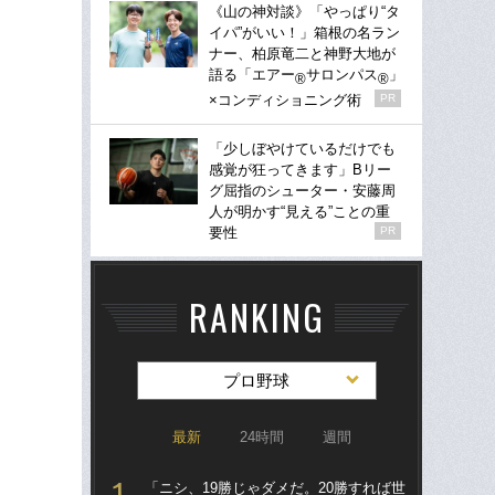
《山の神対談》「やっぱり“タ
イパ”がいい！」箱根の名ラン
ナー、柏原竜二と神野大地が
語る「エアー
サロンパス
」
®
®
×コンディショニング術
PR
「少しぼやけているだけでも
感覚が狂ってきます」Bリー
グ屈指のシューター・安藤周
人が明かす“見える”ことの重
要性
PR
RANKING
プロ野球
最新
24時間
週間
「ニシ、19勝じゃダメだ。20勝すれば世
「