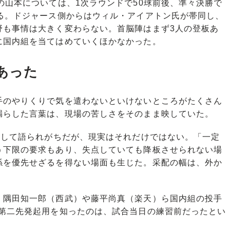
山本については、1次ラウンドで50球前後、準々決勝で
れる。ドジャース側からはウィル・アイアトン氏が帯同し、
野も事情は大きく変わらない。首脳陣はまず3人の登板あ
に国内組を当てはめていくほかなかった。
あった
手のやりくりで気を遣わないといけないところがたくさん
漏らした言葉は、現場の苦しさをそのまま映していた。
として語られがちだが、現実はそれだけではない。「一定
う下限の要求もあり、失点していても降板させられない場
係を優先せざるを得ない場面も生じた。采配の幅は、外か
隅田知一郎（西武）や藤平尚真（楽天）ら国内組の投手
の第二先発起用を知ったのは、試合当日の練習前だったとい