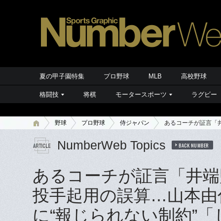
夏の甲子園特集
プロ野球
MLB
高校野球
格闘技
将棋
モータースポーツ
ラグビー
野球
プロ野球
侍ジャパン
あるコーチが証言「
NumberWeb Topics
BACK NUMBER
あるコーチが証言「井端
投手起用の誤算…山本由
に“報じられない制約”