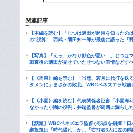
関連記事
【本編を読む】「じつは隅田が起用を知ったのは
の“誤算”…西武・隅田知一郎が最後に語った「
【写真】「えっ、かなり顔色が悪い…」じつは
戦直後の隅田が見せていたせつない表情などす
【《周東》編を読む】「当然、若月に代打を送る
タメンに」まさかの敗北、WBCベネズエラ戦前
【《小園》編を読む】代表関係者証言「小園海斗
なかった小園の役割…井端監督が周囲に漏らし
【話題】WBCベネズエラ監督が弱点を指摘「日
継投策は「時代遅れ」か…「右打者3人に左の隅