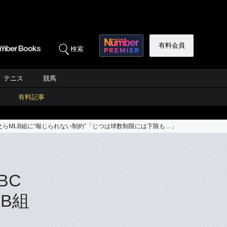
有料会員
検索
テニス
競馬
有料記事
らMLB組に“報じられない制約”「じつは球数制限には下限も…」
BC
B組
」