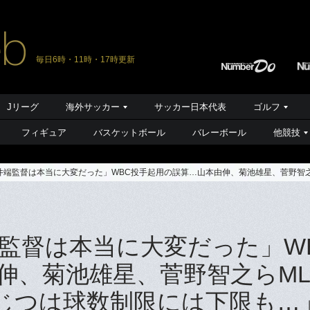
毎日6時・11時・17時更新
Jリーグ
海外サッカー
サッカー日本代表
ゴルフ
フィギュア
バスケットボール
バレーボール
他競技
井端監督は本当に大変だった」WBC投手起用の誤算…山本由伸、菊池雄星、菅野智之
監督は本当に大変だった」W
伸、菊池雄星、菅野智之らML
「じつは球数制限には下限も…