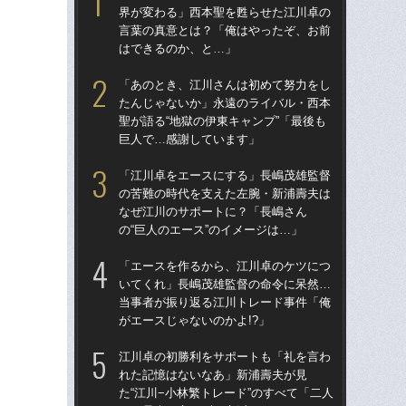
界が変わる」西本聖を甦らせた江川卓の
た
言葉の真意とは？「俺はやったぞ、お前
聖が
はできるのか、と…」
巨
「あのとき、江川さんは初めて努力をし
「
たんじゃないか」永遠のライバル・西本
た“
聖が語る“地獄の伊東キャンプ”「最後も
貞治
巨人で…感謝しています」
人生
「江川卓をエースにする」長嶋茂雄監督
「ニ
の苦難の時代を支えた左腕・新浦壽夫は
界
なぜ江川のサポートに？「長嶋さん
言
の“巨人のエース”のイメージは…」
は
「エースを作るから、江川卓のケツにつ
「
いてくれ」長嶋茂雄監督の命令に呆然…
任
当事者が振り返る江川トレード事件「俺
初の
がエースじゃないのかよ!?」
「
江川卓の初勝利をサポートも「礼を言わ
江
れた記憶はないなあ」新浦壽夫が見
れ
た“江川−小林繁トレード”のすべて「二人
た“