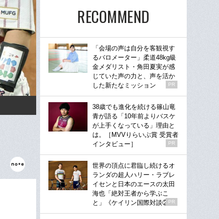
RECOMMEND
「会場の声は自分を客観視す
るバロメーター」柔道48kg級
金メダリスト・角田夏実が感
じていた声の力と、声を活か
した新たなミッション
PR
38歳でも進化を続ける篠山竜
青が語る「10年前よりバスケ
が上手くなっている」理由と
は。［MVVりらいぶ賞 受賞者
インタビュー］
PR
世界の頂点に君臨し続けるオ
ランダの超人ハリー・ラブレ
イセンと日本のエースの太田
海也「絶対王者から学ぶこ
と」《ケイリン国際対談②》
PR