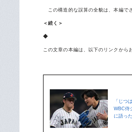
この構造的な誤算の全貌は、本編でさ
＜続く＞
◆
この文章の本編は、以下のリンクから
「じつ
WBC侍
に語っ