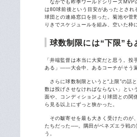
なかでも昨季ワールドシリーズMVPの
は80球前後という目安があったとさ
球団との連絡窓口を担った。菊池や菅
りきでスケジュールを組み、空いた枠
球数制限には“下限”も
「井端監督は本当に大変だと思う。投
ある」――大会中、あるコーチがそう
さらに球数制限というと“上限”の話
数は投げさせなければならない」とい
面や、コンディションより球団との関
ら見る以上にずっと狭かった。
その皺寄せを最も大きく受けたのが、
たちだった──。隅田がベネズエラ戦
う。