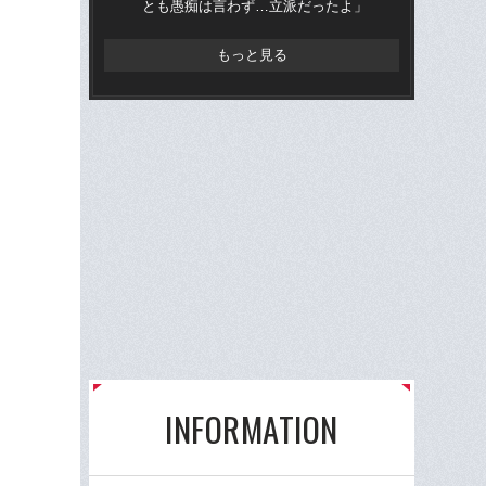
とも愚痴は言わず…立派だったよ」
と
もっと見る
INFORMATION