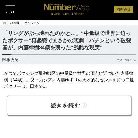
有料会員
毎日6時・11時・17時更新
格闘技
ボクシング
「リングがぶっ壊れたのかと…」“中量級で世界に迫っ
たボクサー”再起戦でまさかの悲劇「バチンという破裂
音が」内藤律樹34歳を襲った“残酷な現実”
関根虎洸
2025/12/26 17:04
かつてボクシング最激戦区の中量級で世界の頂点に近づいた内藤律
樹（34歳）。父・カシアス内藤ゆずりの天才的なセンスを持つ二世
ボクサーは、日本で...
続きを読む