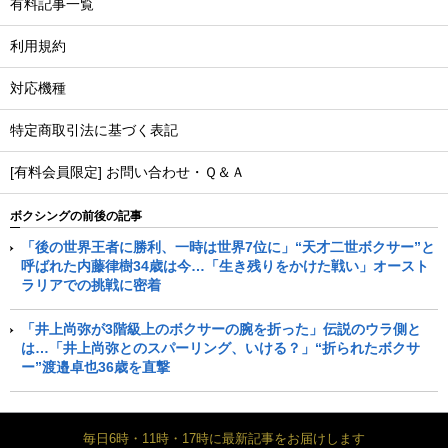
有料記事一覧
利用規約
対応機種
特定商取引法に基づく表記
[有料会員限定] お問い合わせ・Ｑ＆Ａ
ボクシングの前後の記事
「後の世界王者に勝利、一時は世界7位に」“天才二世ボクサー”と
呼ばれた内藤律樹34歳は今…「生き残りをかけた戦い」オースト
ラリアでの挑戦に密着
「井上尚弥が3階級上のボクサーの腕を折った」伝説のウラ側と
は…「井上尚弥とのスパーリング、いける？」“折られたボクサ
ー”渡邉卓也36歳を直撃
毎日6時・11時・17時に最新記事をお届けします