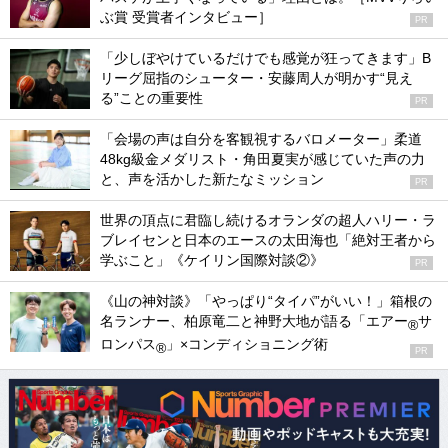
ぶ賞 受賞者インタビュー］
PR
「少しぼやけているだけでも感覚が狂ってきます」B
リーグ屈指のシューター・安藤周人が明かす“見え
る”ことの重要性
PR
「会場の声は自分を客観視するバロメーター」柔道
48kg級金メダリスト・角田夏実が感じていた声の力
と、声を活かした新たなミッション
PR
世界の頂点に君臨し続けるオランダの超人ハリー・ラ
ブレイセンと日本のエースの太田海也「絶対王者から
学ぶこと」《ケイリン国際対談②》
PR
《山の神対談》「やっぱり“タイパ”がいい！」箱根の
名ランナー、柏原竜二と神野大地が語る「エアー
サ
®
ロンパス
」×コンディショニング術
®
PR