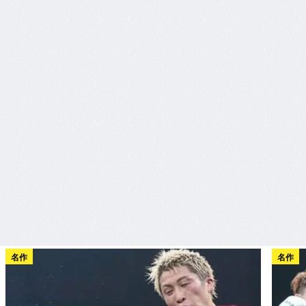
名作
名作