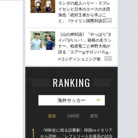
ランダの超人ハリー・ラブレ
イセンと日本のエースの太田
海也「絶対王者から学ぶこ
と」《ケイリン国際対談②》
PR
《山の神対談》「やっぱり“タ
イパ”がいい！」箱根の名ラン
ナー、柏原竜二と神野大地が
語る「エアー
サロンパス
」
®
®
×コンディショニング術
PR
RANKING
海外サッカー
最新
24時間
週間
〈W杯史に残る誤審劇〉韓国vsイタリア
〈W
から20年…「レフェリー人生最高の試合
から