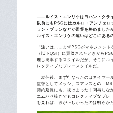
――ルイス・エンリケはヨハン・クラ
以前にもPSGにはカルロ・アンチェ
ラン・ブランなどが監督を務めました
ルイス・エンリケの違いはどこにある
「違いは……まずPSGがマネジメン
（以下QSI）に買収されたときからP
理し統率するスタイルだが、そこにル
レクティブなプレースタイルだ。
就任後、まず行なったのはネイマール
監督としてメッシ、スアレスとの「M
契約延長にも、彼はまったく関与しな
エムバペ抜きでもコレクティブなプレ
を見れば、彼が正しかったのは明らか