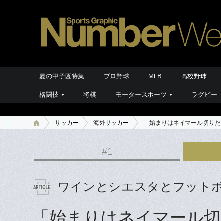
夏の甲子園特集
プロ野球
MLB
高校野球
格闘技
将棋
モータースポーツ
ラグビー
サッカー
海外サッカー
「始まりはネイマール切りだ
#1
ワインとシエスタとフット
「始まりはネイマール