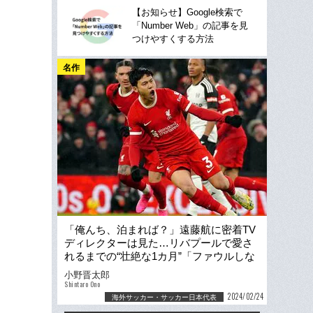
【お知らせ】Google検索で
「Number Web」の記事を見
つけやすくする方法
名作
「俺んち、泊まれば？」遠藤航に密着TV
ディレクターは見た…リバプールで愛さ
れるまでの“壮絶な1カ月”「ファウルしな
いとかあり得ない」
小野晋太郎
Shintaro Ono
2024/02/24
海外サッカー・サッカー日本代表