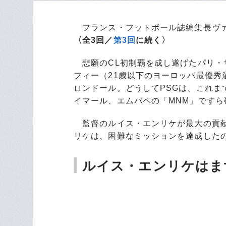
フランス・フットボール誌編集長ヴァ
〈全3回／
第3回
に続く〉
悲願のCL初制覇を成し遂げたパリ・
フィー（21歳以下のヨーロッパ最優
ロンドール。どうしてPSGは、これ
イマール、エムバペの「MNM」です
監督のルイス・エンリケが最大の貢献
リケは、困難なミッションを達成した
ルイス・エンリケはま