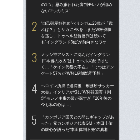
の1つ」忌み嫌われた審判モレノが認め
の
ない“2つのミス”
ない
“自己顕示欲強め”べリンガム23歳が「蹴
「
れば？」とサカにPKを…またW杯優勝
記者
を逃し、トゥヘル監督批判は続いて
律
も“イングランド3位”が前向きなワケ
も
メッシ神アシストに沈んだイングラン
W
ド“本当の敗因”はトゥヘル采配ではな
な
く…「ケイン代役の不在」「じつはアン
ス
ケート57％が“W杯16強敗退”予想」
い
た
ヘロイン所持で逮捕後「刑務所サッカー
大会」イタリアが恨む“W杯韓国寄り判
“ア
定”モレノ主審の業が深すぎ「20年後の
ダ
今も私の心は…」
度目
け
「カンボジア国民との間にギャップがあ
った」元カンボジア代表GM・本田圭佑
W
の腹心が語った“本田体制不発”の真相
た」
イ