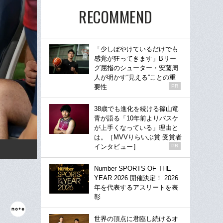
RECOMMEND
「少しぼやけているだけでも
感覚が狂ってきます」Bリー
グ屈指のシューター・安藤周
人が明かす“見える”ことの重
要性
PR
38歳でも進化を続ける篠山竜
青が語る「10年前よりバスケ
が上手くなっている」理由と
は。［MVVりらいぶ賞 受賞者
インタビュー］
PR
Number SPORTS OF THE
YEAR 2026 開催決定！ 2026
年を代表するアスリートを表
彰
世界の頂点に君臨し続けるオ