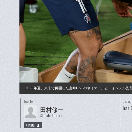
2023年夏、東京で再開した当時PSGのネイマールと、インテル
text by
photog
Jean 
田村修一
Shuichi Tamura
PROFILE