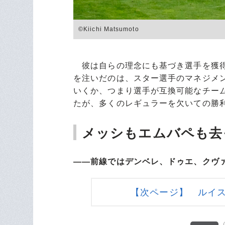
©Kiichi Matsumoto
彼は自らの理念にも基づき選手を獲得
を注いだのは、スター選手のマネジメ
いくか、つまり選手が互換可能なチーム
たが、多くのレギュラーを欠いての勝
メッシもエムバペも去
――前線ではデンベレ、ドゥエ、クヴ
【次ページ】 ルイ