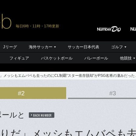
毎日6時・11時・17時更新
Jリーグ
海外サッカー
サッカー日本代表
ゴルフ
フィギュア
バスケットボール
バレーボール
他競技
」メッシもエムバペも去ったのにCL制覇“スター依存脱却”がPSG名将の凄みだっ
#2
#3
ボールと
BACK NUMBER
切りだ」メッシもエムバペも