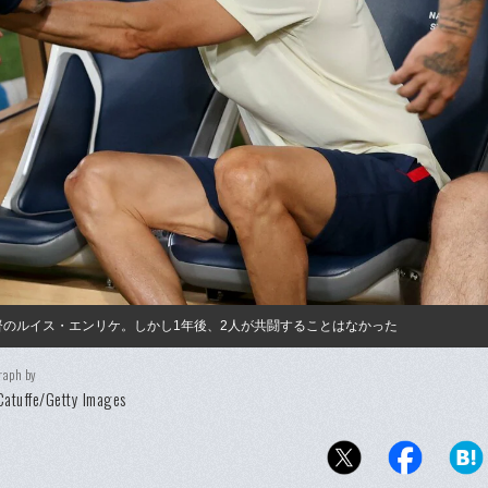
監督のルイス・エンリケ。しかし1年後、2人が共闘することはなかった
raph by
Catuffe/Getty Images