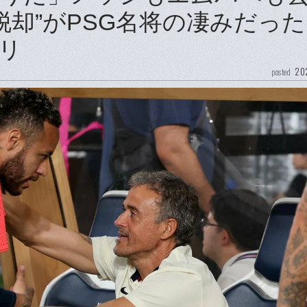
脱却”がPSG名将の凄みだっ
リ
202
posted