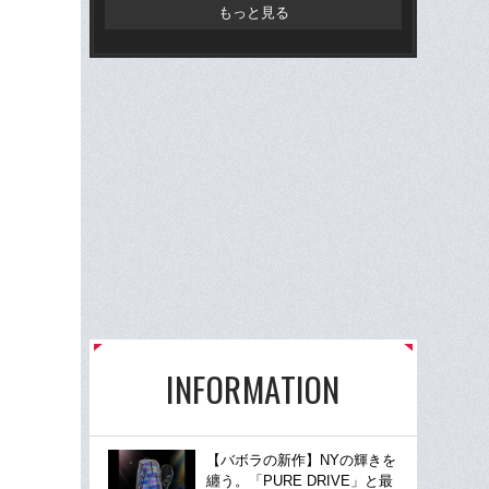
この
もっと見る
INFORMATION
【バボラの新作】NYの輝きを
纏う。「PURE DRIVE」と最