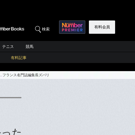
有料会員
検索
テニス
競馬
有料記事
た…フランス名門誌編集長ズバリ
去った