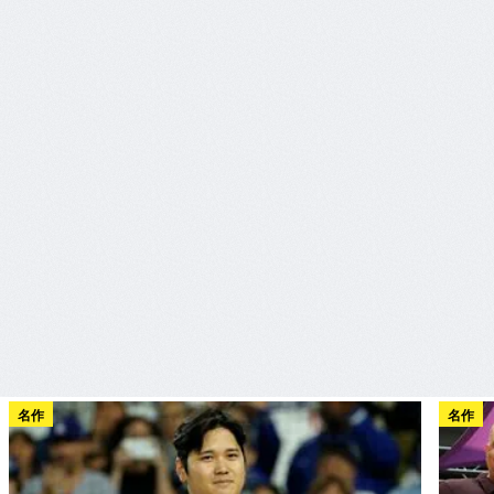
名作
名作