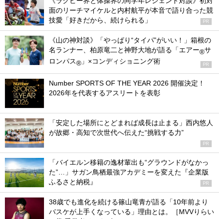
《ラグビー界と体操界の同学年レジェンド対談》初対
面のリーチマイケルと内村航平が本音で語り合った競
技愛「好きだから、続けられる」
PR
《山の神対談》「やっぱり“タイパ”がいい！」箱根の
名ランナー、柏原竜二と神野大地が語る「エアー
サ
®
ロンパス
」×コンディショニング術
®
PR
Number SPORTS OF THE YEAR 2026 開催決定！
2026年を代表するアスリートを表彰
「安定した場所にとどまれば成長は止まる」西内悠人
が故郷・高知で次世代へ伝えた“挑戦する力”
PR
「バイエルン移籍の逸材輩出も“グラウンドがなかっ
た”…」サガン鳥栖最強アカデミーを変えた『企業版
ふるさと納税』
PR
38歳でも進化を続ける篠山竜青が語る「10年前より
バスケが上手くなっている」理由とは。［MVVりらい