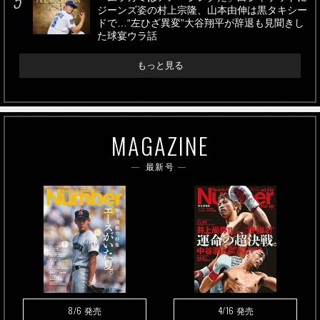
ジーンズ姿の村上宗隆、山本由伸は黒タキシー
ドで…“左ひざ異変”大谷翔平が辞退も見聞きし
た球宴ウラ話
もっと見る
MAGAZINE
最新号
8/6
4/16
発売
発売