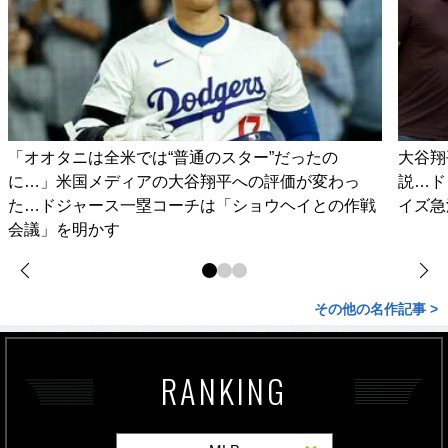
「オオタニは全米では“普通のスター”だったの
大谷翔
に…」米国メディアの大谷翔平への評価が変わっ
説…ド
た…ドジャース一塁コーチは「ショウヘイとの作戦
イズ急
会議」を明かす
その他の名作記事 >
RANKING