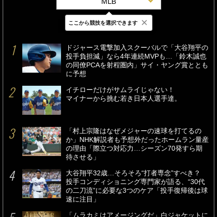
MLB
×
ここから競技を選択できます
最新
24時間
週間
ドジャース電撃加入スクーバルで「大谷翔平の
投手負担減」なら4年連続MVPも…「鈴木誠也
の同僚PCAを射程圏内」サイ・ヤング賞ととも
に予想
イチローだけがサムライじゃない！
マイナーから挑む若き日本人選手達。
「村上宗隆はなぜメジャーの速球を打てるの
か」NHK解説者も予想外だったホームラン量産
の理由「際立つ対応力…シーズン70発すら期
待させる」
大谷翔平32歳…そろそろ“打者専念”すべき？
投手コンディショニング専門家が語る、“30代
の二刀流”に必要な3つのケア「投手復帰後は球
速に注目」
「ムラカミはアメージングだ」白ジャケットに