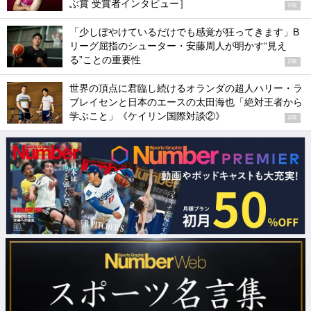
ぶ賞 受賞者インタビュー］
PR
「少しぼやけているだけでも感覚が狂ってきます」B
リーグ屈指のシューター・安藤周人が明かす“見え
る”ことの重要性
PR
世界の頂点に君臨し続けるオランダの超人ハリー・ラ
ブレイセンと日本のエースの太田海也「絶対王者から
学ぶこと」《ケイリン国際対談②》
PR