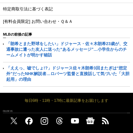
特定商取引法に基づく表記
[有料会員限定] お問い合わせ・Ｑ＆Ａ
MLBの前後の記事
「朗希とまた野球をしたい」ドジャース・佐々木朗希23歳が、交
通事故に遭った友人に送った“あるメッセージ”…小学生からのチ
ームメイトが明かす秘話
「ええっ、嘘でしょ!?」ドジャース佐々木朗希3回またぎは“想定
外”だったNHK解説者…ロバーツ監督と直接話して気づいた「大胆
起用」の理由
毎日6時・11時・17時に最新記事をお届けします
FOLLOW US