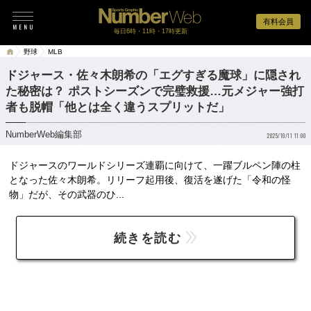
有料会員
毎日6時・11時・17時更新
野球
MLB
ドジャース・佐々木朗希の「エグすぎる魔球」に隠され
た秘密は？ ポストシーズンで完璧救援…元メジャー強打
者も脱帽「他とは全く違うスプリットだ」
NumberWeb編集部
2025/10/11 11:00
ドジャースのワールドシリーズ連覇に向けて、一躍ブルペン陣の柱
となった佐々木朗希。リリーフ起用後、復活を遂げた「令和の怪
物」だが、その武器のひ...
続きを読む