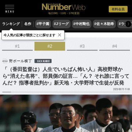
有料会員
毎日6時・11時・17時更新
ランキング
名作
#甲子園
#Jリーグ
#中村剛也
#佐々木朗希
#ラグ
〉
×
今人気の記事が競技ごとに探せます
野球
高校野球
#1
#2
#3
#4
野ボール横丁
BACK NUMBER
「（香田監督は）人生でいちばん怖い人」高校野球か
ら“消えた名将”、部員側の証言…「ん？ それ誰に言って
んだ？ 指導者批判か」新天地・大学野球で生徒が反発
2025/09/15 11:08