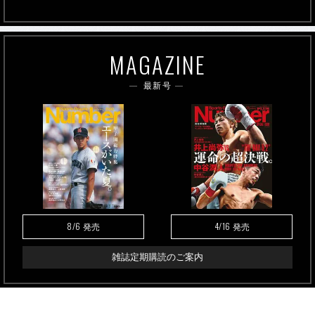
MAGAZINE
最新号
8/6
4/16
発売
発売
雑誌定期購読のご案内