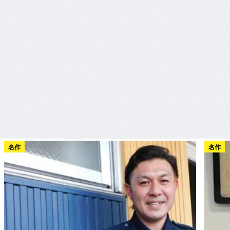
名作
名作