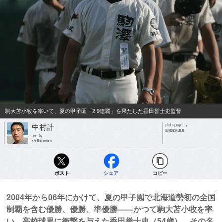
駒大苫小牧を率いて、夏の甲子園「2.9連覇」を果たした香田誉士史監督
photograph by
中村計
BUNGEISHUNJU
text by
Kei Nakamura
ポスト
シェア
コピー
2004年から06年にかけて、夏の甲子園で北海道勢初の全国
制覇を含む優勝、優勝、準優勝――かつて駒大苫小牧を率
い、高校球界に衝撃を与えた香田誉士史（54歳）。その名