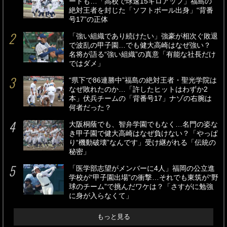
ートも…「高校で球速15キロアップ」福島の
絶対王者を封じた「ソフトボール出身」“背番
号17”の正体
「強い組織であり続けたい」強豪が相次ぐ敗退
で波乱の甲子園…でも健大高崎はなぜ強い？
名将が語る“強い組織”の真意「有能な社長だけ
ではダメ」
“県下で86連勝中”福島の絶対王者・聖光学院は
なぜ敗れたのか…「許したヒットはわずか2
本」伏兵チームの「背番号17」ナゾの右腕は
何者だった？
大阪桐蔭でも、智弁学園でもなく…名門の姿な
き甲子園で健大高崎はなぜ負けない？「やっぱ
り“機動破壊”なんです」受け継がれる「伝統の
秘密」
「医学部志望がメンバーに4人」福岡の公立進
学校が“甲子園出場”の衝撃…それでも東筑が“野
球のチーム”で挑んだワケは？「さすがに勉強
に身が入らなくて」
もっと見る