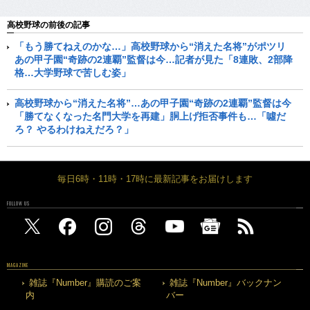
高校野球の前後の記事
「もう勝てねえのかな…」高校野球から“消えた名将”がポツリ
あの甲子園“奇跡の2連覇”監督は今…記者が見た「8連敗、2部降
格…大学野球で苦しむ姿」
高校野球から“消えた名将”…あの甲子園“奇跡の2連覇”監督は今
「勝てなくなった名門大学を再建」胴上げ拒否事件も…「噓だ
ろ？ やるわけねえだろ？」
毎日6時・11時・17時に最新記事をお届けします
FOLLOW US
MAGAZINE
雑誌『Number』購読のご案
雑誌『Number』バックナン
内
バー