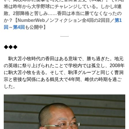
将は昨年から大学野球にチャレンジしている。しかし8連
敗、2部降格と苦しみ……香田は本当に勝てなくなったの
か？【NumberWebノンフィクション全4回の2回目／
第1
回
～
第4回
も公開中】
◆◆◆
駒大苫小牧時代の香田はある意味で、勝ち過ぎた。地元
の英雄に祭り上げられたことで学校内では孤立し、2008年
に駒大苫小牧を去る。そして、駒澤グループと同じく曹洞
宗と密接な関係にある鶴見大で4年間、雌伏の時期を過ご
した。