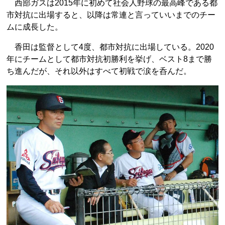
西部ガスは2015年に初めて社会人野球の最高峰である都
市対抗に出場すると、以降は常連と言っていいまでのチー
ムに成長した。
香田は監督として4度、都市対抗に出場している。2020
年にチームとして都市対抗初勝利を挙げ、ベスト8まで勝
ち進んだが、それ以外はすべて初戦で涙を呑んだ。