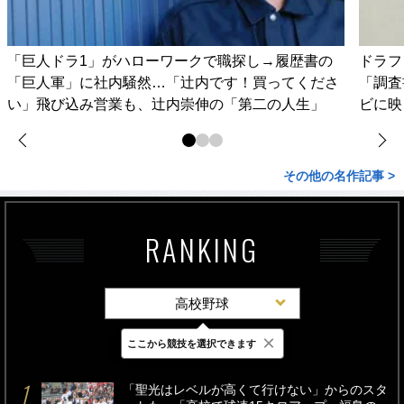
「巨人ドラ1」がハローワークで職探し→履歴書の
ドラフ
「巨人軍」に社内騒然…「辻内です！買ってくださ
「調査
い」飛び込み営業も、辻内崇伸の「第二の人生」
ビに映
その他の名作記事 >
RANKING
高校野球
×
ここから競技を選択できます
最新
24時間
週間
「聖光はレベルが高くて行けない」からのスタ