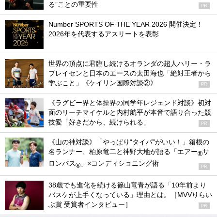
る”ことの重要性
PR
Number SPORTS OF THE YEAR 2026 開催決定！
2026年を代表するアスリートを表彰
世界の頂点に君臨し続けるオランダの超人ハリー・ラ
ブレイセンと日本のエースの太田海也「絶対王者から
学ぶこと」《ケイリン国際対談②》
PR
《ラグビー界と体操界の同学年レジェンド対談》初対
面のリーチマイケルと内村航平が本音で語り合った競
技愛「好きだから、続けられる」
PR
《山の神対談》「やっぱり“タイパ”がいい！」箱根の
名ランナー、柏原竜二と神野大地が語る「エアー
サ
®
ロンパス
」×コンディショニング術
®
PR
38歳でも進化を続ける篠山竜青が語る「10年前より
バスケが上手くなっている」理由とは。［MVVりらい
ぶ賞 受賞者インタビュー］
PR