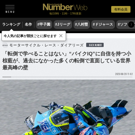
有料会員
毎日6時・11時・17時更新
ランキング
名作
#甲子園
#Jリーグ
#八村塁
#ドジャース
#ソフトバ
〉
×
今人気の記事が競技ごとに探せます
モータースポーツ
MotoGP
モーターサイクル・レース・ダイアリーズ
BACK NUMBER
「転倒で学べることはない」“バイクIQ”に自信を持つ小
椋藍が、過去になかった多くの転倒で直面している世界
最高峰の壁
2025/08/20 11:02