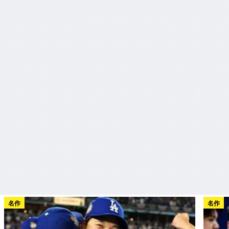
名作
名作