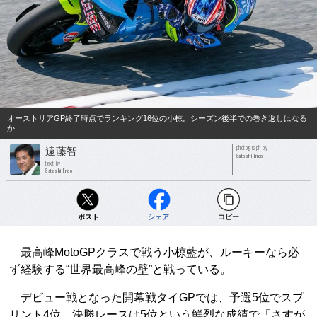
オーストリアGP終了時点でランキング16位の小椋。シーズン後半での巻き返しはなる
か
photograph by
遠藤智
Satoshi Endo
text by
Satoshi Endo
ポスト
シェア
コピー
最高峰MotoGPクラスで戦う小椋藍が、ルーキーなら必
ず経験する“世界最高峰の壁”と戦っている。
デビュー戦となった開幕戦タイGPでは、予選5位でスプ
リント4位、決勝レースは5位という鮮烈な成績で「さすが