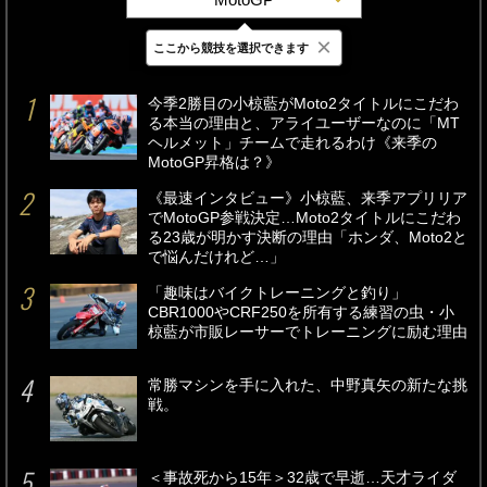
×
ここから競技を選択できます
最新
24時間
週間
今季2勝目の小椋藍がMoto2タイトルにこだわ
る本当の理由と、アライユーザーなのに「MT
ヘルメット」チームで走れるわけ《来季の
MotoGP昇格は？》
《最速インタビュー》小椋藍、来季アプリリア
でMotoGP参戦決定…Moto2タイトルにこだわ
る23歳が明かす決断の理由「ホンダ、Moto2と
で悩んだけれど…」
「趣味はバイクトレーニングと釣り」
CBR1000やCRF250を所有する練習の虫・小
椋藍が市販レーサーでトレーニングに励む理由
常勝マシンを手に入れた、中野真矢の新たな挑
戦。
＜事故死から15年＞32歳で早逝…天才ライダ