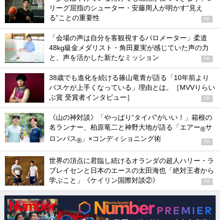
リーグ屈指のシューター・安藤周人が明かす“見え
る”ことの重要性
PR
「会場の声は自分を客観視するバロメーター」柔道
48kg級金メダリスト・角田夏実が感じていた声の力
と、声を活かした新たなミッション
PR
38歳でも進化を続ける篠山竜青が語る「10年前より
バスケが上手くなっている」理由とは。［MVVりらい
ぶ賞 受賞者インタビュー］
PR
《山の神対談》「やっぱり“タイパ”がいい！」箱根の
名ランナー、柏原竜二と神野大地が語る「エアー
サ
®
ロンパス
」×コンディショニング術
®
PR
世界の頂点に君臨し続けるオランダの超人ハリー・ラ
ブレイセンと日本のエースの太田海也「絶対王者から
学ぶこと」《ケイリン国際対談②》
PR