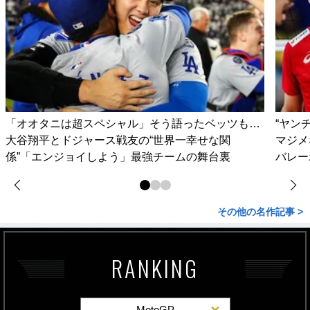
「オオタニは超スペシャル」そう語ったベッツも…
“ヤン
大谷翔平とドジャース戦友の“世界一幸せな関
マジメ
係”「エンジョイしよう」最強チームの舞台裏
バレー
その他の名作記事 >
RANKING
MotoGP