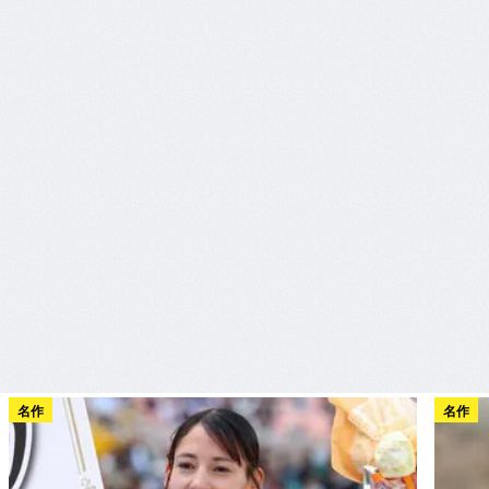
名作
名作