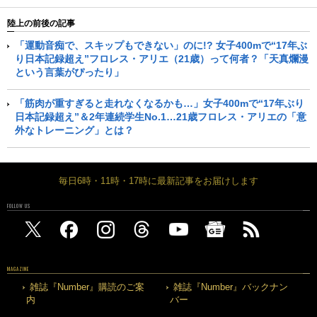
陸上の前後の記事
「運動音痴で、スキップもできない」のに!? 女子400mで“17年ぶ
り日本記録超え”フロレス・アリエ（21歳）って何者？「天真爛漫
という言葉がぴったり」
「筋肉が重すぎると走れなくなるかも…」女子400mで“17年ぶり
日本記録超え”＆2年連続学生No.1…21歳フロレス・アリエの「意
外なトレーニング」とは？
毎日6時・11時・17時に最新記事をお届けします
FOLLOW US
MAGAZINE
雑誌『Number』購読のご案
雑誌『Number』バックナン
内
バー