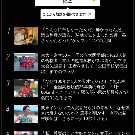
陸上
×
ここから競技を選択できます
最新
24時間
週間
「こんなに苦しかったんだ、痛かったんだ」
瀬古利彦が語る、34歳で世を去った長男・昴
さんがたどった“がんマラソン”の足跡
東大・京大30人、国公立大医学部にも20人超
の合格者…富山の超進学校がスポ薦なしで“県
大会31連覇中”王者を倒して「全国高校駅伝出
場」までのウラ話
「なぜ“100年に1人の天才”がわざわざ無名校
に？」全国高校駅伝26年前の奇跡…「1日
60km走ったことも」駅伝弱小県の新興校が“超
名門”になるまで
関東インカレで入賞者だらけの青学大、なぜ強
さは衰えないのか？ 選手が明かす「今季の箱
根駅伝は、さらに一人10秒上げる」
「私、希実のこと大好きなの」女王ハッサンが