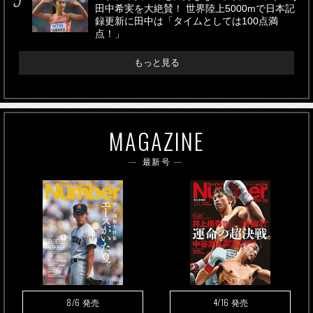
田中希実を大絶賛！ 世界陸上5000mで日本記
録更新に田中は「タイムとしては100点満
点！」
もっと見る
MAGAZINE
最新号
8/6
4/16
発売
発売