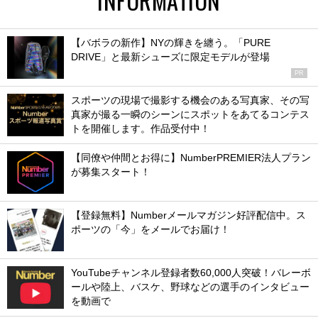
【バボラの新作】NYの輝きを纏う。「PURE
DRIVE」と最新シューズに限定モデルが登場
PR
スポーツの現場で撮影する機会のある写真家、その写
真家が撮る一瞬のシーンにスポットをあてるコンテス
トを開催します。作品受付中！
【同僚や仲間とお得に】NumberPREMIER法人プラン
が募集スタート！
【登録無料】Numberメールマガジン好評配信中。ス
ポーツの「今」をメールでお届け！
YouTubeチャンネル登録者数60,000人突破！バレーボ
ールや陸上、バスケ、野球などの選手のインタビュー
を動画で