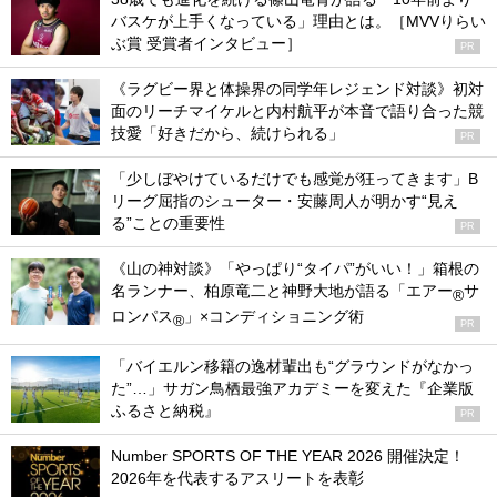
バスケが上手くなっている」理由とは。［MVVりらい
ぶ賞 受賞者インタビュー］
PR
《ラグビー界と体操界の同学年レジェンド対談》初対
面のリーチマイケルと内村航平が本音で語り合った競
技愛「好きだから、続けられる」
PR
「少しぼやけているだけでも感覚が狂ってきます」B
リーグ屈指のシューター・安藤周人が明かす“見え
る”ことの重要性
PR
《山の神対談》「やっぱり“タイパ”がいい！」箱根の
名ランナー、柏原竜二と神野大地が語る「エアー
サ
®
ロンパス
」×コンディショニング術
®
PR
「バイエルン移籍の逸材輩出も“グラウンドがなかっ
た”…」サガン鳥栖最強アカデミーを変えた『企業版
ふるさと納税』
PR
Number SPORTS OF THE YEAR 2026 開催決定！
2026年を代表するアスリートを表彰