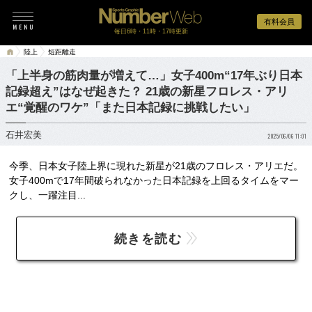
有料会員
毎日6時・11時・17時更新
陸上
短距離走
「上半身の筋肉量が増えて…」女子400m“17年ぶり日本
記録超え”はなぜ起きた？ 21歳の新星フロレス・アリ
エ“覚醒のワケ”「また日本記録に挑戦したい」
石井宏美
2025/06/06 11:01
今季、日本女子陸上界に現れた新星が21歳のフロレス・アリエだ。
女子400mで17年間破られなかった日本記録を上回るタイムをマー
クし、一躍注目...
続きを読む