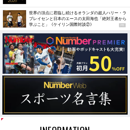
世界の頂点に君臨し続けるオランダの超人ハリー・ラ
ブレイセンと日本のエースの太田海也「絶対王者から
学ぶこと」《ケイリン国際対談②》
PR
INFORMATION