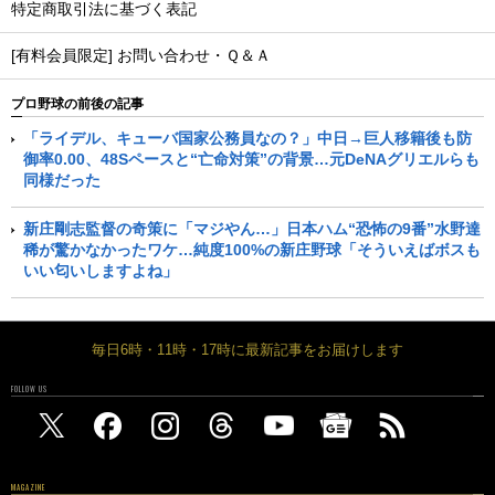
特定商取引法に基づく表記
[有料会員限定] お問い合わせ・Ｑ＆Ａ
プロ野球の前後の記事
「ライデル、キューバ国家公務員なの？」中日→巨人移籍後も防
御率0.00、48Sペースと“亡命対策”の背景…元DeNAグリエルらも
同様だった
新庄剛志監督の奇策に「マジやん…」日本ハム“恐怖の9番”水野達
稀が驚かなかったワケ…純度100%の新庄野球「そういえばボスも
いい匂いしますよね」
毎日6時・11時・17時に最新記事をお届けします
FOLLOW US
MAGAZINE