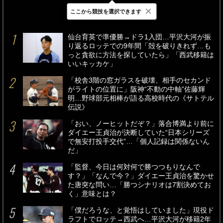
×
ここから競技を選択できます
最新
24時間
週間
仙台育英で準優勝→ドラ1入団…平沢大河が振
り返るロッテでの9年間「殻を破りきれず…も
っと貪欲に方法を探していたら」「西武移籍は
いいキッカケ」
「校舎3階の窓ガラスを破壊、相手のセカンド
がライトの位置に」阪神“不動の中軸”佐藤輝
明…野球部元相棒が語る高校時代の《サトテル
伝説》
「おい、ノーヒットだぞ？」落合博満より前に
ダイエー王貞治が決断していた“日本シリーズ
で無安打投手交代”…「個人記録は関係ないん
だ」
「監督、今日は何対何で勝つつもりなんで
す？」「なんで今？」ダイエー王貞治を驚かせ
た唐突な問い…「勝つシナリオは7割決めてお
く」意味とは？
「僕だろうな、と覚悟はしていました」現役ド
ラフトでロッテ→西武へ…平沢大河が移籍2年