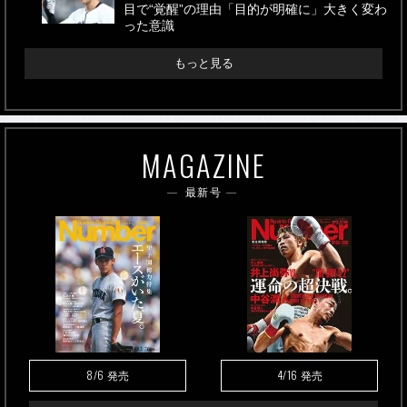
目で“覚醒”の理由「目的が明確に」大きく変わ
った意識
もっと見る
MAGAZINE
最新号
8/6
4/16
発売
発売