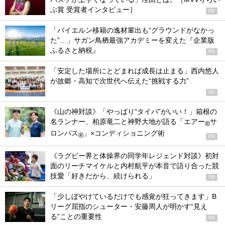
ぶ賞 受賞者インタビュー］
PR
「バイエルン移籍の逸材輩出も“グラウンドがなかっ
た”…」サガン鳥栖最強アカデミーを変えた『企業版
ふるさと納税』
PR
「安定した場所にとどまれば成長は止まる」西内悠人
が故郷・高知で次世代へ伝えた“挑戦する力”
PR
《山の神対談》「やっぱり“タイパ”がいい！」箱根の
名ランナー、柏原竜二と神野大地が語る「エアー
サ
®
ロンパス
」×コンディショニング術
®
PR
《ラグビー界と体操界の同学年レジェンド対談》初対
面のリーチマイケルと内村航平が本音で語り合った競
技愛「好きだから、続けられる」
PR
「少しぼやけているだけでも感覚が狂ってきます」B
リーグ屈指のシューター・安藤周人が明かす“見え
る”ことの重要性
PR