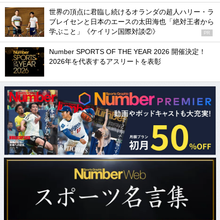
世界の頂点に君臨し続けるオランダの超人ハリー・ラ
ブレイセンと日本のエースの太田海也「絶対王者から
学ぶこと」《ケイリン国際対談②》
PR
Number SPORTS OF THE YEAR 2026 開催決定！
2026年を代表するアスリートを表彰