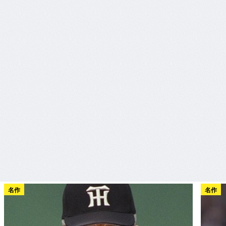
名作
名作