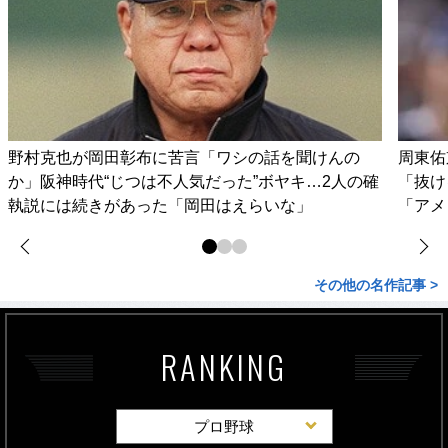
野村克也が岡田彰布に苦言「ワシの話を聞けんの
周東佑
か」阪神時代“じつは不人気だった”ボヤキ…2人の確
「抜け
執説には続きがあった「岡田はえらいな」
「アメ
その他の名作記事 >
RANKING
プロ野球