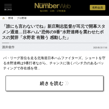
有料会員
毎日6時・11時・17時更新
野球
プロ野球
「誰にも言わないでね」新庄剛志監督が耳元で開幕スタ
メン通達…日本ハム“恐怖の9番”水野達稀を震わせたボ
スの賛辞「水野君 有難う 感動した」
酒井俊作
2025/05/20 17:00
パ・リーグ首位を走る北海道日本ハムファイターズ。ショートを守
る水野達稀は9番打者ながら、チャンスに強くパンチ力のあるバッ
ティングで存在感を増...
続きを読む