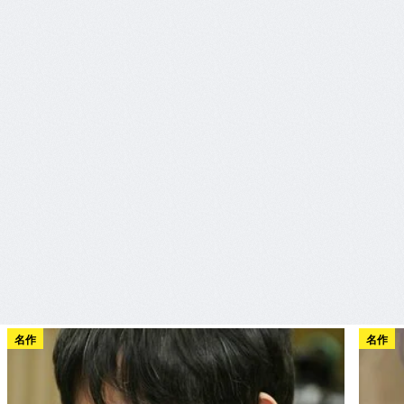
名作
名作