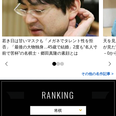
若き日は甘いマスクも「メガネでタレント性を拒
天を見
否」「最後の大物独身…45歳で結婚」2度も“名人寸
が見た
前で苦杯”の名棋士・郷田真隆の素顔とは
－0か
その他の名作記事 >
RANKING
将棋