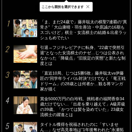
×
ここから競技を選択できます
最新
24時間
週間
「ま、まだ24歳で」藤井聡太の棋聖7連覇の“異
常さ”「大山康晴・羽生善治・中原誠の16期も
スゴいけど」棋士・女流棋士の結婚＆出産ラッ
シュもめでたい
引退→フジテレビアナに転身、“22歳で突然引
退”となった女流棋士のナゼ…じつは公表され
なかった「降級点」“旧規定の実態”と新たな制
度とは
「直近10局、じつは5勝5敗」藤井聡太vs伊藤
匠の“同学年ライバル対決”だけでなく「竜王戦
ドリーム」の28歳とは何者か…観る将マンガ
家が描く
賞金5000万円の白玲戦、挑戦者の福間香奈34
歳だけでない…「出産を乗り越えて」A級昇級
の39歳、「かつては髪を染めていた」23歳女
流棋士の躍進とは
タイトル獲得を祝福されたのに「すいませ
ん…」なぜ高見泰地は“1年後奪われた”永瀬拓