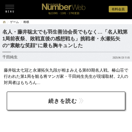
有料会員
毎日6時・11時・17時更新
ゲーム
将棋
名人・藤井聡太でも羽生善治会長でもなく…「名人戦第
1局前夜祭、敗戦直後の感想戦も」挑戦者・永瀬拓矢
の“素敵な笑顔”に最も胸キュンした
千田純生
2025/04/29 11:05
藤井聡太七冠と永瀬拓矢九段が相まみえる第83期名人戦。椿山荘で
行われた第1局を観る将マンガ家・千田純生先生が現場取材。2人の
対局者はもちろん...
続きを読む