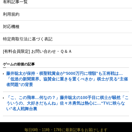
有料記事一覧
利用規約
対応機種
特定商取引法に基づく表記
[有料会員限定] お問い合わせ・Ｑ＆Ａ
ゲームの前後の記事
藤井聡太が保持・棋聖戦賞金が“5000万円に増額”も王将戦は…
「低迷の新聞業界。協賛金に重きを置くべきか」棋士が見る“主催
者問題”の背景
「こ、この飛車…何なの？」藤井聡太の100手目に棋士が騒然「こ
ういうの、大好きだもんね」佐々木勇気は熱心に…“TVに映らな
い”名人戦舞台裏
毎日6時・11時・17時に最新記事をお届けします