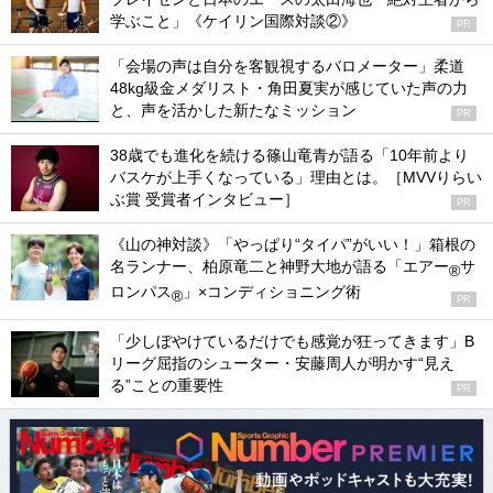
学ぶこと」《ケイリン国際対談②》
PR
「会場の声は自分を客観視するバロメーター」柔道
48kg級金メダリスト・角田夏実が感じていた声の力
と、声を活かした新たなミッション
PR
38歳でも進化を続ける篠山竜青が語る「10年前より
バスケが上手くなっている」理由とは。［MVVりらい
ぶ賞 受賞者インタビュー］
PR
《山の神対談》「やっぱり“タイパ”がいい！」箱根の
名ランナー、柏原竜二と神野大地が語る「エアー
サ
®
ロンパス
」×コンディショニング術
®
PR
「少しぼやけているだけでも感覚が狂ってきます」B
リーグ屈指のシューター・安藤周人が明かす“見え
る”ことの重要性
PR