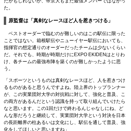
たかもしれないが、帝京大もまた最強メンバーではなかっ
た。
原監督は「真剣なレースほど人を惹きつける」
ベストオーダーで臨むのが難しいのはこの駅伝に限った
ことではない。箱根駅伝やニューイヤー駅伝においても、
指揮官の想定通りのオーダーだったチームは少ないくらい
だ。それでも、時期が時期だけにEXPO EKIDENはとりわ
け、各チームの最強布陣を築くのが難しかったように思
う。
「スポーツというものは真剣なレースほど、人を惹きつけ
るものがあると思うんですよね。陸上界のトップランナー
が、この実業団対大学の対抗戦に対して、強化と普及、こ
の両方があるんだという認識を持って取り組んでいけたら
なと思います。この1回だけで終わるんじゃなしにね、ど
んな形だろうと継続して、実業団対大学という対決を日本
の長距離界の柱あるいは文化にし、駅伝を通して普及、強
化をしてほしいと思いますね」