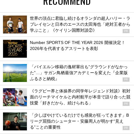
RECOMMEND
世界の頂点に君臨し続けるオランダの超人ハリー・ラ
ブレイセンと日本のエースの太田海也「絶対王者から
学ぶこと」《ケイリン国際対談②》
PR
Number SPORTS OF THE YEAR 2026 開催決定！
2026年を代表するアスリートを表彰
「バイエルン移籍の逸材輩出も“グラウンドがなかっ
た”…」サガン鳥栖最強アカデミーを変えた『企業版
ふるさと納税』
PR
《ラグビー界と体操界の同学年レジェンド対談》初対
面のリーチマイケルと内村航平が本音で語り合った競
技愛「好きだから、続けられる」
PR
「少しぼやけているだけでも感覚が狂ってきます」B
リーグ屈指のシューター・安藤周人が明かす“見え
る”ことの重要性
PR