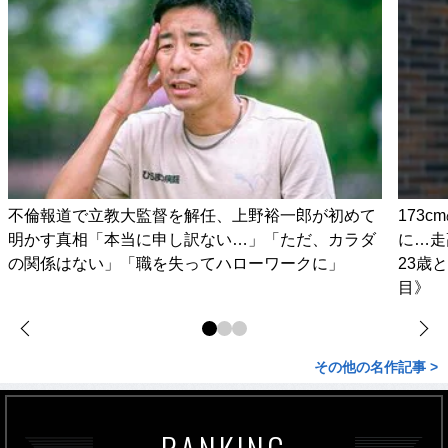
不倫報道で立教大監督を解任、上野裕一郎が初めて
173
明かす真相「本当に申し訳ない…」「ただ、カラダ
に…走
の関係はない」「職を失ってハローワークに」
23歳
目》
その他の名作記事 >