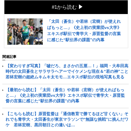
#1から読む
「太田（蒼生）や若林（宏樹）が使えれ
ばもっと…」《史上初の実業団vs大学》
エキスポ駅伝で青学大・原晋監督の言葉
に感じた“駅伝界の課題”の内幕
関連記事
【変わりすぎ写真】「嘘だろ、まさかの五厘…！」福岡・大牟田高
時代の太田蒼生とサラサラヘアーでイケメンな現在＆“若の神”こと
若林宏樹の超絶ムキムキ太モモ…エキスポ駅伝の現地写真も見る
【最初から読む】「太田（蒼生）や若林（宏樹）が使えればもっ
と…」《史上初の実業団vs大学》エキスポ駅伝で青学大・原晋監
督の言葉に感じた“駅伝界の課題”の内幕
【こちらも読む】原晋監督は「通信教育で勝てるほど甘くない」そ
れでも青学大・太田蒼生が東京マラソンで“無謀な挑戦”に挑んだワ
ケ 若林宏樹、黒田朝日との違いは…