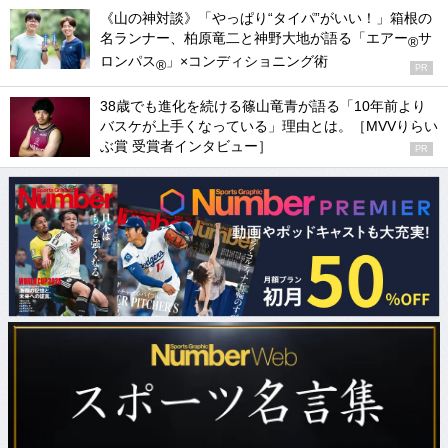
《山の神対談》「やっぱり“タイパ”がいい！」箱根の
名ランナー、柏原竜二と神野大地が語る「エアー
サ
®
ロンパス
」×コンディショニング術
®
PR
38歳でも進化を続ける篠山竜青が語る「10年前より
バスケが上手くなっている」理由とは。［MVVりらい
ぶ賞 受賞者インタビュー］
PR