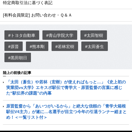
特定商取引法に基づく表記
[有料会員限定] お問い合わせ・Ｑ＆Ａ
#トヨタ自動車
#青山学院大学
#太田智樹
#原晋
#熊本剛
#若林宏樹
#太田蒼生
#黒田朝日
陸上の前後の記事
「太田（蒼生）や若林（宏樹）が使えればもっと…」《史上初の
実業団vs大学》エキスポ駅伝で青学大・原晋監督の言葉に感じ
た“駅伝界の課題”の内幕
原晋監督から「あいつがいるから」と絶大な信頼の「青学大箱根
駅伝V4主力」が遂に…名選手が目立つ今年の引退ランナー総まと
め！＜一覧リスト付＞