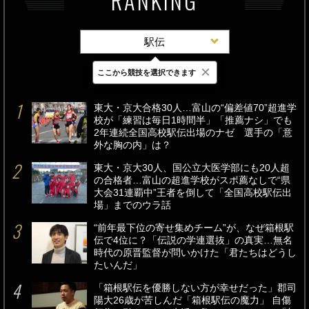
RANKING
駅伝
×
ここから競技を選択できます
最新
24時間
週間
東大・京大合格30人…富山の“偏差値70”超進学
校が「練習は毎日1時間半」「推薦ナシ」でも
2年連続全国高校駅伝出場のナゼ 選手の「意
外な胸の内」は？
東大・京大30人、国公立大医学部にも20人超
の合格者…富山の超進学校がスポ薦なしで“県
大会31連覇中”王者を倒して「全国高校駅伝出
場」までのウラ話
“前年最下位の寄せ集めチーム”が、なぜ箱根駅
伝で4位に？「伝説の学連選抜」の真実…無名
時代の原晋監督が問いかけた「君たちはどうし
たいんだ」
「箱根駅伝を優勝しない方が幸せだった」郡司
陽大26歳が苦しんだ「箱根駅伝の魔力」 自傷