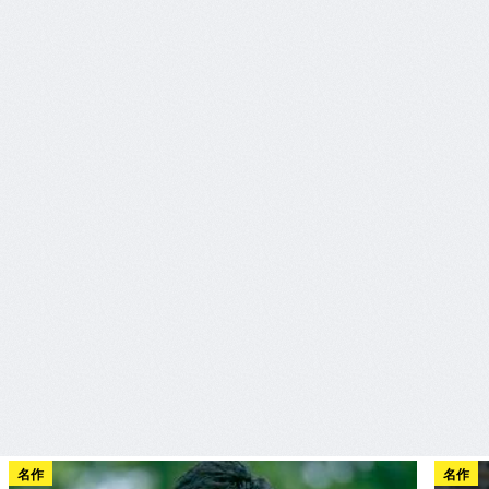
名作
名作