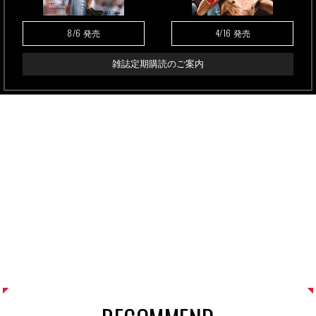
8/6
4/16
発売
発売
雑誌定期購読のご案内