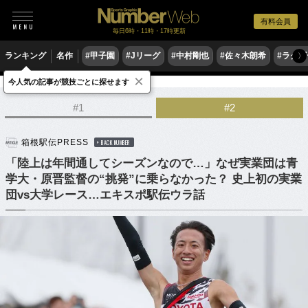
有料会員
毎日6時・11時・17時更新
ランキング
名作
#甲子園
#Jリーグ
#中村剛也
#佐々木朗希
#ラグ
〉
×
今人気の記事が競技ごとに探せます
陸上
駅伝
#1
#2
箱根駅伝PRESS
BACK NUMBER
「陸上は年間通してシーズンなので…」なぜ実業団は青
学大・原晋監督の“挑発”に乗らなかった？ 史上初の実業
団vs大学レース…エキスポ駅伝ウラ話