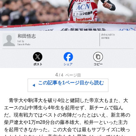
photograph by
和田悟志
JIJI PRESS
text by
Satoshi Wada
ポスト
シェア
コピー
4
/4
ページ目
この記事を1ページ目から読む
青学大や駒澤大を破り4位と健闘した帝京大もまた、大
エースの山中博生ら4年生を起用せず、新チームで臨ん
だ。現有戦力ではベストの布陣だったとはいえ、新主将の
柴戸遼太や1万m28分台の藤本雄大、松井一といった主力
を起用できなかった。この大会では最もサプライズに映っ