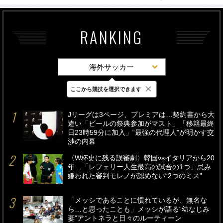
RANKING
海外サッカー
×
ここから競技を選択できます
最新
24時間
週間
Jリーグは3ページ、プレミアは…契約書から大
違い「ビールの祭典参加がマスト」「移籍最終
日23時59分に加入」“最強の代理人”が明かす交
渉の内幕
〈W杯史に残る誤審劇〉韓国vsイタリアから20
年…「レフェリー人生最高の試合の1つ」忌み
嫌われた審判モレノが認めない“2つのミス”
「メッシであることに慣れているが、無名な
ら…と思ったことも」メッシが語る“幼なじみ
妻”アントネラと日々のルーティーン