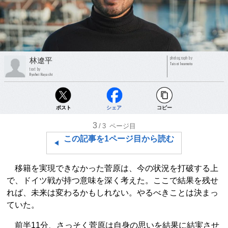
photograph by
林遼平
Taisei Iwamoto
text by
Ryohei Hayashi
ポスト
シェア
コピー
3
/3
ページ目
この記事を1ページ目から読む
移籍を実現できなかった菅原は、今の状況を打破する上
で、ドイツ戦が持つ意味を深く考えた。ここで結果を残せ
れば、未来は変わるかもしれない。やるべきことは決まっ
ていた。
前半11分、さっそく菅原は自身の思いを結果に結実させ