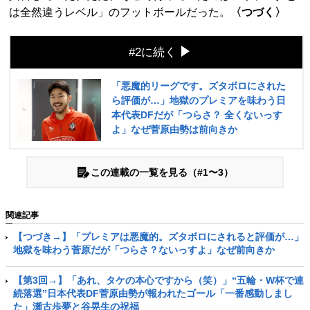
は全然違うレベル」のフットボールだった。
〈つづく〉
#2に続く
「悪魔的リーグです。ズタボロにされた
ら評価が…」地獄のプレミアを味わう日
本代表DFだが「つらさ？ 全くないっす
よ」なぜ菅原由勢は前向きか
この連載の一覧を見る（#1〜3）
関連記事
【つづき→】「プレミアは悪魔的。ズタボロにされると評価が…」
地獄を味わう菅原だが「つらさ？ないっすよ」なぜ前向きか
【第3回→】「あれ、タケの本心ですから（笑）」“五輪・W杯で連
続落選”日本代表DF菅原由勢が報われたゴール「一番感動しまし
た」瀬古歩夢と谷晃生の祝福