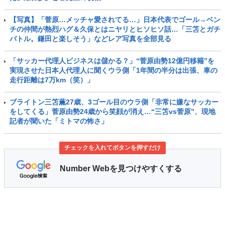
【写真】「菅原…メッチャ愛されてる…」日本代表でゴール→ベン
チの仲間が熱烈ハグ＆久保とはニヤリとヒソヒソ話…「三笘とガチ
バトル。鎌田と楽しそう」などレア写真を全部見る
「サッカー代理人ビジネスは儲かる？」“菅原由勢12億円移籍”を
実現させた日本人代理人に聞くウラ側「1年間の半分は出張、車の
走行距離は7万km（笑）」
ブライトン三笘薫27歳、3ゴール目のウラ側「非常に嫌なサッカー
をしてくる」菅原由勢24歳から笑顔が消え…“三笘vs菅原”、現地
記者が聞いた「ミトマの怖さ」
チェックを入れてボタンを押すだけ
Number Webを見つけやすくする