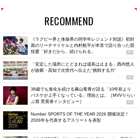
RECOMMEND
《ラグビー界と体操界の同学年レジェンド対談》初対
面のリーチマイケルと内村航平が本音で語り合った競
技愛「好きだから、続けられる」
PR
「安定した場所にとどまれば成長は止まる」西内悠人
が故郷・高知で次世代へ伝えた“挑戦する力”
PR
38歳でも進化を続ける篠山竜青が語る「10年前より
バスケが上手くなっている」理由とは。［MVVりらい
ぶ賞 受賞者インタビュー］
PR
Number SPORTS OF THE YEAR 2026 開催決定！
2026年を代表するアスリートを表彰