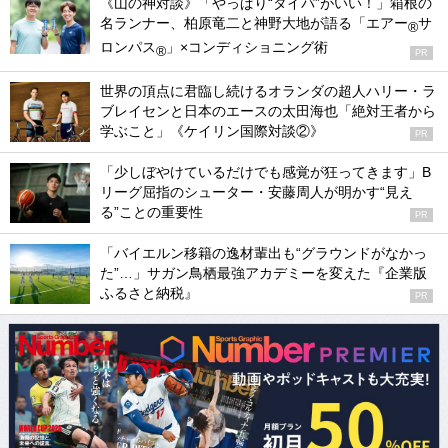
《山の神対談》「やっぱり“タイパ”がいい！」箱根の
名ランナー、柏原竜二と神野大地が語る「エアー
サ
®
ロンパス
」×コンディショニング術
®
PR
世界の頂点に君臨し続けるオランダの超人ハリー・ラ
ブレイセンと日本のエースの太田海也「絶対王者から
学ぶこと」《ケイリン国際対談②》
PR
「少しぼやけているだけでも感覚が狂ってきます」B
リーグ屈指のシューター・安藤周人が明かす“見え
る”ことの重要性
PR
「バイエルン移籍の逸材輩出も“グラウンドがなかっ
た”…」サガン鳥栖最強アカデミーを変えた『企業版
ふるさと納税』
PR