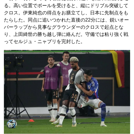
る。高い位置でボールを受けると、縦にドリブル突破して
クロス。伊東純也の得点をお膳立てし、日本に先制点をも
たらした。同点に追いつかれた直後の22分には、鋭いオー
バーラップから見事なグラウンダーのクロスで起点とな
り、上田綺世の勝ち越し弾に絡んだ。守備では粘り強く戦
ってセルジュ・ニャブリを完封した。