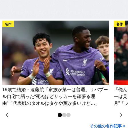
名作
名作
19歳で結婚・遠藤航「家族が第一は普通」リバプー
「俺ん
ル自宅で語った“死ぬほどサッカーを頑張る理
ーは見
由”「代表戦のタオルはタケや薫が多いけど…」
月”「
その他の名作記事 >