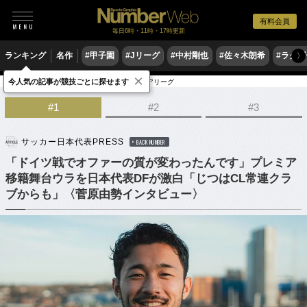
有料会員
毎日6時・11時・17時更新
ランキング
名作
#甲子園
#Jリーグ
#中村剛也
#佐々木朗希
#ラグ
〉
×
今人気の記事が競技ごとに探せます
サッカー
サッカー日本代表
プレミアリーグ
#1
#2
#3
サッカー日本代表PRESS
BACK NUMBER
「ドイツ戦でオファーの質が変わったんです」プレミア
移籍舞台ウラを日本代表DFが激白「じつはCL常連クラ
ブからも」〈菅原由勢インタビュー〉