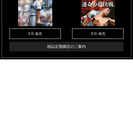
8/6
4/16
発売
発売
雑誌定期購読のご案内