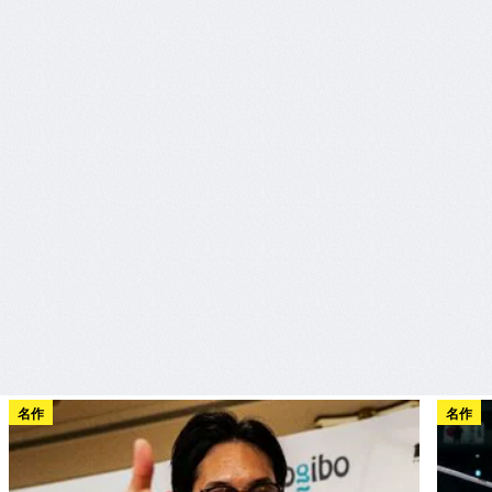
名作
名作