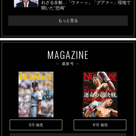
れざる全貌…「ウァ～ッ」「グアァ～」現地で
聞いた“悲鳴”
もっと見る
MAGAZINE
最新号
8/6
4/16
発売
発売