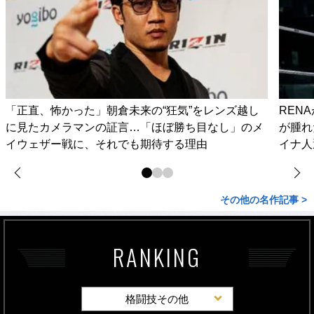
「正直、怖かった」朝倉未来の“狂気”をレンズ越し
REN
に見たカメラマンの証言…「ほぼ勝ち目なし」のメ
が腫れ
イウェザー戦に、それでも期待する理由
イナ人
その他の名作記事 >
RANKING
格闘技その他