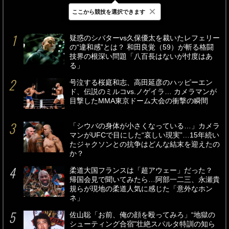
×
ここから競技を選択できます
最新
24時間
週間
疑惑のシバターvs久保優太を裁いたレフェリー
の“違和感”とは？ 和田良覚（59）が斬る格闘
技界の根深い問題「八百長はないが忖度はあ
る」
号泣する桜庭和志、高田延彦のハッピーエン
ド、伝説のミルコvs.ノゲイラ… カメラマンが
目撃したMMA東京ドーム大会の衝撃の瞬間
「シウバの身体が小さくなっている…」カメラ
マンがUFCで目にした“哀しい現実”…15年続い
たジャクソンとの抗争はどんな結末を迎えたの
か？
柔道大国フランスは「超アウェー」だった？
帰国会見で聞いてみたら…阿部一二三、永瀬貴
規らが現地の柔道人気に感じた「意外なホン
ネ」
佐山聡「お前、俺の顔を殴ってみろ」“地獄の
シューティング合宿”壮絶スパルタ特訓の知ら