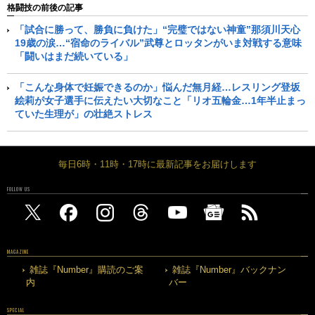
格闘技の前後の記事
「試合に勝って、勝負に負けた」“完璧ではない神童”那須川天心
19歳の涙…“宿命のライバル”武尊とロッタンがいま対戦する意味
「闘いはまだ続いている」
「こんな身体で妊娠できるのか」悩んだ無月経…レスリング登坂
絵莉が女子選手に伝えたい大切なこと「リオ五輪金…1年半止まっ
ていた生理が」の壮絶ストレス
毎日6時・11時・17時に最新記事をお届けします
FOLLOW US
MAGAZINE
雑誌『Number』購読のご案
雑誌『Number』バックナン
内
バー
SPECIAL