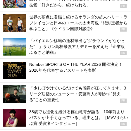
技愛「好きだから、続けられる」
PR
世界の頂点に君臨し続けるオランダの超人ハリー・ラ
ブレイセンと日本のエースの太田海也「絶対王者から
学ぶこと」《ケイリン国際対談②》
PR
「バイエルン移籍の逸材輩出も“グラウンドがなかっ
た”…」サガン鳥栖最強アカデミーを変えた『企業版
ふるさと納税』
PR
Number SPORTS OF THE YEAR 2026 開催決定！
2026年を代表するアスリートを表彰
「少しぼやけているだけでも感覚が狂ってきます」B
リーグ屈指のシューター・安藤周人が明かす“見え
る”ことの重要性
PR
38歳でも進化を続ける篠山竜青が語る「10年前より
バスケが上手くなっている」理由とは。［MVVりらい
ぶ賞 受賞者インタビュー］
PR