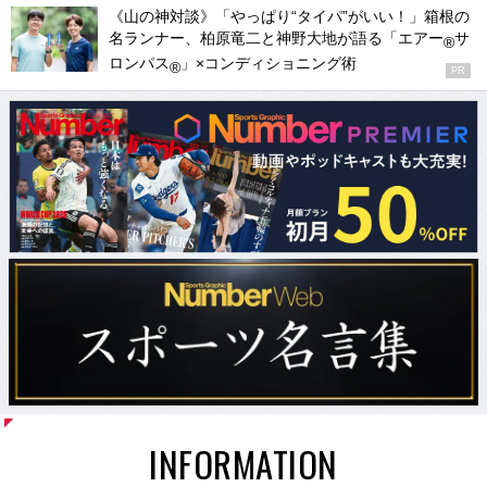
《山の神対談》「やっぱり“タイパ”がいい！」箱根の
名ランナー、柏原竜二と神野大地が語る「エアー
サ
®
ロンパス
」×コンディショニング術
®
PR
INFORMATION