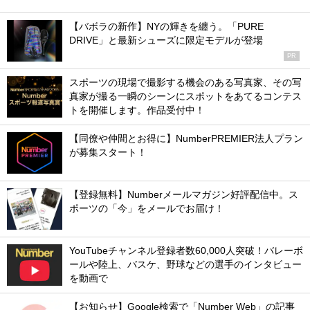
【バボラの新作】NYの輝きを纏う。「PURE
DRIVE」と最新シューズに限定モデルが登場
PR
スポーツの現場で撮影する機会のある写真家、その写
真家が撮る一瞬のシーンにスポットをあてるコンテス
トを開催します。作品受付中！
【同僚や仲間とお得に】NumberPREMIER法人プラン
が募集スタート！
【登録無料】Numberメールマガジン好評配信中。ス
ポーツの「今」をメールでお届け！
YouTubeチャンネル登録者数60,000人突破！バレーボ
ールや陸上、バスケ、野球などの選手のインタビュー
を動画で
【お知らせ】Google検索で「Number Web」の記事