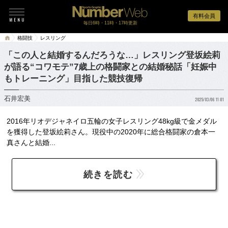
有料会員
毎日6時・11時・17時更新
格闘技
レスリング
「この人と結婚するんだろうな…」レスリング登坂絵莉
が語る“コワモテ”7歳上の格闘家との結婚秘話「妊娠中
もトレーニング」目指した競技復帰
石井宏美
2025/03/06 11:01
2016年リオデジャネイロ五輪の女子レスリング48kg級で金メダル
を獲得した登坂絵莉さん。現役中の2020年に総合格闘家の倉本一
真さんと結婚...
続きを読む