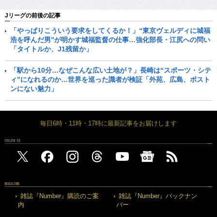
Jリーグの前後の記事
「やっぱりこういう要求をしてくるか！」“東京ヴェルディに城福
浩を呼んだ男”が明かす城福監督の仕事…強化部長・江尻への問い
「タイトルか、J1残留か」
「駅から10分…なぜこんな広い土地が？」長崎は“スポーツ・シテ
ィ”になれるのか…世界を巡った識者が検証「外苑、広島、ボスト
ンにない魅力」
毎日6時・11時・17時に最新記事をお届けします
FOLLOW US
MAGAZINE
雑誌『Number』購読のご案
雑誌『Number』バックナン
内
バー