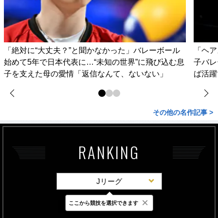
「絶対に“大丈夫？”と聞かなかった」バレーボール
「ヘア
始めて5年で日本代表に…“未知の世界”に飛び込む息
子バレ
子を支えた母の愛情「返信なんて、ないない」
ば活躍
その他の名作記事 >
RANKING
Jリーグ
×
ここから競技を選択できます
最新
24時間
週間