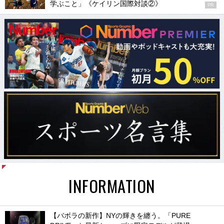
学ぶこと」《ケイリン国際対談②》
PR
INFORMATION
【バボラの新作】NYの輝きを纏う。「PURE