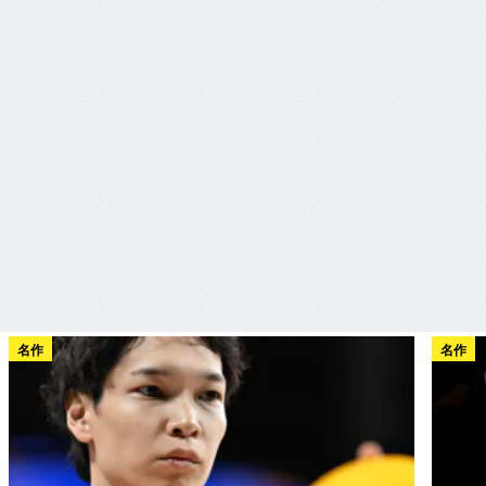
名作
名作