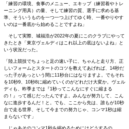
「練習の環境、食事のメニュー、エキップ（練習着やトレ
ーニング用具）の量、そして練習の質、選手に求める基
準、そういうものを一つ一つ上げてゆく時、一番やりやす
いのは一番底から始めることですよね」
そして実際、城福浩が2022年の夏にこのクラブにやって
きたとき「東京ヴェルディはこれ以上の底はないよね」と
いう状況だった。
「陸上競技でちょっと足の速い子に、ちゃんと走り方、正
しいフォームとスタートのコツを教えてあげれば、14秒だ
った子があっという間に11秒台にはなりますよ。でもそれ
を10秒9、10秒8に縮めていくのがどれだけ大変か。ヴェル
ディも、昨季までは『1秒ってこんなにすぐに縮まる
の！』って感じだったんですよ。みんなが努力して、こん
なに進歩するんだ！と。でも、ここから先は、誰もが10秒
台で走る世界、そして今までの努力じゃ、コンマ1秒は縮
まらないです」
じゃあそのコンマ1秒を縮めるためにはどうするの