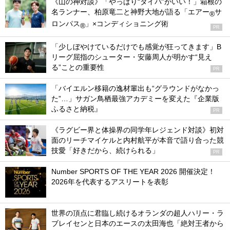
《山の神対談》「やっぱり“タイパ”がいい！」箱根の
名ランナー、柏原竜二と神野大地が語る「エアー
サ
®
ロンパス
」×コンディショニング術
®
PR
「少しぼやけているだけでも感覚が狂ってきます」B
リーグ屈指のシューター・安藤周人が明かす“見え
る”ことの重要性
PR
「バイエルン移籍の逸材輩出も“グラウンドがなかっ
た”…」サガン鳥栖最強アカデミーを変えた『企業版
ふるさと納税』
PR
《ラグビー界と体操界の同学年レジェンド対談》初対
面のリーチマイケルと内村航平が本音で語り合った競
技愛「好きだから、続けられる」
PR
Number SPORTS OF THE YEAR 2026 開催決定！
2026年を代表するアスリートを表彰
世界の頂点に君臨し続けるオランダの超人ハリー・ラ
ブレイセンと日本のエースの太田海也「絶対王者から