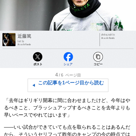
photograph by
近藤篤
Atsushi Kondo
text by
Atsushi Kondo
ポスト
シェア
コピー
4
/6
ページ目
この記事を1ページ目から読む
「去年はギリギリ開幕に間に合わせましたけど、今年はや
るべきこと、ブラッシュアップするべきことを去年よりも
早いペースでやれてはいます」
――いい試合ができていても点を取られることはあるんだ
から、そういうセリフって昨年のキャンプの今の時点では