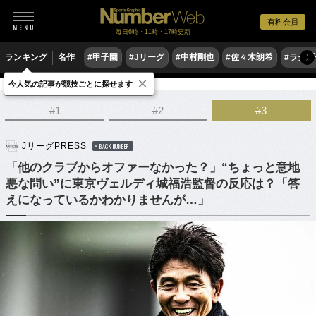
有料会員
毎日6時・11時・17時更新
ランキング
名作
#甲子園
#Jリーグ
#中村剛也
#佐々木朗希
#ラグ
〉
×
今人気の記事が競技ごとに探せます
サッカー
Jリーグ
#1
#2
#3
JリーグPRESS
BACK NUMBER
「他のクラブからオファーなかった？」“ちょっと意地
悪な問い”に東京ヴェルディ城福浩監督の反応は？「答
えになっているかわかりませんが…」