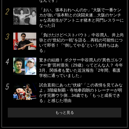
なんです」
「おい、張本おれへんのか」“大阪で一番ケン
カが強い”張本勲との決闘未遂…大阪のヤンチ
ャな高校生がアントニオ猪木と同門レスラーに
なった日
「負けたけどベストバウト」中谷潤人、井上尚
弥との“世紀の一戦”を語る…再戦の可能性につ
いて即答！「“倒してやる”という気持ちはあ
る」
驚きの結婚！ ボクサー中谷潤人の“異色ゴルフ
ァー妻”田村亜矢（29歳）ってどんな人？ 今年
3月、関係者も驚いた近況報告「2年間、看護
学校に通っていました」
試合直前にあった“伏線”「この表情を見てみな
よ」3階級制覇・寺地拳四朗のトレーナーが明
かす完勝ウラ側…34歳でも「もっと成長でき
る」と感じた理由
もっと見る