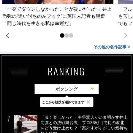
「一発でダウンしなかったことが災いだった」井上
「フル
尚弥の“追い討ちの左フック”に英国人記者も興奮
も苦し
「同じ時代を生きる私は幸運だ」
でもフ
その他の名作記事 >
RANKING
ボクシング
×
ここから競技を選択できます
最新
24時間
週間
「凄く楽しかった」中谷潤人がいま明かす井上
尚弥との決戦舞台裏…プロ33戦目で初の敗北
をどう受け止めた？「案外すがすがしい気持ち