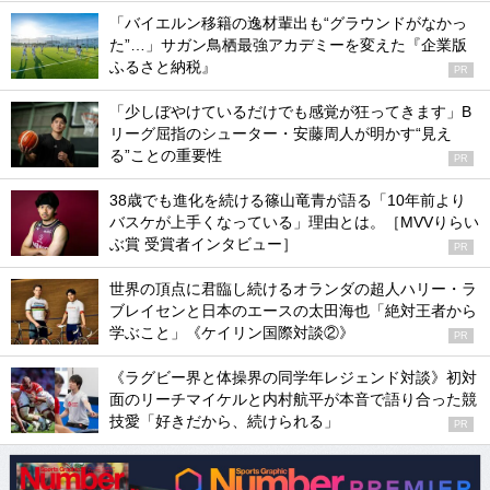
「バイエルン移籍の逸材輩出も“グラウンドがなかっ
た”…」サガン鳥栖最強アカデミーを変えた『企業版
ふるさと納税』
PR
「少しぼやけているだけでも感覚が狂ってきます」B
リーグ屈指のシューター・安藤周人が明かす“見え
る”ことの重要性
PR
38歳でも進化を続ける篠山竜青が語る「10年前より
バスケが上手くなっている」理由とは。［MVVりらい
ぶ賞 受賞者インタビュー］
PR
世界の頂点に君臨し続けるオランダの超人ハリー・ラ
ブレイセンと日本のエースの太田海也「絶対王者から
学ぶこと」《ケイリン国際対談②》
PR
《ラグビー界と体操界の同学年レジェンド対談》初対
面のリーチマイケルと内村航平が本音で語り合った競
技愛「好きだから、続けられる」
PR