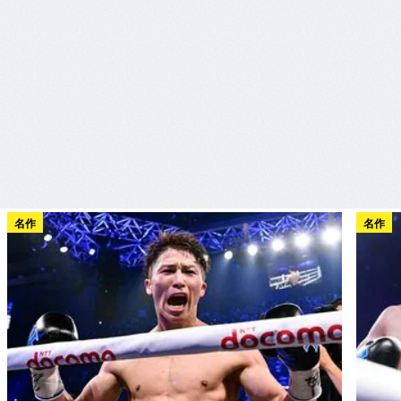
名作
名作