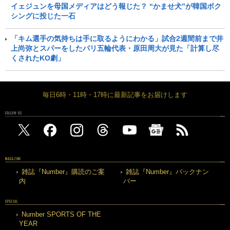
イェジュンを母国メディアはどう報じた？ “かませ犬”が韓国ボク
シングに投じた一石
「キム選手の気持ちは手に取るようにわかる」試合2週間前まで井
上尚弥とスパーをしたパリ五輪代表・原田周大が見た「計算し尽
くされたKO劇」
毎日6時・11時・17時に最新記事をお届けします
FOLLOW US
MAGAZINE
雑誌『Number』購読のご案
雑誌『Number』バックナン
内
バー
SPECIAL
Number SPORTS OF THE
YEAR