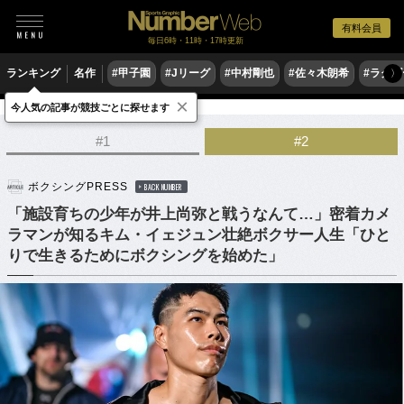
有料会員
毎日6時・11時・17時更新
ランキング
名作
#甲子園
#Jリーグ
#中村剛也
#佐々木朗希
#ラグ
〉
×
今人気の記事が競技ごとに探せます
格闘技
ボクシング
#1
#2
ボクシングPRESS
BACK NUMBER
「施設育ちの少年が井上尚弥と戦うなんて…」密着カメ
ラマンが知るキム・イェジュン壮絶ボクサー人生「ひと
りで生きるためにボクシングを始めた」