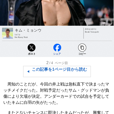
photograph by
キム・ミョンウ
Hiroaki Yamaguchi
text by
Kim Myung Wook
ポスト
シェア
コピー
2
/4
ページ目
この記事を1ページ目から読む
周知のことだが、今回の井上戦は急転直下で決まったマ
ッチメイクだった。対戦予定だったサム・グッドマンが負
傷により欠場が決定。アンダーカードでの試合を予定して
いたキムに白羽の矢がたった。
またとないチャンスに即決したキムだったが、興奮して