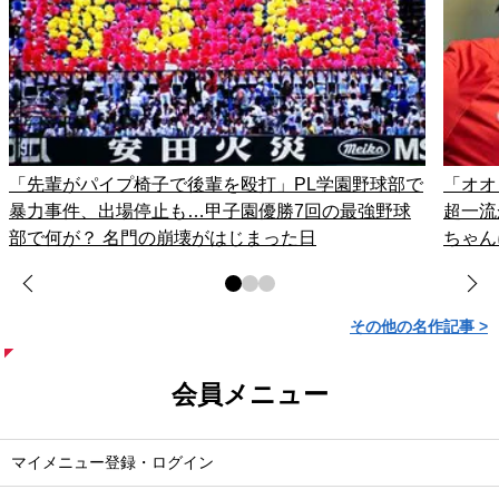
「先輩がパイプ椅子で後輩を殴打」PL学園野球部で
「オオ
暴力事件、出場停止も…甲子園優勝7回の最強野球
超一流
部で何が？ 名門の崩壊がはじまった日
ちゃん
その他の名作記事 >
会員メニュー
マイメニュー登録・ログイン