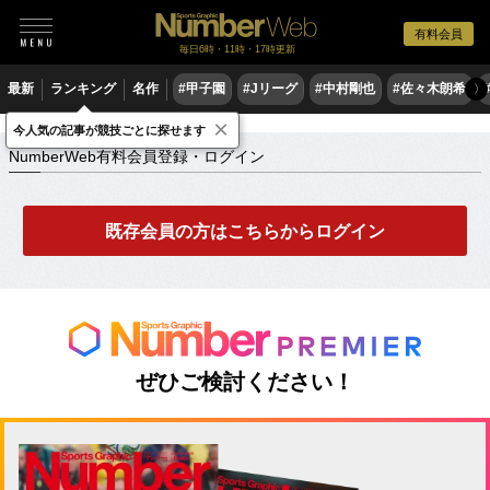
有料会員
毎日6時・11時・17時更新
最新
ランキング
名作
#甲子園
#Jリーグ
#中村剛也
#佐々木朗希
〉
×
NumberWeb有料会員登録・ログイン
今人気の記事が競技ごとに探せます
NumberWeb有料会員登録・ログイン
既存会員の方はこちらからログイン
ぜひご検討ください！