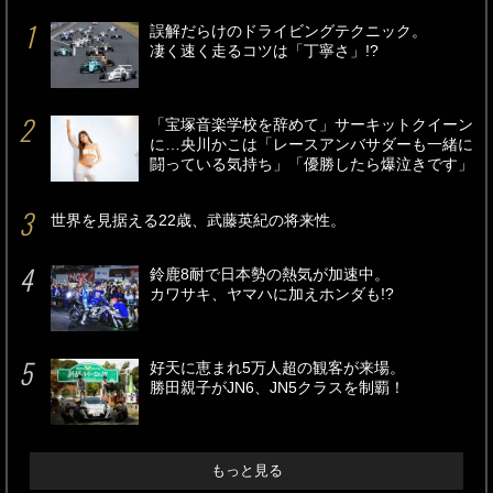
誤解だらけのドライビングテクニック。
凄く速く走るコツは「丁寧さ」!?
「宝塚音楽学校を辞めて」サーキットクイーン
に…央川かこは「レースアンバサダーも一緒に
闘っている気持ち」「優勝したら爆泣きです」
世界を見据える22歳、武藤英紀の将来性。
鈴鹿8耐で日本勢の熱気が加速中。
カワサキ、ヤマハに加えホンダも!?
好天に恵まれ5万人超の観客が来場。
勝田親子がJN6、JN5クラスを制覇！
もっと見る