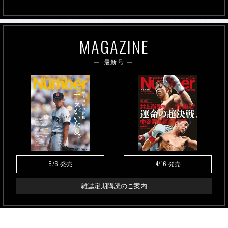
MAGAZINE
最新号
8/6
4/16
発売
発売
雑誌定期購読のご案内