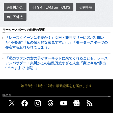
#央川かこ
#TGR TEAM au TOM'S
#坪井翔
#山下健太
モータースポーツの前後の記事
「レースクイーンは必要か？」女王・藤井マリーにズバリ聞い
た“不要論“「私の個人的な意見ですが…」「モータースポーツの
存在すら忘れられてしまう」
「私のファンの女の子がサーキットに来てくれることも」レース
アンバサダー・央川かこの波乱万丈すぎる人生「実は今も“家出
中”のままで（笑）」
毎日6時・11時・17時に最新記事をお届けします
FOLLOW US