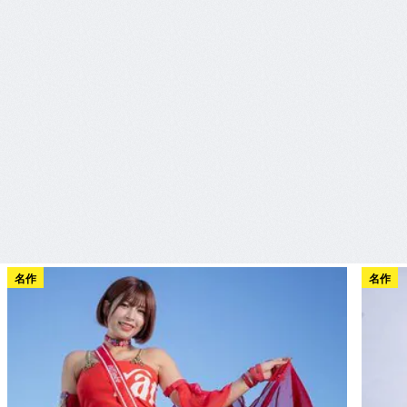
名作
名作