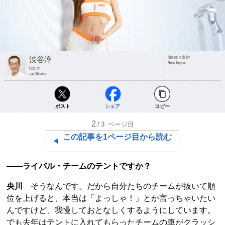
photograph by
渋谷淳
Shiro Miyake
text by
Jun Shibuya
ポスト
シェア
コピー
2
/3
ページ目
この記事を1ページ目から読む
——ライバル・チームのテントですか？
央川
そうなんです。だから自分たちのチームが抜いて順
位を上げると、本当は「よっしゃ！」とか言っちゃいたい
んですけど、我慢しておとなしくするようにしています。
でも去年はテントに入れてもらったチームの車がクラッシ