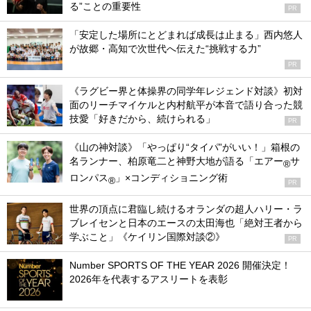
る”ことの重要性
PR
「安定した場所にとどまれば成長は止まる」西内悠人
が故郷・高知で次世代へ伝えた“挑戦する力”
PR
《ラグビー界と体操界の同学年レジェンド対談》初対
面のリーチマイケルと内村航平が本音で語り合った競
技愛「好きだから、続けられる」
PR
《山の神対談》「やっぱり“タイパ”がいい！」箱根の
名ランナー、柏原竜二と神野大地が語る「エアー
サ
®
ロンパス
」×コンディショニング術
®
PR
世界の頂点に君臨し続けるオランダの超人ハリー・ラ
ブレイセンと日本のエースの太田海也「絶対王者から
学ぶこと」《ケイリン国際対談②》
PR
Number SPORTS OF THE YEAR 2026 開催決定！
2026年を代表するアスリートを表彰