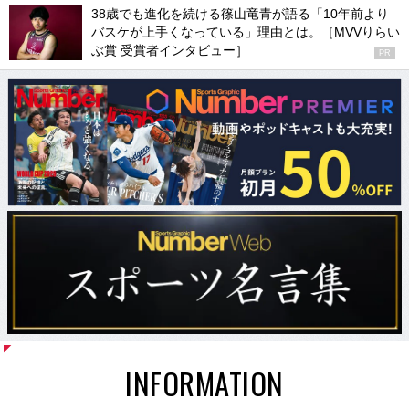
38歳でも進化を続ける篠山竜青が語る「10年前より
バスケが上手くなっている」理由とは。［MVVりらい
ぶ賞 受賞者インタビュー］
PR
INFORMATION