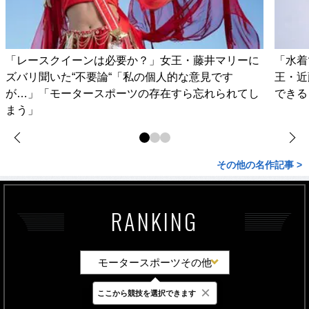
「レースクイーンは必要か？」女王・藤井マリーに
「水着
ズバリ聞いた“不要論“「私の個人的な意見です
王・近
が…」「モータースポーツの存在すら忘れられてし
できる
まう」
その他の名作記事 >
RANKING
モータースポーツその他
×
ここから競技を選択できます
最新
24時間
週間