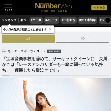
有料会員
毎日6時・11時・17時更新
ランキング
名作
#甲子園
#Jリーグ
#中村剛也
#佐々木朗希
#ラグ
〉
×
今人気の記事が競技ごとに探せます
モータースポーツ
その他
#1
#2
モータースポーツPRESS
BACK NUMBER
「宝塚音楽学校を辞めて」サーキットクイーンに…央川
かこは「レースアンバサダーも一緒に闘っている気持
ち」「優勝したら爆泣きです」