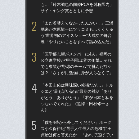
も…「鈴木誠也の同僚PCAを射程圏内」
た“
サイ・ヤング賞とともに予想
「
「まだ着替えてなかったんかい！」三浦
「
璃来が木原龍一にツッコミも…りくりゅ
終わ
う“世界初のアイスショー”大成功の舞台
つか
裏「やりたいことをすべて詰め込んだ」
リ
「医学部志望がメンバーに4人」福岡の
「
公立進学校が“甲子園出場”の衝撃…それ
っ
でも東筑が“野球のチーム”で挑んだワケ
王貞
は？「さすがに勉強に身が入らなくて」
当
「本田圭佑は興味深い候補だが…」トル
ド
シエと“最も近い記者”最期の対話「あり
翔平
がとう、ありがとう」「君が日本と私を
も…
つないでくれた」《追悼・田村修一さ
サ
ん》
「
「僕を4番から外してください」ホーク
璃
ス小久保裕紀“選手人生最大の危機”に王
う“
貞治は何と答えたか…「あれで逃げてい
裏