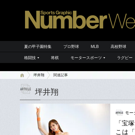
夏の甲子園特集
プロ野球
MLB
高校野球
格闘技
将棋
モータースポーツ
ラグビー
坪井翔
関連記事
坪井翔
モー
「宝塚
こは「