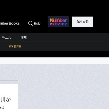
有料会員
検索
テニス
競馬
有料記事
央川か
ち」