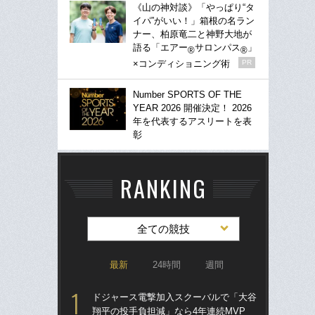
《山の神対談》「やっぱり“タ
イパ”がいい！」箱根の名ラン
ナー、柏原竜二と神野大地が
語る「エアー
サロンパス
」
®
®
×コンディショニング術
PR
Number SPORTS OF THE
YEAR 2026 開催決定！ 2026
年を代表するアスリートを表
彰
RANKING
全ての競技
最新
24時間
週間
ドジャース電撃加入スクーバルで「大谷
「
翔平の投手負担減」なら4年連続MVP
り