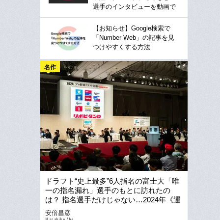
選手のインタビューを動画で
【お知らせ】Google検索で
「Number Web」の記事を見
つけやすくする方法
名作
ドラフト“史上最多”6人指名の富士大「唯
一の指名漏れ」選手のもとに訪れたの
は？ 指名選手だけじゃない…2024年《運
命のドラフト会議》その後の物語
安倍昌彦
Masahiko Abe