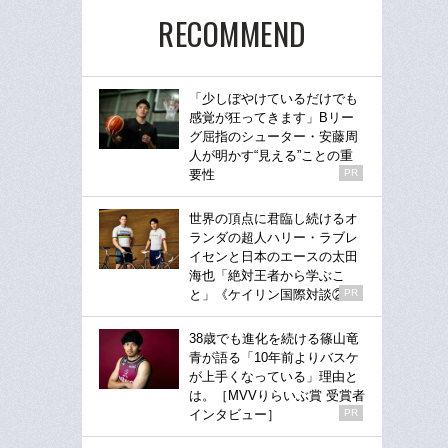
RECOMMEND
「少しぼやけているだけでも
感覚が狂ってきます」Bリー
グ屈指のシューター・安藤周
人が明かす“見える”ことの重
要性
PR
世界の頂点に君臨し続けるオ
ランダの超人ハリー・ラブレ
イセンと日本のエースの太田
海也「絶対王者から学ぶこ
と」《ケイリン国際対談②》
PR
38歳でも進化を続ける篠山竜
青が語る「10年前よりバスケ
が上手くなっている」理由と
は。［MVVりらいぶ賞 受賞者
インタビュー］
PR