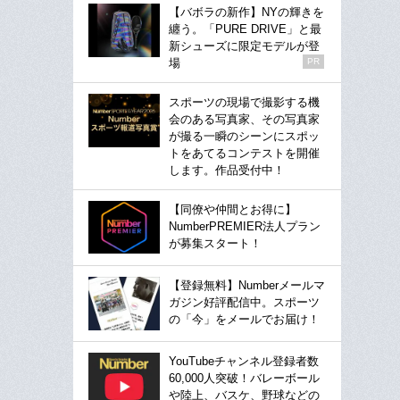
【バボラの新作】NYの輝きを
纏う。「PURE DRIVE」と最
新シューズに限定モデルが登
場
PR
スポーツの現場で撮影する機
会のある写真家、その写真家
が撮る一瞬のシーンにスポッ
トをあてるコンテストを開催
します。作品受付中！
【同僚や仲間とお得に】
NumberPREMIER法人プラン
が募集スタート！
【登録無料】Numberメールマ
ガジン好評配信中。スポーツ
の「今」をメールでお届け！
YouTubeチャンネル登録者数
60,000人突破！バレーボール
や陸上、バスケ、野球などの