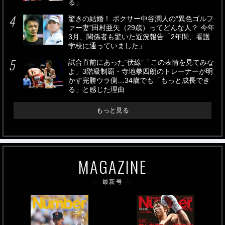
る」
驚きの結婚！ ボクサー中谷潤人の“異色ゴルフ
ァー妻”田村亜矢（29歳）ってどんな人？ 今年
3月、関係者も驚いた近況報告「2年間、看護
学校に通っていました」
試合直前にあった“伏線”「この表情を見てみな
よ」3階級制覇・寺地拳四朗のトレーナーが明
かす完勝ウラ側…34歳でも「もっと成長でき
る」と感じた理由
もっと見る
MAGAZINE
最新号