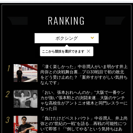
RANKING
ボクシング
×
ここから競技を選択できます
最新
24時間
週間
「凄く楽しかった」中谷潤人がいま明かす井上
尚弥との決戦舞台裏…プロ33戦目で初の敗北
をどう受け止めた？「案外すがすがしい気持ち
なんです」
「おい、張本おれへんのか」“大阪で一番ケン
カが強い”張本勲との決闘未遂…大阪のヤンチ
ャな高校生がアントニオ猪木と同門レスラーに
なった日
「負けたけどベストバウト」中谷潤人、井上尚
弥との“世紀の一戦”を語る…再戦の可能性につ
いて即答！「“倒してやる”という気持ちはあ