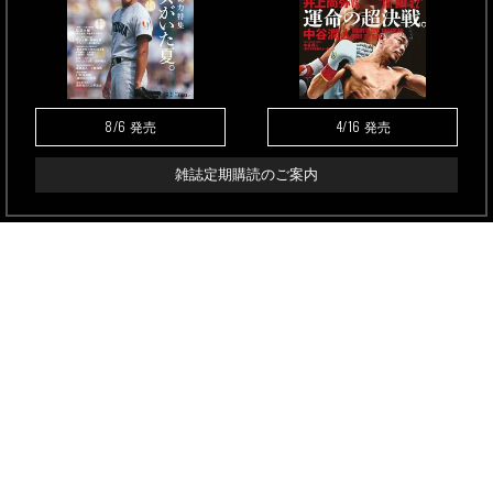
8/6
4/16
発売
発売
雑誌定期購読のご案内