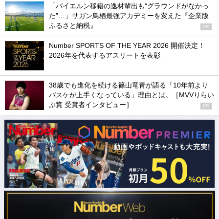
「バイエルン移籍の逸材輩出も“グラウンドがなかっ
た”…」サガン鳥栖最強アカデミーを変えた『企業版
ふるさと納税』
PR
Number SPORTS OF THE YEAR 2026 開催決定！
2026年を代表するアスリートを表彰
38歳でも進化を続ける篠山竜青が語る「10年前より
バスケが上手くなっている」理由とは。［MVVりらい
ぶ賞 受賞者インタビュー］
PR