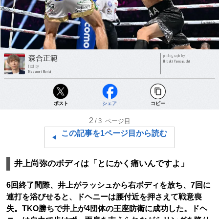
photograph by
森合正範
Hiroaki Yamaguchi
text by
Masanori Moriai
ポスト
シェア
コピー
2
/3
ページ目
この記事を1ページ目から読む
井上尚弥のボディは「とにかく痛いんですよ」
6回終了間際、井上がラッシュから右ボディを放ち、7回に
連打を浴びせると、ドヘニーは腰付近を押さえて戦意喪
失。TKO勝ちで井上が4団体の王座防衛に成功した。ドヘ