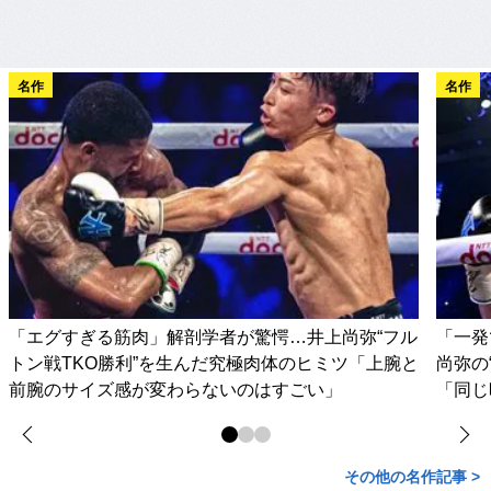
名作
名作
「エグすぎる筋肉」解剖学者が驚愕…井上尚弥“フル
「一発
トン戦TKO勝利”を生んだ究極肉体のヒミツ「上腕と
尚弥の
前腕のサイズ感が変わらないのはすごい」
「同じ
その他の名作記事 >