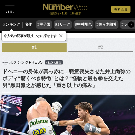
有料会員
毎日6時・11時・17時更新
ランキング
名作
#甲子園
#Jリーグ
#中村剛也
#佐々木朗希
#ラグ
〉
×
今人気の記事が競技ごとに探せます
格闘技
ボクシング
#1
#2
ボクシングPRESS
BACK NUMBER
ドヘニーの身体が真っ赤に…戦意喪失させた井上尚弥の
ボディ“驚くべき特徴”とは？“怪物と最も拳を交えた
男”黒田雅之が感じた「重さ以上の痛み」