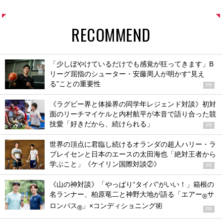
RECOMMEND
「少しぼやけているだけでも感覚が狂ってきます」B
リーグ屈指のシューター・安藤周人が明かす“見え
る”ことの重要性
PR
《ラグビー界と体操界の同学年レジェンド対談》初対
面のリーチマイケルと内村航平が本音で語り合った競
技愛「好きだから、続けられる」
PR
世界の頂点に君臨し続けるオランダの超人ハリー・ラ
ブレイセンと日本のエースの太田海也「絶対王者から
学ぶこと」《ケイリン国際対談②》
PR
《山の神対談》「やっぱり“タイパ”がいい！」箱根の
名ランナー、柏原竜二と神野大地が語る「エアー
サ
®
ロンパス
」×コンディショニング術
®
PR