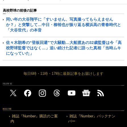
高校野球の前後の記事
同い年の大谷翔平に「すいません、写真撮ってもらえません
か？」と突撃して…中日・柳裕也が振り返る横浜高の青春時代と
「大谷世代」の本音
佐々木朗希の“登板回避”で大騒動…大船渡あの32歳監督は今「高
校野球監督ではなく…」追い続けた記者に語った真相「当時ムキ
になっていた」
毎日6時・11時・17時に最新記事をお届けします
FOLLOW US
MAGAZINE
雑誌『Number』購読のご案
雑誌『Number』バックナン
内
バー