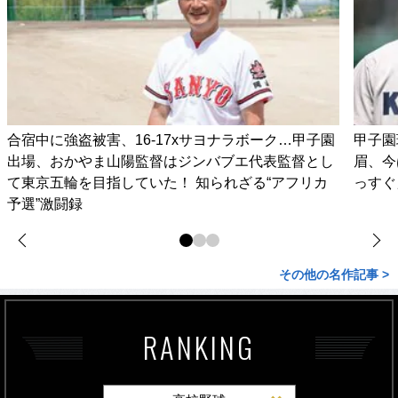
合宿中に強盗被害、16-17xサヨナラボーク…甲子園
甲子園
出場、おかやま山陽監督はジンバブエ代表監督とし
眉、今
て東京五輪を目指していた！ 知られざる“アフリカ
っすぐ
予選”激闘録
その他の名作記事 >
RANKING