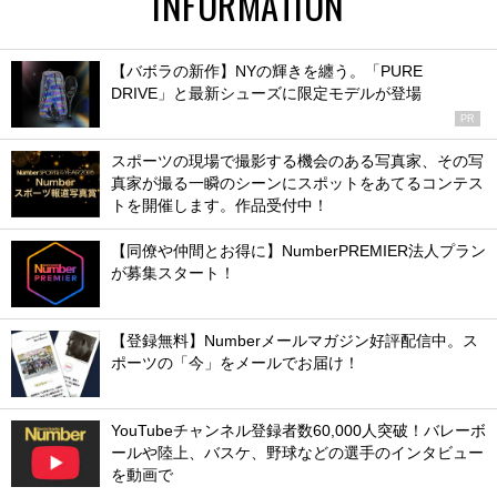
INFORMATION
【バボラの新作】NYの輝きを纏う。「PURE
DRIVE」と最新シューズに限定モデルが登場
PR
スポーツの現場で撮影する機会のある写真家、その写
真家が撮る一瞬のシーンにスポットをあてるコンテス
トを開催します。作品受付中！
【同僚や仲間とお得に】NumberPREMIER法人プラン
が募集スタート！
【登録無料】Numberメールマガジン好評配信中。ス
ポーツの「今」をメールでお届け！
YouTubeチャンネル登録者数60,000人突破！バレーボ
ールや陸上、バスケ、野球などの選手のインタビュー
を動画で