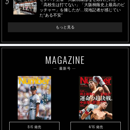
「高校生は打てない」「大阪桐蔭史上最高のピ
ッチャー」を擁したが…現地記者が感じてい
た“ある不安”
もっと見る
MAGAZINE
最新号
8/6
4/16
発売
発売