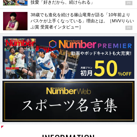
技愛「好きだから、続けられる」
PR
38歳でも進化を続ける篠山竜青が語る「10年前より
バスケが上手くなっている」理由とは。［MVVりらい
ぶ賞 受賞者インタビュー］
PR