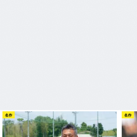
名作
名作