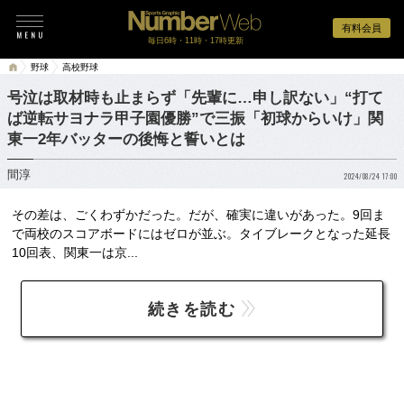
有料会員
毎日6時・11時・17時更新
野球
高校野球
号泣は取材時も止まらず「先輩に…申し訳ない」“打て
ば逆転サヨナラ甲子園優勝”で三振「初球からいけ」関
東一2年バッターの後悔と誓いとは
間淳
2024/08/24 17:00
その差は、ごくわずかだった。だが、確実に違いがあった。9回ま
で両校のスコアボードにはゼロが並ぶ。タイブレークとなった延長
10回表、関東一は京...
続きを読む