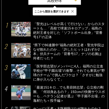
高校野球
×
ここから競技を選択できます
最新
24時間
週間
「聖光はレベルが高くて行けない」からのスタ
ートも…「高校で球速15キロアップ」福島の
絶対王者を封じた「ソフトボール出身」“背番
号17”の正体
“県下で86連勝中”福島の絶対王者・聖光学院は
なぜ敗れたのか…「許したヒットはわずか2
本」伏兵チームの「背番号17」ナゾの右腕は
何者だった？
「医学部志望がメンバーに4人」福岡の公立進
学校が“甲子園出場”の衝撃…それでも東筑が“野
球のチーム”で挑んだワケは？「さすがに勉強
に身が入らなくて」
「最速151キロ…でも美容師志望」公立校の剛
腕、「何頭身あるの？」192cmの快腕サウスポ
ーも…ベテラン記者が選ぶ「甲子園不出場」の
逸材たち＜投手編＞
センバツ王者・大阪桐蔭はなぜ敗れたのか？