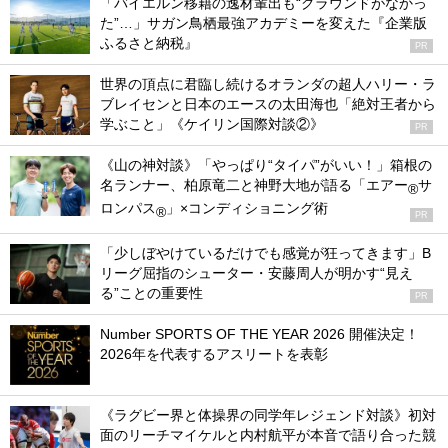
「バイエルン移籍の逸材輩出も“グラウンドがなかっ
た”…」サガン鳥栖最強アカデミーを変えた『企業版
ふるさと納税』
PR
世界の頂点に君臨し続けるオランダの超人ハリー・ラ
ブレイセンと日本のエースの太田海也「絶対王者から
学ぶこと」《ケイリン国際対談②》
PR
《山の神対談》「やっぱり“タイパ”がいい！」箱根の
名ランナー、柏原竜二と神野大地が語る「エアー
サ
®
ロンパス
」×コンディショニング術
®
PR
「少しぼやけているだけでも感覚が狂ってきます」B
リーグ屈指のシューター・安藤周人が明かす“見え
る”ことの重要性
PR
Number SPORTS OF THE YEAR 2026 開催決定！
2026年を代表するアスリートを表彰
《ラグビー界と体操界の同学年レジェンド対談》初対
面のリーチマイケルと内村航平が本音で語り合った競